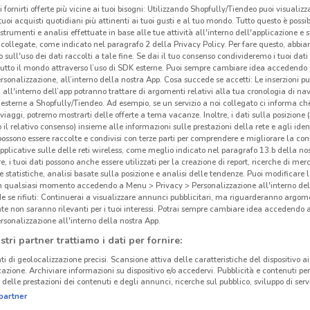
i fornirti offerte più vicine ai tuoi bisogni: Utilizzando Shopfully/Tiendeo puoi visualizz
i tuoi acquisti quotidiani più attinenti ai tuoi gusti e al tuo mondo. Tutto questo è possi
 strumenti e analisi effettuate in base alle tue attività all'interno dell'applicazione e 
collegate, come indicato nel paragrafo 2 della Privacy Policy. Per fare questo, abbi
 sull'uso dei dati raccolti a tale fine. Se dai il tuo consenso condivideremo i tuoi dati
tutto il mondo attraverso l’uso di SDK esterne. Puoi sempre cambiare idea accedend
rsonalizzazione, all’interno della nostra App. Cosa succede se accetti: Le inserzioni pu
i all'interno dell’app potranno trattare di argomenti relativi alla tua cronologia di na
esterne a Shopfully/Tiendeo. Ad esempio, se un servizio a noi collegato ci informa ch
i viaggi, potremo mostrarti delle offerte a tema vacanze. Inoltre, i dati sulla posizione 
o il relativo consenso) insieme alle informazioni sulle prestazioni della rete e agli ident
 possono essere raccolte e condivisi con terze parti per comprendere e migliorare la conn
pplicative sulle delle reti wireless, come meglio indicato nel paragrafo 13.b della no
re, i tuoi dati possono anche essere utilizzati per la creazione di report, ricerche di mer
 e statistiche, analisi basate sulla posizione e analisi delle tendenze. Puoi modificare l
7 km
in qualsiasi momento accedendo a Menu > Privacy > Personalizzazione all'interno del
 se rifiuti: Continuerai a visualizzare annunci pubblicitari, ma riguarderanno argome
te non saranno rilevanti per i tuoi interessi. Potrai sempre cambiare idea accedendo
rsonalizzazione all'interno della nostra App.
Ros
stri partner trattiamo i dati per fornire:
nap
ti di geolocalizzazione precisi. Scansione attiva delle caratteristiche del dispositivo ai 
icazione. Archiviare informazioni su dispositivo e/o accedervi. Pubblicità e contenuti per
delle prestazioni dei contenuti e degli annunci, ricerche sul pubblico, sviluppo di servi
Ros
partner
in tu