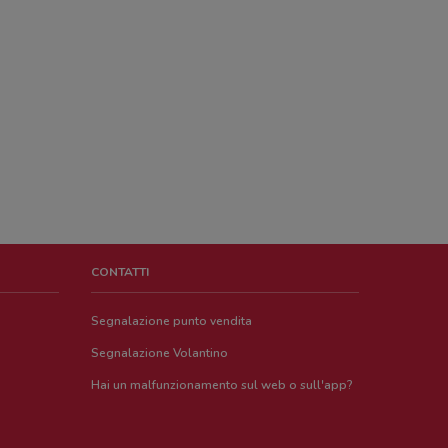
CONTATTI
Segnalazione punto vendita
Segnalazione Volantino
Hai un malfunzionamento sul web o sull'app?