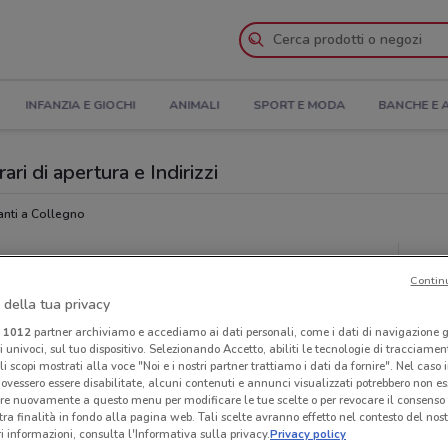
INFANZIA E GIOCHI
ANIMALI
SPORT E MODA
BANCHE E 
i di apertura e Indirizzi
anti a Collegno
Piz
Contin
 della tua privacy
i
1012
partner archiviamo e accediamo ai dati personali, come i dati di navigazione g
ri univoci, sul tuo dispositivo. Selezionando Accetto, abiliti le tecnologie di tracciame
li scopi mostrati alla voce "Noi e i nostri partner trattiamo i dati da fornire". Nel caso 
ovessero essere disabilitate, alcuni contenuti e annunci visualizzati potrebbero non ess
re nuovamente a questo menu per modificare le tue scelte o per revocare il consenso
tra finalità in fondo alla pagina web. Tali scelte avranno effetto nel contesto del nost
 informazioni, consulta l'Informativa sulla privacy.
Privacy policy