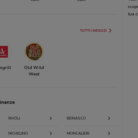
scop
tua c
TUTTI I NEGOZI
ogrill
Old Wild
West
cinanze
RIVOLI
BEINASCO
NICHELINO
MONCALIERI