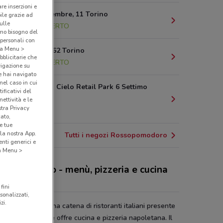
are inserzioni e
Via Xx Settembre, 11 Torino
bile grazie ad
sulle
8.7 km
APERTO
amo bisogno del
 personali con
o a Menu >
Via Nizza, 262 Torino
bblicitarie che
9.1 km
APERTO
vigazione su
e hai navigato
(nel caso in cui
C/O Settimo Cielo Retail Park 6 Settimo
ificativi del
Torinese
ettività e le
stra Privacy
14.4 km
cato,
e tue
la nostra App.
Tutti i negozi Rossopomodoro
nti generici e
 a Menu >
sopomodoro - menù, pizzeria e cucina
oletana
fini
sonalizzati,
zi.
sopomodoro
è una catena di ristoranti italiani presente
tto il mondo e che offre cucina e pizzeria napoletana. Il