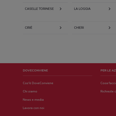
CASELLE TORINESE
LA LOGGIA
CIRIÈ
CHIERI
DOVECONVIENE
PER LE A
Cos'è DoveConviene
Cosa facc
Chi siamo
Richieste 
News e media
Lavora con noi