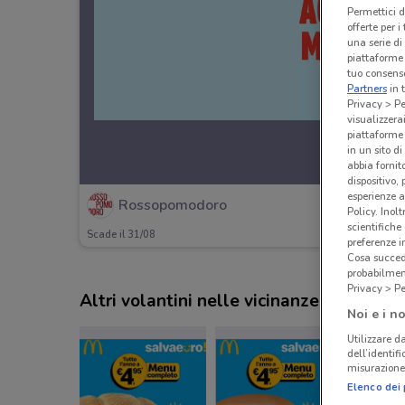
Permettici d
offerte per 
una serie di
piattaforme 
tuo consenso
Partners
in 
Privacy > Pe
visualizzera
piattaforme 
in un sito d
abbia fornit
dispositivo,
esperienze a
Rossopomodoro
Policy. Inolt
scientifiche
Scade il 31/08
preferenze 
Cosa succede
probabilmen
Privacy > Pe
Altri volantini nelle vicinanze
Noi e i no
Utilizzare da
dell’identif
misurazione 
Elenco dei 