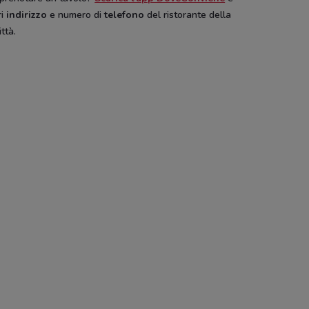
ri
indirizzo
e numero di
telefono
del ristorante della
ittà.