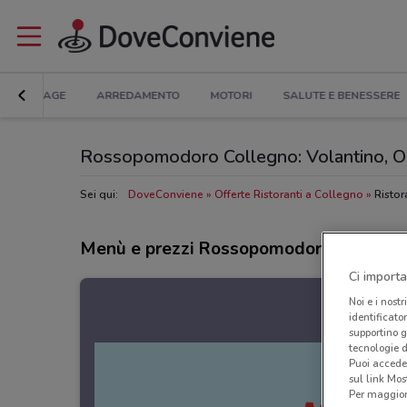
BRICOLAGE
ARREDAMENTO
MOTORI
SALUTE E BENESSERE
Rossopomodoro Collegno: Volantino, Orar
Sei qui:
DoveConviene
Offerte Ristoranti a Collegno
Ristor
Menù e prezzi Rossopomodoro
Ci importa
Noi e i nostr
identificato
supportino g
tecnologie d
Puoi accede
sul link Mos
Per maggiori