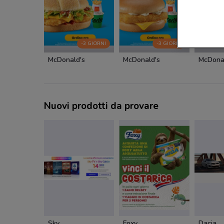
-3 GIORNI
-3 GIORNI
McDonald's
McDonald's
McDona
Nuovi prodotti da provare
Sky
Foxy
Dacia