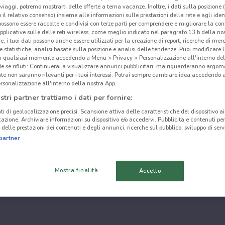
i viaggi, potremo mostrarti delle offerte a tema vacanze. Inoltre, i dati sulla posizione 
o il relativo consenso) insieme alle informazioni sulle prestazioni della rete e agli ident
 possono essere raccolte e condivisi con terze parti per comprendere e migliorare la conn
pplicative sulle delle reti wireless, come meglio indicato nel paragrafo 13.b della no
re, i tuoi dati possono anche essere utilizzati per la creazione di report, ricerche di mer
 e statistiche, analisi basate sulla posizione e analisi delle tendenze. Puoi modificare l
in qualsiasi momento accedendo a Menu > Privacy > Personalizzazione all'interno del
 se rifiuti: Continuerai a visualizzare annunci pubblicitari, ma riguarderanno argome
te non saranno rilevanti per i tuoi interessi. Potrai sempre cambiare idea accedendo
rsonalizzazione all'interno della nostra App.
stri partner trattiamo i dati per fornire:
ti di geolocalizzazione precisi. Scansione attiva delle caratteristiche del dispositivo ai 
icazione. Archiviare informazioni su dispositivo e/o accedervi. Pubblicità e contenuti per
delle prestazioni dei contenuti e degli annunci, ricerche sul pubblico, sviluppo di servi
partner
Mostra finalità
Accetto