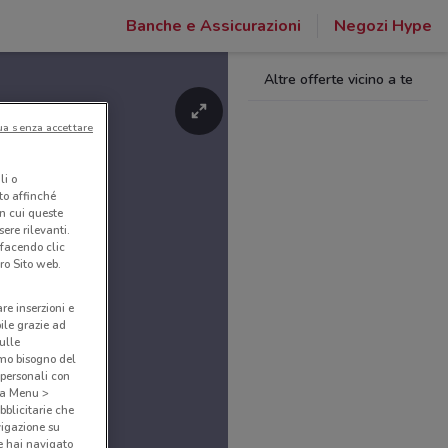
Banche e Assicurazioni
Negozi Hype
Altre offerte vicino a te
ua senza accettare
li o
nto affinché
in cui queste
ere rilevanti.
 facendo clic
ro Sito web.
are inserzioni e
bile grazie ad
sulle
amo bisogno del
 personali con
o a Menu >
bblicitarie che
vigazione su
e hai navigato