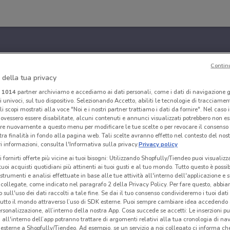
Contin
 della tua privacy
i
1014
partner archiviamo e accediamo ai dati personali, come i dati di navigazione g
ri univoci, sul tuo dispositivo. Selezionando Accetto, abiliti le tecnologie di tracciame
li scopi mostrati alla voce "Noi e i nostri partner trattiamo i dati da fornire". Nel caso 
ovessero essere disabilitate, alcuni contenuti e annunci visualizzati potrebbero non ess
re nuovamente a questo menu per modificare le tue scelte o per revocare il consenso
tra finalità in fondo alla pagina web. Tali scelte avranno effetto nel contesto del nost
 informazioni, consulta l'Informativa sulla privacy.
Privacy policy
i fornirti offerte più vicine ai tuoi bisogni: Utilizzando Shopfully/Tiendeo puoi visualizz
i tuoi acquisti quotidiani più attinenti ai tuoi gusti e al tuo mondo. Tutto questo è possi
 strumenti e analisi effettuate in base alle tue attività all'interno dell'applicazione e 
collegate, come indicato nel paragrafo 2 della Privacy Policy. Per fare questo, abbi
 sull'uso dei dati raccolti a tale fine. Se dai il tuo consenso condivideremo i tuoi dati
tutto il mondo attraverso l’uso di SDK esterne. Puoi sempre cambiare idea accedend
rsonalizzazione, all’interno della nostra App. Cosa succede se accetti: Le inserzioni pu
i all'interno dell’app potranno trattare di argomenti relativi alla tua cronologia di na
esterne a Shopfully/Tiendeo. Ad esempio, se un servizio a noi collegato ci informa ch