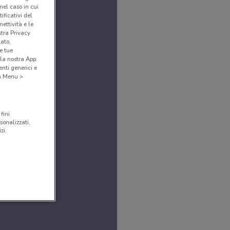
(nel caso in cui
ificativi del
ettività e le
stra Privacy
cato,
e tue
la nostra App.
nti generici e
 a Menu >
fini
sonalizzati,
zi.