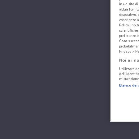
in un sito d
abbia fornit
dispositivo,
esperienze a
Policy. Inolt
scientifiche
preferenze 
Cosa succede
probabilmen
Privacy > Pe
Noi e i no
Utilizzare da
dell’identif
misurazione 
Elenco dei 