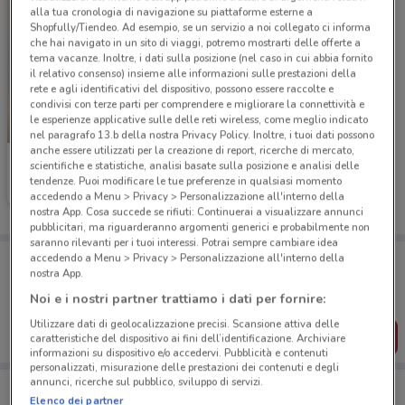
alla tua cronologia di navigazione su piattaforme esterne a
Shopfully/Tiendeo. Ad esempio, se un servizio a noi collegato ci informa
che hai navigato in un sito di viaggi, potremo mostrarti delle offerte a
tema vacanze. Inoltre, i dati sulla posizione (nel caso in cui abbia fornito
il relativo consenso) insieme alle informazioni sulle prestazioni della
rete e agli identificativi del dispositivo, possono essere raccolte e
condivisi con terze parti per comprendere e migliorare la connettività e
le esperienze applicative sulle delle reti wireless, come meglio indicato
-1 GIORNO
nel paragrafo 13.b della nostra Privacy Policy. Inoltre, i tuoi dati possono
anche essere utilizzati per la creazione di report, ricerche di mercato,
Famila
scientifiche e statistiche, analisi basate sulla posizione e analisi delle
tendenze. Puoi modificare le tue preferenze in qualsiasi momento
Scade domani
7.8 km
accedendo a Menu > Privacy > Personalizzazione all'interno della
nostra App. Cosa succede se rifiuti: Continuerai a visualizzare annunci
pubblicitari, ma riguarderanno argomenti generici e probabilmente non
saranno rilevanti per i tuoi interessi. Potrai sempre cambiare idea
Porta DoveConviene sempre con te!
accedendo a Menu > Privacy > Personalizzazione all'interno della
nostra App.
Puoi trovare le migliori offerte dei negozi vicino a te,
salvarle e creare la tua lista del risparmio, comodamente
Noi e i nostri partner trattiamo i dati per fornire:
dal tuo cellulare.
Utilizzare dati di geolocalizzazione precisi. Scansione attiva delle
SCARICA L’APP
caratteristiche del dispositivo ai fini dell’identificazione. Archiviare
informazioni su dispositivo e/o accedervi. Pubblicità e contenuti
personalizzati, misurazione delle prestazioni dei contenuti e degli
annunci, ricerche sul pubblico, sviluppo di servizi.
Elenco dei partner