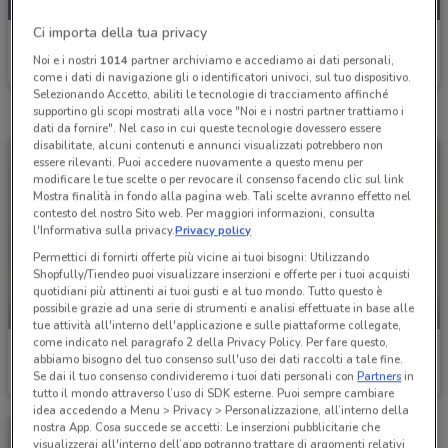
Ci importa della tua privacy
Famila
Noi e i nostri
1014
partner archiviamo e accediamo ai dati personali,
Scade domani
7.8 km
come i dati di navigazione gli o identificatori univoci, sul tuo dispositivo.
Selezionando Accetto, abiliti le tecnologie di tracciamento affinché
supportino gli scopi mostrati alla voce "Noi e i nostri partner trattiamo i
dati da fornire". Nel caso in cui queste tecnologie dovessero essere
disabilitate, alcuni contenuti e annunci visualizzati potrebbero non
essere rilevanti. Puoi accedere nuovamente a questo menu per
modificare le tue scelte o per revocare il consenso facendo clic sul link
Mostra finalità in fondo alla pagina web. Tali scelte avranno effetto nel
contesto del nostro Sito web. Per maggiori informazioni, consulta
l'Informativa sulla privacy.
Privacy policy
Permettici di fornirti offerte più vicine ai tuoi bisogni: Utilizzando
Shopfully/Tiendeo puoi visualizzare inserzioni e offerte per i tuoi acquisti
quotidiani più attinenti ai tuoi gusti e al tuo mondo. Tutto questo è
possibile grazie ad una serie di strumenti e analisi effettuate in base alle
-1 GIORNO
-1 GIORNO
tue attività all'interno dell'applicazione e sulle piattaforme collegate,
come indicato nel paragrafo 2 della Privacy Policy. Per fare questo,
Famila
Famila
abbiamo bisogno del tuo consenso sull'uso dei dati raccolti a tale fine.
Se dai il tuo consenso condivideremo i tuoi dati personali con
Partners
in
Scade domani
7.8 km
Scade domani
7.8 km
tutto il mondo attraverso l’uso di SDK esterne. Puoi sempre cambiare
idea accedendo a Menu > Privacy > Personalizzazione, all’interno della
nostra App. Cosa succede se accetti: Le inserzioni pubblicitarie che
visualizzerai all'interno dell’app potranno trattare di argomenti relativi