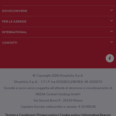
DOVECONVIENE
Cos'è DoveConviene
PER LE AZIENDE
Chi siamo
Cosa facciamo
INTERNATIONAL
News e media
Richieste commerciali e marketing
Brazil
CONTATTI
Lavora con noi
Mexico
Segnalazione punto vendita
France
Segnalazione Volantino
Australia
Hai un malfunzionamento sul web o sull'app?
New Zealand
© Copyright 2026 Shopfully S.p.A.
Shopfully S.p.A. - C.F / P. Iva 03156531208 REA: MI-2029270
Società a socio unico soggetta all’attività di direzione e coordinamento di
MEDIA Central Holding GmbH
Via Giosuè Borsi 9 - 20143 Milano
Capitale Sociale sottoscritto e versato: € 50.000,00
Termini e Condizioni
Privacy policy
Cookie policy
Informativa Beacon