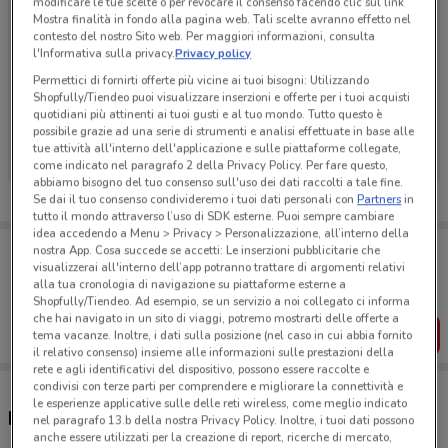
modificare le tue scelte o per revocare il consenso facendo clic sul link
Mostra finalità in fondo alla pagina web. Tali scelte avranno effetto nel
contesto del nostro Sito web. Per maggiori informazioni, consulta
l'Informativa sulla privacy.
Privacy policy
Permettici di fornirti offerte più vicine ai tuoi bisogni: Utilizzando
Shopfully/Tiendeo puoi visualizzare inserzioni e offerte per i tuoi acquisti
Ci dispiace, al momento non abbiamo pubblicato
quotidiani più attinenti ai tuoi gusti e al tuo mondo. Tutto questo è
volantini nella tua zona. Riprova più tardi.
possibile grazie ad una serie di strumenti e analisi effettuate in base alle
tue attività all'interno dell'applicazione e sulle piattaforme collegate,
come indicato nel paragrafo 2 della Privacy Policy. Per fare questo,
abbiamo bisogno del tuo consenso sull'uso dei dati raccolti a tale fine.
Se dai il tuo consenso condivideremo i tuoi dati personali con
Partners
in
tutto il mondo attraverso l’uso di SDK esterne. Puoi sempre cambiare
idea accedendo a Menu > Privacy > Personalizzazione, all’interno della
Porta DoveConviene sempre con te!
nostra App. Cosa succede se accetti: Le inserzioni pubblicitarie che
Puoi trovare le migliori offerte dei negozi vicino a te,
visualizzerai all'interno dell’app potranno trattare di argomenti relativi
salvarle e creare la tua lista del risparmio, comodamente
alla tua cronologia di navigazione su piattaforme esterne a
dal tuo cellulare.
Shopfully/Tiendeo. Ad esempio, se un servizio a noi collegato ci informa
che hai navigato in un sito di viaggi, potremo mostrarti delle offerte a
SCARICA L’APP
tema vacanze. Inoltre, i dati sulla posizione (nel caso in cui abbia fornito
il relativo consenso) insieme alle informazioni sulle prestazioni della
rete e agli identificativi del dispositivo, possono essere raccolte e
condivisi con terze parti per comprendere e migliorare la connettività e
le esperienze applicative sulle delle reti wireless, come meglio indicato
Ristoranti Chef Express nelle vicinanze
nel paragrafo 13.b della nostra Privacy Policy. Inoltre, i tuoi dati possono
anche essere utilizzati per la creazione di report, ricerche di mercato,