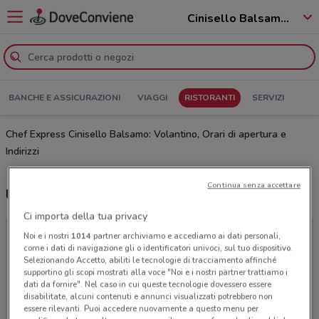
Cinisello Balsamo - 20092
BANCHE E ASSICURAZIONI
VIAGGI
RISTORANTI
SERVIZI
Chef Express Cinisello Balsamo: Volantino, Orari di apertura e
Indirizzi
Continua senza accettare
Ultime offerte del volantino Chef Express
Ci importa della tua privacy
Noi e i nostri
1014
partner archiviamo e accediamo ai dati personali,
come i dati di navigazione gli o identificatori univoci, sul tuo dispositivo.
Selezionando Accetto, abiliti le tecnologie di tracciamento affinché
supportino gli scopi mostrati alla voce "Noi e i nostri partner trattiamo i
dati da fornire". Nel caso in cui queste tecnologie dovessero essere
disabilitate, alcuni contenuti e annunci visualizzati potrebbero non
essere rilevanti. Puoi accedere nuovamente a questo menu per