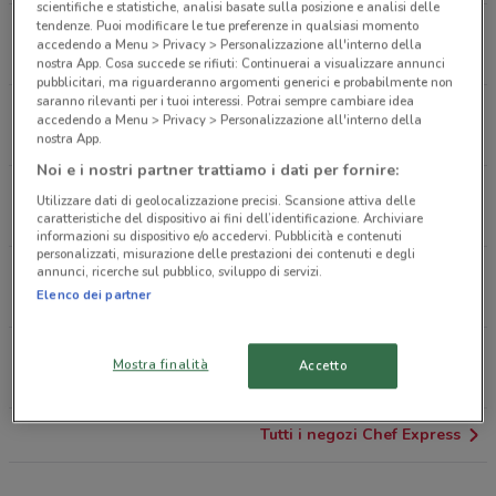
scientifiche e statistiche, analisi basate sulla posizione e analisi delle
tendenze. Puoi modificare le tue preferenze in qualsiasi momento
A52 T.Nord-Mi Km 10+780 D.Sud Paderno Dugnano
accedendo a Menu > Privacy > Personalizzazione all'interno della
2.7 km
nostra App. Cosa succede se rifiuti: Continuerai a visualizzare annunci
pubblicitari, ma riguarderanno argomenti generici e probabilmente non
saranno rilevanti per i tuoi interessi. Potrai sempre cambiare idea
Ads Q8 Sup.Mi-Meda Lentate Paderno Dugnano
accedendo a Menu > Privacy > Personalizzazione all'interno della
5.5 km
nostra App.
Noi e i nostri partner trattiamo i dati per fornire:
A4, Km 119,250 Dir.Ts Rho
Utilizzare dati di geolocalizzazione precisi. Scansione attiva delle
15.2 km
caratteristiche del dispositivo ai fini dell’identificazione. Archiviare
informazioni su dispositivo e/o accedervi. Pubblicità e contenuti
personalizzati, misurazione delle prestazioni dei contenuti e degli
annunci, ricerche sul pubblico, sviluppo di servizi.
A50 Tang Ovest Milano Km11+890 Milano
Elenco dei partner
16.7 km
A50 Tang.Ovest Milano Km24+450 Rozzano
Mostra finalità
Accetto
18.3 km
Tutti i negozi Chef Express