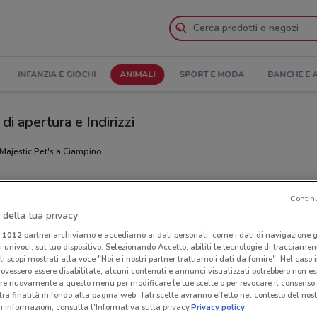
INFANZIA E GIOCHI
ANIMALI
SPORT E MODA
BANCHE E 
di apertura e Indirizzi
Majestic Pet's a Ciampino
et's
Neg
Contin
 della tua privacy
i
1012
partner archiviamo e accediamo ai dati personali, come i dati di navigazione g
ri univoci, sul tuo dispositivo. Selezionando Accetto, abiliti le tecnologie di tracciame
li scopi mostrati alla voce "Noi e i nostri partner trattiamo i dati da fornire". Nel caso 
ovessero essere disabilitate, alcuni contenuti e annunci visualizzati potrebbero non ess
re nuovamente a questo menu per modificare le tue scelte o per revocare il consenso
tra finalità in fondo alla pagina web. Tali scelte avranno effetto nel contesto del nost
 informazioni, consulta l'Informativa sulla privacy.
Privacy policy