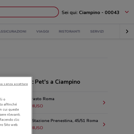
Sei qui:
Ciampino - 00043
ASSICURAZIONI
VIAGGI
RISTORANTI
SERVIZI
ozi Majestic Pet's a Ciampino
ua senza accettare
Piazza Teofrasto Roma
li o
nto affinché
10.3 km
CHIUSO
in cui queste
ere rilevanti.
 facendo clic
Viale della Stazione Prenestina, 45/51 Roma
ro Sito web.
11.2 km
CHIUSO