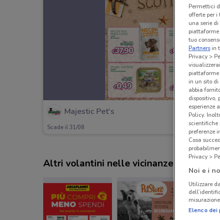
Permettici d
offerte per 
una serie di
piattaforme 
tuo consenso
Partners
in 
Privacy > Pe
visualizzera
piattaforme 
in un sito d
abbia fornit
dispositivo,
esperienze a
Majestic Pet's
Policy. Inolt
scientifiche
Scade il 31/08
preferenze 
Cosa succede
probabilmen
Privacy > Pe
Altri volantini nelle vicinanze
Noi e i no
Utilizzare da
dell’identif
misurazione 
Elenco dei 