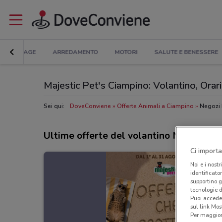
BRICOLAGE
ARREDAMENTO
MOTORI
SALUTE E BENESSERE
Majestic Pet's Ciampino: Volantino, Orari 
Sei qui:
DoveConviene
Offerte Animali a Ciampino
Negozi 
Ultime offerte del volantino Majestic P
Ci importa
Noi e i nostr
identificato
supportino g
tecnologie d
Puoi accede
sul link Mos
Per maggiori