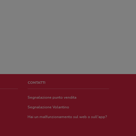
CONTATTI
Segnalazione punto vendita
Segnalazione Volantino
Hai un malfunzionamento sul web o sull'app?