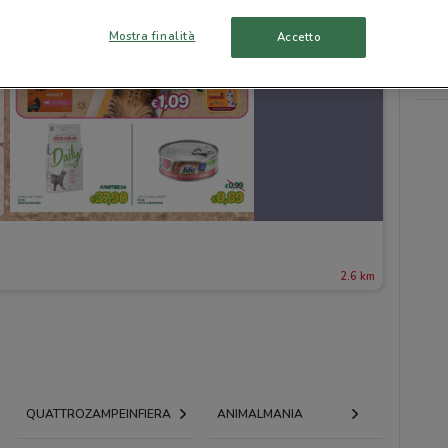
Mostra finalità
Accetto
2.6 km
QUATTROZAMPEINFIERA
ANIMALMANIA