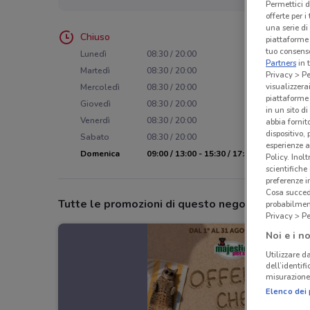
Permettici d
offerte per 
una serie di
Chiuso
piattaforme 
tuo consenso
Lunedì
08:30 / 20:00
Partners
in 
Martedì
08:30 / 20:00
Privacy > Pe
visualizzera
Mercoledì
08:30 / 20:00
piattaforme 
Giovedì
08:30 / 20:00
in un sito d
Venerdì
08:30 / 20:00
abbia fornit
dispositivo,
Sabato
08:30 / 20:00
esperienze a
Domenica
09:00 / 13:00 - 15:30 / 17:30
Policy. Inolt
scientifiche
preferenze 
Cosa succede
Tutte le promozioni di questo negozio
probabilmen
Privacy > Pe
Noi e i no
Utilizzare da
dell’identif
misurazione 
Elenco dei 