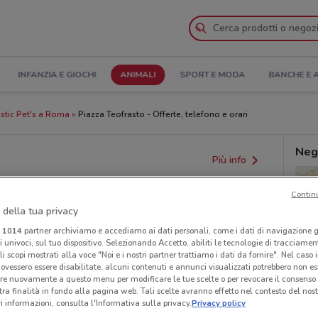
INFANZIA E GIOCHI
ANIMALI
SPORT E MODA
BANCHE E 
stic Pet's a Roma
Piazza Teofrasto - Offerte, telefono e orari
Neg
Più info
Contin
 della tua privacy
i
1014
partner archiviamo e accediamo ai dati personali, come i dati di navigazione g
ri univoci, sul tuo dispositivo. Selezionando Accetto, abiliti le tecnologie di tracciame
li scopi mostrati alla voce "Noi e i nostri partner trattiamo i dati da fornire". Nel caso 
ovessero essere disabilitate, alcuni contenuti e annunci visualizzati potrebbero non ess
re nuovamente a questo menu per modificare le tue scelte o per revocare il consenso
provvedimenti regionali o nazionali. Verifica l’accuratezza
tra finalità in fondo alla pagina web. Tali scelte avranno effetto nel contesto del nost
 informazioni, consulta l'Informativa sulla privacy.
Privacy policy