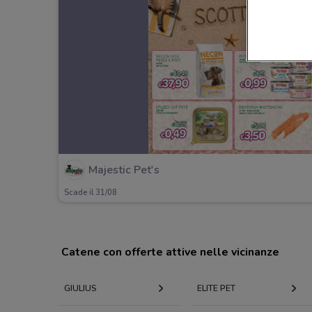
Majestic Pet's
Scade il 31/08
Catene con offerte attive nelle vicinanze
GIULIUS
ELITE PET