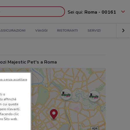
Sei qui:
Roma - 00161
ASSICURAZIONI
VIAGGI
RISTORANTI
SERVIZI
ozi Majestic Pet's a Roma
ua senza accettare
li o
nto affinché
in cui queste
ere rilevanti.
 facendo clic
ro Sito web.