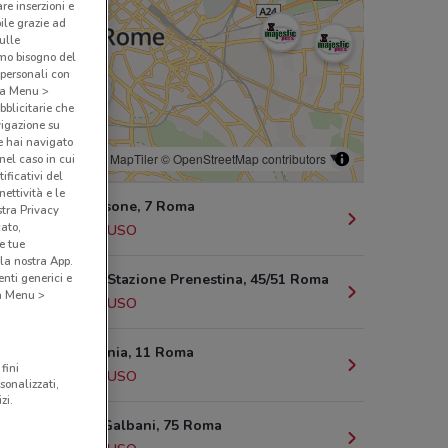
are inserzioni e
bile grazie ad
sulle
amo bisogno del
 personali con
o a Menu >
bblicitarie che
vigazione su
e hai navigato
© MapTiler
© OpenStreetMap contributors
(nel caso in cui
ificativi del
ettività e le
Via Val Chisone, 7 Roma
stra Privacy
cato,
2.6 km
CHIUSO
e tue
la nostra App.
nti generici e
Viale della Stazione Prenestina, 45/51 Roma
 a Menu >
3.3 km
CHIUSO
Piazza Albania, 11 Roma
fini
4.4 km
CHIUSO
sonalizzati,
zi.
Via Egidio Galbani, 75 Roma