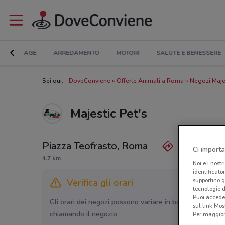
BRICOLAGE
ARREDAMENTO
MOTORI
SALUTE E BENESSERE
Sei qui:
DoveConviene
Offerte Animali a Roma
Negozi Maje
Majestic Pet's
Piazza Teofrasto, Roma
Ci importa
4.7 km
Noi e i nostr
identificato
supportino g
Verifica gli orari
tecnologie d
Puoi accede
Gli orari dei negozi possono variare in base agli ultimi 
sul link Mos
chiamando il negozio.
Per maggiori