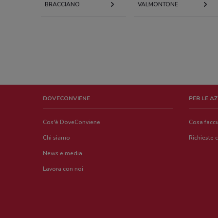
BRACCIANO
VALMONTONE
DOVECONVIENE
PER LE A
Cos'è DoveConviene
Cosa facc
Chi siamo
Richieste 
News e media
Lavora con noi