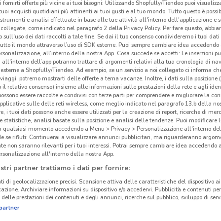
i fornirti offerte più vicine ai tuoi bisogni: Utilizzando Shopfully/Tiendeo puoi visualizz
i tuoi acquisti quotidiani più attinenti ai tuoi gusti e al tuo mondo. Tutto questo è possi
 strumenti e analisi effettuate in base alle tue attività all'interno dell'applicazione e 
collegate, come indicato nel paragrafo 2 della Privacy Policy. Per fare questo, abbi
 sull'uso dei dati raccolti a tale fine. Se dai il tuo consenso condivideremo i tuoi dati
tutto il mondo attraverso l’uso di SDK esterne. Puoi sempre cambiare idea accedend
rsonalizzazione, all’interno della nostra App. Cosa succede se accetti: Le inserzioni pu
i all'interno dell’app potranno trattare di argomenti relativi alla tua cronologia di na
esterne a Shopfully/Tiendeo. Ad esempio, se un servizio a noi collegato ci informa ch
i viaggi, potremo mostrarti delle offerte a tema vacanze. Inoltre, i dati sulla posizione 
o il relativo consenso) insieme alle informazioni sulle prestazioni della rete e agli ident
 possono essere raccolte e condivisi con terze parti per comprendere e migliorare la conn
pplicative sulle delle reti wireless, come meglio indicato nel paragrafo 13.b della no
re, i tuoi dati possono anche essere utilizzati per la creazione di report, ricerche di mer
 e statistiche, analisi basate sulla posizione e analisi delle tendenze. Puoi modificare l
in qualsiasi momento accedendo a Menu > Privacy > Personalizzazione all'interno del
 se rifiuti: Continuerai a visualizzare annunci pubblicitari, ma riguarderanno argome
te non saranno rilevanti per i tuoi interessi. Potrai sempre cambiare idea accedendo
rsonalizzazione all'interno della nostra App.
stri partner trattiamo i dati per fornire:
ti di geolocalizzazione precisi. Scansione attiva delle caratteristiche del dispositivo ai 
icazione. Archiviare informazioni su dispositivo e/o accedervi. Pubblicità e contenuti per
delle prestazioni dei contenuti e degli annunci, ricerche sul pubblico, sviluppo di servi
partner