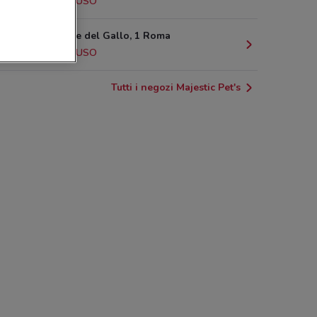
4.4 km
CHIUSO
Via di Monte del Gallo, 1 Roma
5.5 km
CHIUSO
Tutti i negozi Majestic Pet's