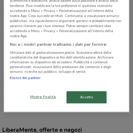
Via Carlo Pirzio Biroli, 37 Ciampino
scientifiche e statistiche, analisi basate sulla posizione e analisi delle
tendenze. Puoi modificare le tue preferenze in qualsiasi momento
411 m
accedendo a Menu > Privacy > Personalizzazione all'interno della
nostra App. Cosa succede se rifiuti: Continuerai a visualizzare annunci
pubblicitari, ma riguarderanno argomenti generici e probabilmente non
Via San Paolo della Croce 1/a 37 Ciampino
saranno rilevanti per i tuoi interessi. Potrai sempre cambiare idea
441 m
APERTO
accedendo a Menu > Privacy > Personalizzazione all'interno della
nostra App.
Via Delle Vigne Morena 21 23 Roma
Noi e i nostri partner trattiamo i dati per fornire:
858 m
APERTO
Utilizzare dati di geolocalizzazione precisi. Scansione attiva delle
caratteristiche del dispositivo ai fini dell’identificazione. Archiviare
informazioni su dispositivo e/o accedervi. Pubblicità e contenuti
Via Anagnina 471 Roma
personalizzati, misurazione delle prestazioni dei contenuti e degli
annunci, ricerche sul pubblico, sviluppo di servizi.
2.2 km
APERTO
Elenco dei partner
Via Torre Di Mezzavia, 35 Roma
4 km
APERTO
Mostra finalità
Accetto
Tutti i negozi LiberaMente
LiberaMente, offerte e negozi