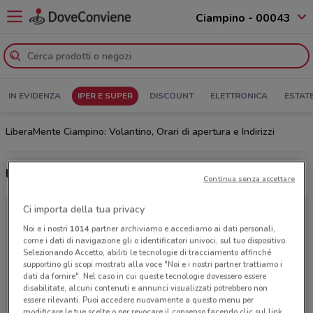
Ciampino - 00043
IN EVIDENZA
IPER E SUPER
DISCOUNT
ELETTRONICA
ESTAT
LiberaMente Ciampino: Volantino, Orari di apertura e Indirizzi
Ultime offerte del volantino LiberaMente
Continua senza accettare
Ci importa della tua privacy
Noi e i nostri
1014
partner archiviamo e accediamo ai dati personali,
come i dati di navigazione gli o identificatori univoci, sul tuo dispositivo.
Selezionando Accetto, abiliti le tecnologie di tracciamento affinché
supportino gli scopi mostrati alla voce "Noi e i nostri partner trattiamo i
dati da fornire". Nel caso in cui queste tecnologie dovessero essere
disabilitate, alcuni contenuti e annunci visualizzati potrebbero non
essere rilevanti. Puoi accedere nuovamente a questo menu per
modificare le tue scelte o per revocare il consenso facendo clic sul link