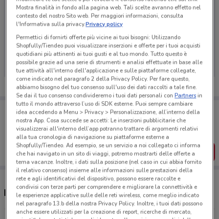
Mostra finalità in fondo alla pagina web. Tali scelte avranno effetto nel
contesto del nostro Sito web. Per maggiori informazioni, consulta
l'Informativa sulla privacy.
Privacy policy
Permettici di fornirti offerte più vicine ai tuoi bisogni: Utilizzando
Ci dispiace, al momento non abbiamo pubblicato
Shopfully/Tiendeo puoi visualizzare inserzioni e offerte per i tuoi acquisti
volantini nella tua zona. Riprova più tardi.
quotidiani più attinenti ai tuoi gusti e al tuo mondo. Tutto questo è
possibile grazie ad una serie di strumenti e analisi effettuate in base alle
tue attività all'interno dell'applicazione e sulle piattaforme collegate,
come indicato nel paragrafo 2 della Privacy Policy. Per fare questo,
abbiamo bisogno del tuo consenso sull'uso dei dati raccolti a tale fine.
Se dai il tuo consenso condivideremo i tuoi dati personali con
Partners
in
tutto il mondo attraverso l’uso di SDK esterne. Puoi sempre cambiare
Porta DoveConviene sempre con te!
idea accedendo a Menu > Privacy > Personalizzazione, all’interno della
Puoi trovare le migliori offerte dei negozi vicino a te,
nostra App. Cosa succede se accetti: Le inserzioni pubblicitarie che
salvarle e creare la tua lista del risparmio, comodamente
visualizzerai all'interno dell’app potranno trattare di argomenti relativi
dal tuo cellulare.
alla tua cronologia di navigazione su piattaforme esterne a
Shopfully/Tiendeo. Ad esempio, se un servizio a noi collegato ci informa
SCARICA L’APP
che hai navigato in un sito di viaggi, potremo mostrarti delle offerte a
tema vacanze. Inoltre, i dati sulla posizione (nel caso in cui abbia fornito
il relativo consenso) insieme alle informazioni sulle prestazioni della
rete e agli identificativi del dispositivo, possono essere raccolte e
condivisi con terze parti per comprendere e migliorare la connettività e
Negozi LiberaMente a Ciampino
le esperienze applicative sulle delle reti wireless, come meglio indicato
nel paragrafo 13.b della nostra Privacy Policy. Inoltre, i tuoi dati possono
anche essere utilizzati per la creazione di report, ricerche di mercato,