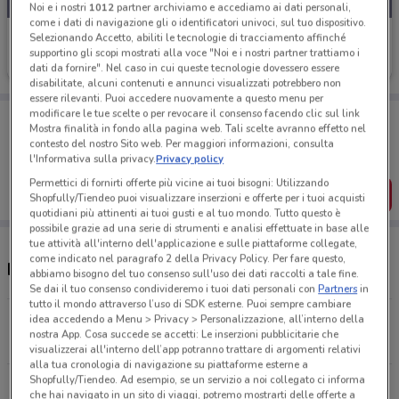
Noi e i nostri
1012
partner archiviamo e accediamo ai dati personali,
come i dati di navigazione gli o identificatori univoci, sul tuo dispositivo.
Edil Kamin
Selezionando Accetto, abiliti le tecnologie di tracciamento affinché
supportino gli scopi mostrati alla voce "Noi e i nostri partner trattiamo i
Scade il 31/10
8.4 km
dati da fornire". Nel caso in cui queste tecnologie dovessero essere
disabilitate, alcuni contenuti e annunci visualizzati potrebbero non
essere rilevanti. Puoi accedere nuovamente a questo menu per
modificare le tue scelte o per revocare il consenso facendo clic sul link
Porta DoveConviene sempre con te!
Mostra finalità in fondo alla pagina web. Tali scelte avranno effetto nel
Puoi trovare le migliori offerte dei negozi vicino a te,
contesto del nostro Sito web. Per maggiori informazioni, consulta
salvarle e creare la tua lista del risparmio, comodamente
l'Informativa sulla privacy.
Privacy policy
dal tuo cellulare.
Permettici di fornirti offerte più vicine ai tuoi bisogni: Utilizzando
SCARICA L’APP
Shopfully/Tiendeo puoi visualizzare inserzioni e offerte per i tuoi acquisti
quotidiani più attinenti ai tuoi gusti e al tuo mondo. Tutto questo è
possibile grazie ad una serie di strumenti e analisi effettuate in base alle
tue attività all'interno dell'applicazione e sulle piattaforme collegate,
come indicato nel paragrafo 2 della Privacy Policy. Per fare questo,
Negozi Edil Kamin a Ciampino
abbiamo bisogno del tuo consenso sull'uso dei dati raccolti a tale fine.
Se dai il tuo consenso condivideremo i tuoi dati personali con
Partners
in
tutto il mondo attraverso l’uso di SDK esterne. Puoi sempre cambiare
idea accedendo a Menu > Privacy > Personalizzazione, all’interno della
Via Appia Nuova Km 19,100 Marino
nostra App. Cosa succede se accetti: Le inserzioni pubblicitarie che
3.6 km
visualizzerai all'interno dell’app potranno trattare di argomenti relativi
alla tua cronologia di navigazione su piattaforme esterne a
Shopfully/Tiendeo. Ad esempio, se un servizio a noi collegato ci informa
Via Delle Mimose 6 Rocca Di Papa
che hai navigato in un sito di viaggi, potremo mostrarti delle offerte a