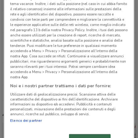
8.4 km
tema vacanze. Inoltre, i dati sulla posizione (nel caso in cui abbia fornito
il relativo consenso) insieme alle informazioni sulle prestazioni della
rete e agli identificativi del dispositivo, possono essere raccolte e
Via Mandanici 110 Roma
condivisi con terze parti per comprendere e migliorare la connettività e
le esperienze applicative sulle delle reti wireless, come meglio indicato
10 km
nel paragrafo 13.b della nostra Privacy Policy. Inoltre, i tuoi dati possono
anche essere utilizzati per la creazione di report, ricerche di mercato,
LOC. PANTANO VIA CASILINA KM 20,250 Monte
scientifiche e statistiche, analisi basate sulla posizione e analisi delle
tendenze. Puoi modificare le tue preferenze in qualsiasi momento
Compatri
accedendo a Menu > Privacy > Personalizzazione all'interno della
11.2 km
nostra App. Cosa succede se rifiuti: Continuerai a visualizzare annunci
pubblicitari, ma riguarderanno argomenti generici e probabilmente non
saranno rilevanti per i tuoi interessi. Potrai sempre cambiare idea
Via Rufelli 74 Ariccia
accedendo a Menu > Privacy > Personalizzazione all'interno della
nostra App.
11.5 km
Noi e i nostri partner trattiamo i dati per fornire:
Tutti i negozi Edil Kamin
Utilizzare dati di geolocalizzazione precisi. Scansione attiva delle
caratteristiche del dispositivo ai fini dell’identificazione. Archiviare
informazioni su dispositivo e/o accedervi. Pubblicità e contenuti
personalizzati, misurazione delle prestazioni dei contenuti e degli
Altri volantini nelle vicinanze
annunci, ricerche sul pubblico, sviluppo di servizi.
Elenco dei partner