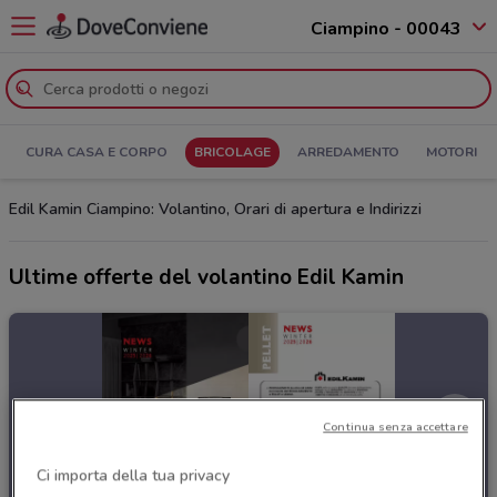
Ciampino - 00043
CURA CASA E CORPO
BRICOLAGE
ARREDAMENTO
MOTORI
Edil Kamin Ciampino: Volantino, Orari di apertura e Indirizzi
Ultime offerte del volantino Edil Kamin
Continua senza accettare
Ci importa della tua privacy