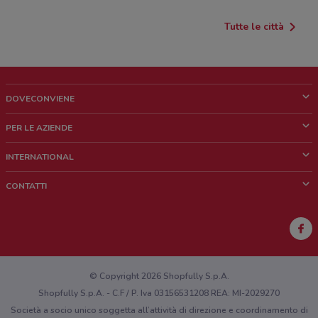
Tutte le città
DOVECONVIENE
Cos'è DoveConviene
PER LE AZIENDE
Chi siamo
Cosa facciamo
INTERNATIONAL
News e media
Richieste commerciali e marketing
Brazil
CONTATTI
Lavora con noi
Mexico
Segnalazione punto vendita
France
Segnalazione Volantino
Australia
Hai un malfunzionamento sul web o sull'app?
New Zealand
© Copyright 2026 Shopfully S.p.A.
Shopfully S.p.A. - C.F / P. Iva 03156531208 REA: MI-2029270
Società a socio unico soggetta all’attività di direzione e coordinamento di