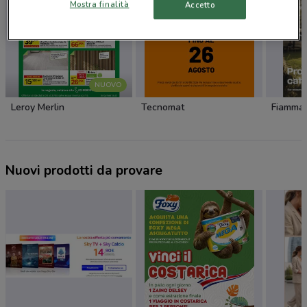
Mostra finalità
Accetto
NUOVO
Leroy Merlin
Tecnomat
Fiamma
Nuovi prodotti da provare