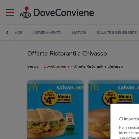
BRICOLAGE
ARREDAMENTO
MOTORI
SALUTE E BENESSERE
Offerte Ristoranti a Chivasso
Sei qui:
DoveConviene
Offerte Ristoranti a Chivasso
Ci importa
Noi e i nostr
identificato
supportino g