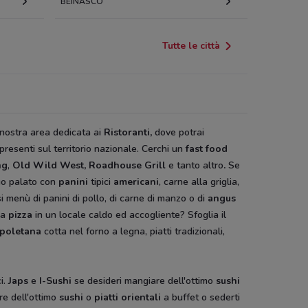
BEINASCO
Tutte le città
a nostra area dedicata ai
Ristoranti,
dove potrai
 presenti sul territorio nazionale. Cerchi un
fast food
ng
,
Old Wild West, Roadhouse Grill
e tanto altro
.
Se
tuo palato con
panini
tipici
americani
, carne alla griglia,
i menù di panini di pollo, di carne di manzo o di
angus
na
pizza
in un locale caldo ed accogliente? Sfoglia il
apoletana
cotta nel forno a legna, piatti tradizionali,
i.
Japs
e
I-Sushi
se desideri mangiare dell'ottimo
sushi
re dell'ottimo
sushi
o
piatti orientali
a buffet o sederti