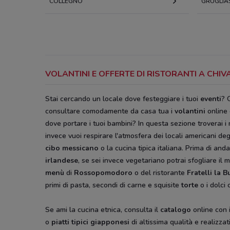
COLLEGNO
GRUGLIA
VOLANTINI E OFFERTE DI RISTORANTI A CH
Stai cercando un locale dove festeggiare i tuoi
eventi
? 
consultare comodamente da casa tua i
volantini
online 
dove portare i tuoi bambini? In questa sezione troverai i
invece vuoi respirare l'atmosfera dei locali americani deg
cibo messicano
o la cucina tipica italiana. Prima di anda
irlandese
, se sei invece vegetariano potrai sfogliare il
menù
di
Rossopomodoro
o del ristorante
Fratelli la B
primi di pasta, secondi di carne e squisite
torte
o i dolci
Se ami la cucina etnica, consulta il
catalogo
online con 
o
piatti tipici giapponesi
di altissima qualità e realizzat