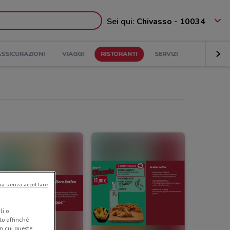
Sei qui:
Chivasso - 10034
ASSICURAZIONI
VIAGGI
RISTORANTI
SERVIZI
ua senza accettare
li o
nto affinché
in cui queste