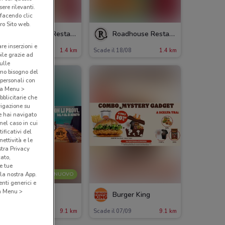
ere rilevanti.
 facendo clic
ro Sito web.
Roadhouse Restaurant
Roadhouse Restaurant
are inserzioni e
ade il 18/08
1.4 km
Scade il 18/08
1.4 km
bile grazie ad
sulle
amo bisogno del
 personali con
o a Menu >
bblicitarie che
vigazione su
e hai navigato
(nel caso in cui
ificativi del
ettività e le
stra Privacy
cato,
e tue
la nostra App.
NUOVO
nti generici e
 a Menu >
Burger King
Burger King
ade il 31/08
9.1 km
Scade il 07/09
9.1 km