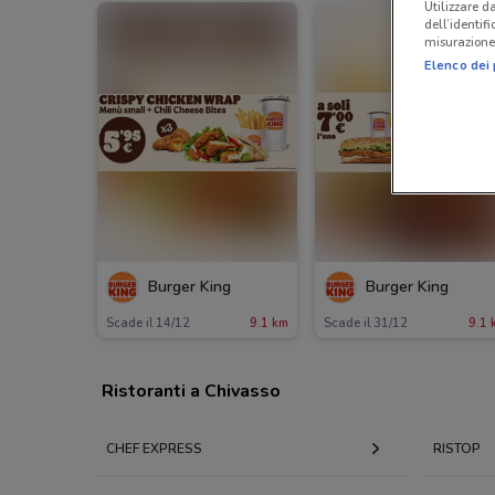
Utilizzare da
dell’identif
misurazione 
Elenco dei 
Burger King
Burger King
Scade il 14/12
9.1 km
Scade il 31/12
9.1 
Ristoranti a Chivasso
CHEF EXPRESS
RISTOP