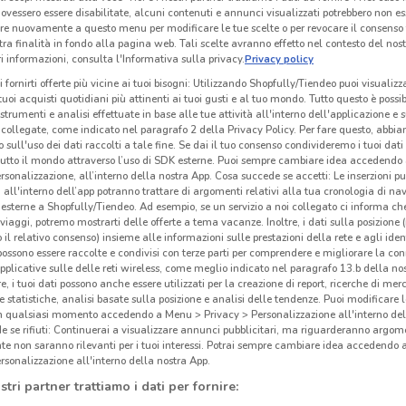
ovessero essere disabilitate, alcuni contenuti e annunci visualizzati potrebbero non ess
O
-1 GIORNO
-5 GIORNI
re nuovamente a questo menu per modificare le tue scelte o per revocare il consenso
tra finalità in fondo alla pagina web. Tali scelte avranno effetto nel contesto del nost
 informazioni, consulta l'Informativa sulla privacy.
Privacy policy
McDonald's
McDonald's
i fornirti offerte più vicine ai tuoi bisogni: Utilizzando Shopfully/Tiendeo puoi visualizz
km
Scade domani
1.4 km
Scade giovedì
1.4 km
Sc
i tuoi acquisti quotidiani più attinenti ai tuoi gusti e al tuo mondo. Tutto questo è possi
 strumenti e analisi effettuate in base alle tue attività all'interno dell'applicazione e 
collegate, come indicato nel paragrafo 2 della Privacy Policy. Per fare questo, abbi
 sull'uso dei dati raccolti a tale fine. Se dai il tuo consenso condivideremo i tuoi dati
tutto il mondo attraverso l’uso di SDK esterne. Puoi sempre cambiare idea accedend
rsonalizzazione, all’interno della nostra App. Cosa succede se accetti: Le inserzioni pu
i all'interno dell’app potranno trattare di argomenti relativi alla tua cronologia di na
esterne a Shopfully/Tiendeo. Ad esempio, se un servizio a noi collegato ci informa ch
i viaggi, potremo mostrarti delle offerte a tema vacanze. Inoltre, i dati sulla posizione 
o il relativo consenso) insieme alle informazioni sulle prestazioni della rete e agli ident
 possono essere raccolte e condivisi con terze parti per comprendere e migliorare la conn
pplicative sulle delle reti wireless, come meglio indicato nel paragrafo 13.b della no
re, i tuoi dati possono anche essere utilizzati per la creazione di report, ricerche di mer
 e statistiche, analisi basate sulla posizione e analisi delle tendenze. Puoi modificare l
in qualsiasi momento accedendo a Menu > Privacy > Personalizzazione all'interno del
NUOVO
 se rifiuti: Continuerai a visualizzare annunci pubblicitari, ma riguarderanno argome
te non saranno rilevanti per i tuoi interessi. Potrai sempre cambiare idea accedendo
Autogrill
Burger King
rsonalizzazione all'interno della nostra App.
km
Scade il 06/09
9 km
Scade il 30/09
9.1 km
Sc
stri partner trattiamo i dati per fornire: