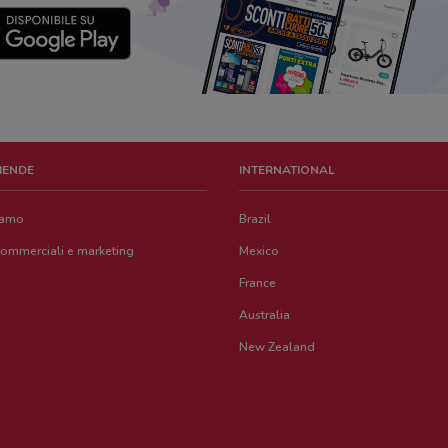
ZIENDE
INTERNATIONAL
iamo
Brazil
commerciali e marketing
Mexico
France
Australia
New Zealand