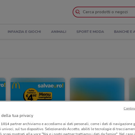
INFANZIA E GIOCHI
ANIMALI
SPORT E MODA
BANCHE E 
Contin
 della tua privacy
i
1014
partner archiviamo e accediamo ai dati personali, come i dati di navigazione g
ri univoci, sul tuo dispositivo. Selezionando Accetto, abiliti le tecnologie di tracciame
li scopi mostrati alla voce "Noi e i nostri partner trattiamo i dati da fornire". Nel caso 