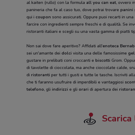
al kaiten (rullo) con la formula
all you can eat
, ovvero 
panineria che fa al caso tuo, dove potrai trovare
panini
qui i
coupon
sono assicurati. Oppure puoi recarti in una
farcire con ingredienti sempre freschi e di qualità. Se in
ristoranti italiani e scegli su una vasta gamma di piatti tip
Non sai dove fare aperitivo? Affidati all'
enoteca Bernab
sei un'amante dei
dolci
visita una delle famosissime
gel
gustare in prelibati coni croccanti e
biscotti
Grom. Oppur
di tavolette di cioccolata, ma anche cioccolate calde, sn
di
ristoranti
per tutti i gusti e tutte le tasche. Iscriviti
che ti faranno usufruire di imperdibili e vantaggiosi
scon
telefono
, gli
indirizzi
e gli
orari
di apertura dei
ristoran
Scarica 