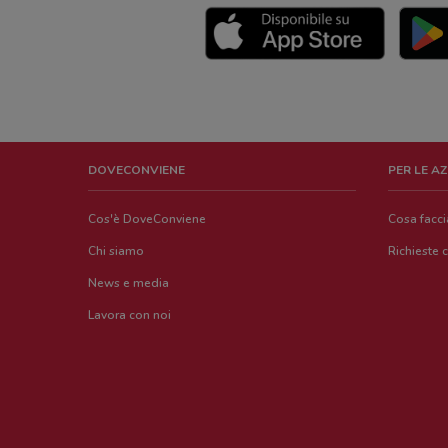
DOVECONVIENE
PER LE A
Cos'è DoveConviene
Cosa facc
Chi siamo
Richieste 
News e media
Lavora con noi