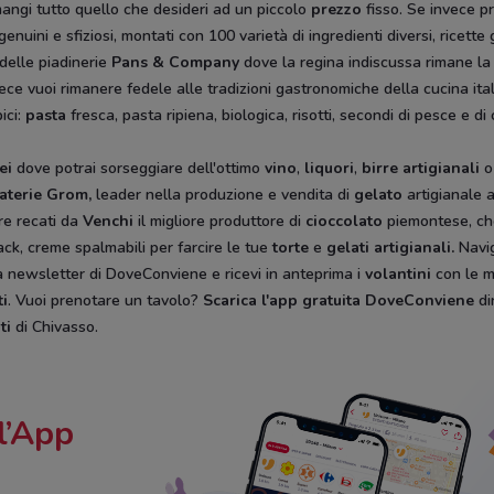
mangi tutto quello che desideri ad un piccolo
prezzo
fisso. Se invece p
genuini e sfiziosi, montati con 100 varietà di ingredienti diversi, ricet
 delle piadinerie
Pans & Company
dove la regina indiscussa rimane la
vece vuoi rimanere fedele alle tradizioni gastronomiche della cucina ita
ici:
pasta
fresca, pasta ripiena, biologica, risotti, secondi di pesce e d
ei
dove potrai sorseggiare dell'ottimo
vino
,
liquori
,
birre artigianali
o
aterie Grom,
leader nella produzione e vendita di
gelato
artigianale a
e recati da
Venchi
il migliore produttore di
cioccolato
piemontese, che
ack, creme spalmabili per farcire le tue
torte
e
gelati artigianali.
Navi
 alla newsletter di DoveConviene e ricevi in anteprima i
volantini
con le m
ti
. Vuoi prenotare un tavolo?
Scarica l'app gratuita DoveConviene
di
ti
di Chivasso.
l’App