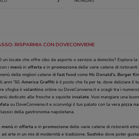
SCO
NICHELINO
IVASSO: RISPARMIA CON DOVECONVIENE
O un locale che offre cibo da asporto o servizio a domicilio? Esplora l
con i
menù
in
offerta
e in
promozione
delle varie catene di ristoranti
 menù delle migliori catene di
fast food
come
Mc Donald's
,
Burger Ki
li anni '50,
America Graffiti
è il posto che fa per te, dove deliziare il 
re sfoglia il
volantino
online su DoveConviene.it e scegli tra i numeros
 menù dedicato alle fresche e squisite
insalate
. Vuoi mangiare una buo
ufala
su DoveConviene.it e sconvolgi il tuo palato con la vera
pizza n
 classici della gastronomia napoletana.
i
menù
in
offerta
e in
promozione
delle varie catene di ristoranti etnic
i ad arte in un mix di modernità e tradizione;
Sushiko
dove poter gusta