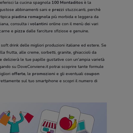
referisci la cucina spagnola
100 Montaditos
è la
te gustose abbinamenti sani e
prezzi
stuzzicanti, perchè
 tipica
piadina romagnola
più morbida e leggera da
liana, consulta i
volantini
online con il menù dei vari
i carne e
pizza
dalle farciture sfiziose e genuine.
 soft drink delle migliori produzioni italiane ed estere. Se
lla frutta, alle creme, sorbetti, granite, ghiaccioli da
 delizierà le tue papille gustative con un'ampia varietà
gando su DoveConviene.it potrai scoprire tante formule
igliori
offerte
, le
promozioni
e gli eventuali
coupon
rettamente sul tuo smartphone e scopri il numero di