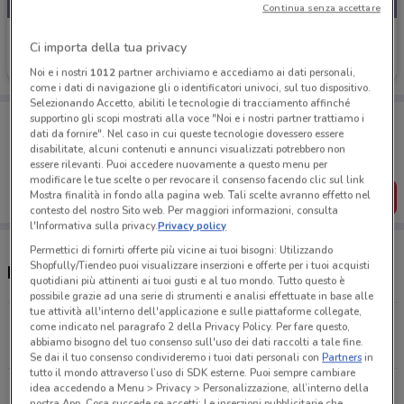
Continua senza accettare
Vobis
Ci importa della tua privacy
Scade il 31/08
13.7 km
Noi e i nostri
1012
partner archiviamo e accediamo ai dati personali,
come i dati di navigazione gli o identificatori univoci, sul tuo dispositivo.
Selezionando Accetto, abiliti le tecnologie di tracciamento affinché
Porta DoveConviene sempre con te!
supportino gli scopi mostrati alla voce "Noi e i nostri partner trattiamo i
dati da fornire". Nel caso in cui queste tecnologie dovessero essere
Puoi trovare le migliori offerte dei negozi vicino a te,
disabilitate, alcuni contenuti e annunci visualizzati potrebbero non
salvarle e creare la tua lista del risparmio, comodamente
dal tuo cellulare.
essere rilevanti. Puoi accedere nuovamente a questo menu per
modificare le tue scelte o per revocare il consenso facendo clic sul link
Mostra finalità in fondo alla pagina web. Tali scelte avranno effetto nel
SCARICA L’APP
contesto del nostro Sito web. Per maggiori informazioni, consulta
l'Informativa sulla privacy.
Privacy policy
Permettici di fornirti offerte più vicine ai tuoi bisogni: Utilizzando
Shopfully/Tiendeo puoi visualizzare inserzioni e offerte per i tuoi acquisti
Negozi Vobis a Cesano Boscone
quotidiani più attinenti ai tuoi gusti e al tuo mondo. Tutto questo è
possibile grazie ad una serie di strumenti e analisi effettuate in base alle
tue attività all'interno dell'applicazione e sulle piattaforme collegate,
Via Comelico, 30 Milano
come indicato nel paragrafo 2 della Privacy Policy. Per fare questo,
abbiamo bisogno del tuo consenso sull'uso dei dati raccolti a tale fine.
9 km
Se dai il tuo consenso condivideremo i tuoi dati personali con
Partners
in
tutto il mondo attraverso l’uso di SDK esterne. Puoi sempre cambiare
idea accedendo a Menu > Privacy > Personalizzazione, all’interno della
Via Gramsci, 32 San Donato Milanese
nostra App. Cosa succede se accetti: Le inserzioni pubblicitarie che