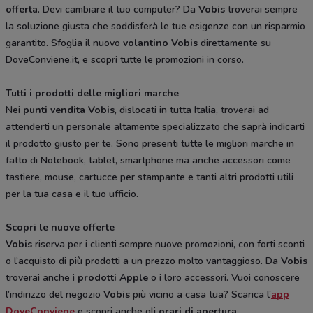
offerta
. Devi cambiare il tuo computer? Da
Vobis
troverai sempre
la soluzione giusta che soddisferà le tue esigenze con un risparmio
garantito. Sfoglia il nuovo
volantino Vobis
direttamente su
DoveConviene.it, e scopri tutte le promozioni in corso.
Tutti i prodotti delle migliori marche
Nei
punti vendita Vobis
, dislocati in tutta Italia, troverai ad
attenderti un personale altamente specializzato che saprà indicarti
il prodotto giusto per te. Sono presenti tutte le migliori marche in
fatto di Notebook, tablet, smartphone ma anche accessori come
tastiere, mouse, cartucce per stampante e tanti altri prodotti utili
per la tua casa e il tuo ufficio.
Scopri le nuove offerte
Vobis
riserva per i clienti sempre nuove promozioni, con forti sconti
o l’acquisto di più prodotti a un prezzo molto vantaggioso. Da
Vobis
troverai anche i
prodotti Apple
o i loro accessori. Vuoi conoscere
l’indirizzo del negozio
Vobis
più vicino a casa tua? Scarica l’
app
DoveConviene
e scopri anche gli
orari di apertura.