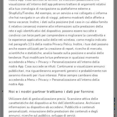
13.7 km
visualizzerai all'interno dell’app potranno trattare di argomenti relativi
alla tua cronologia di navigazione su piattaforme esterne a
Shopfully/Tiendeo. Ad esempio, se un servizio a noi collegato ci informa
VIA Guido Rossa 29 Magenta
che hai navigato in un sito di viaggi, potremo mostrarti delle offerte a
16.9 km
tema vacanze. Inoltre, i dati sulla posizione (nel caso in cui abbia fornito
il relativo consenso) insieme alle informazioni sulle prestazioni della
rete e agli identificativi del dispositivo, possono essere raccolte e
Via Verdi, 5 Bussero
condivisi con terze parti per comprendere e migliorare la connettività e
le esperienze applicative sulle delle reti wireless, come meglio indicato
23.7 km
CHIUSO
nel paragrafo 13.b della nostra Privacy Policy. Inoltre, i tuoi dati possono
anche essere utilizzati per la creazione di report, ricerche di mercato,
Corso Matteotti, 75/C Seregno
scientifiche e statistiche, analisi basate sulla posizione e analisi delle
tendenze. Puoi modificare le tue preferenze in qualsiasi momento
24.7 km
accedendo a Menu > Privacy > Personalizzazione all'interno della
nostra App. Cosa succede se rifiuti: Continuerai a visualizzare annunci
pubblicitari, ma riguarderanno argomenti generici e probabilmente non
Tutti i negozi Vobis
saranno rilevanti per i tuoi interessi. Potrai sempre cambiare idea
accedendo a Menu > Privacy > Personalizzazione all'interno della
nostra App.
Altri volantini nelle vicinanze
Noi e i nostri partner trattiamo i dati per fornire:
Utilizzare dati di geolocalizzazione precisi. Scansione attiva delle
caratteristiche del dispositivo ai fini dell’identificazione. Archiviare
informazioni su dispositivo e/o accedervi. Pubblicità e contenuti
personalizzati, misurazione delle prestazioni dei contenuti e degli
annunci, ricerche sul pubblico, sviluppo di servizi.