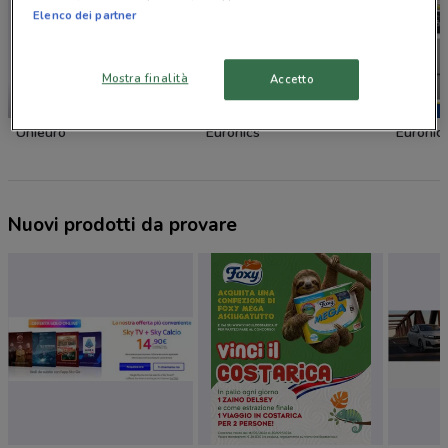
Elenco dei partner
Mostra finalità
Accetto
-3 GIORNI
Unieuro
Euronics
Euronic
Nuovi prodotti da provare