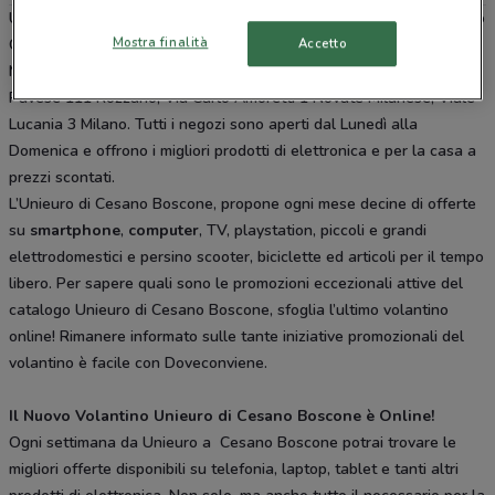
Unieuro è presente in vari punti della città: lo trovi in Via Benedetto
Mostra finalità
Accetto
Croce 11 Cesano Boscone, Via Marghera 28 Milano, Via Grosotto 7
Milano, Piazza San Babila Milano, Via Curiel 25 Rozzano, Via
Pavese 111 Rozzano, Via Carlo Amoretti 1 Novate Milanese, Viale
Lucania 3 Milano. Tutti i negozi sono aperti dal Lunedì alla
Domenica e offrono i migliori prodotti di elettronica e per la casa a
prezzi scontati.
L’Unieuro di Cesano Boscone, propone ogni mese decine di offerte
su
smartphone
,
computer
, TV, playstation, piccoli e grandi
elettrodomestici e persino scooter, biciclette ed articoli per il tempo
libero. Per sapere quali sono le promozioni eccezionali attive del
catalogo Unieuro di Cesano Boscone, sfoglia l’ultimo volantino
online! Rimanere informato sulle tante iniziative promozionali del
volantino è facile con Doveconviene.
Il Nuovo Volantino Unieuro di Cesano Boscone è Online!
Ogni settimana da Unieuro a Cesano Boscone potrai trovare le
migliori offerte disponibili su telefonia, laptop, tablet e tanti altri