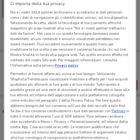
Ci importa della tua privacy
Noi e i nostri
1014
partner archiviamo e accediamo ai dati personali,
NUOVO
come i dati di navigazione gli o identificatori univoci, sul tuo dispositivo.
Selezionando Accetto, abiliti le tecnologie di tracciamento affinché
Unieuro
supportino gli scopi mostrati alla voce "Noi e i nostri partner trattiamo i
dati da fornire". Nel caso in cui queste tecnologie dovessero essere
Scade il 23/08
1.6 km
disabilitate, alcuni contenuti e annunci visualizzati potrebbero non
essere rilevanti. Puoi accedere nuovamente a questo menu per
modificare le tue scelte o per revocare il consenso facendo clic sul link
Mostra finalità in fondo alla pagina web. Tali scelte avranno effetto nel
Porta DoveConviene sempre con te!
contesto del nostro Sito web. Per maggiori informazioni, consulta
Puoi trovare le migliori offerte dei negozi vicino a te,
l'Informativa sulla privacy.
Privacy policy
salvarle e creare la tua lista del risparmio, comodamente
dal tuo cellulare.
Permettici di fornirti offerte più vicine ai tuoi bisogni: Utilizzando
Shopfully/Tiendeo puoi visualizzare inserzioni e offerte per i tuoi acquisti
SCARICA L’APP
quotidiani più attinenti ai tuoi gusti e al tuo mondo. Tutto questo è
possibile grazie ad una serie di strumenti e analisi effettuate in base alle
tue attività all'interno dell'applicazione e sulle piattaforme collegate,
come indicato nel paragrafo 2 della Privacy Policy. Per fare questo,
abbiamo bisogno del tuo consenso sull'uso dei dati raccolti a tale fine.
Orari e Indirizzi Unieuro
Se dai il tuo consenso condivideremo i tuoi dati personali con
Partners
in
tutto il mondo attraverso l’uso di SDK esterne. Puoi sempre cambiare
idea accedendo a Menu > Privacy > Personalizzazione, all’interno della
nostra App. Cosa succede se accetti: Le inserzioni pubblicitarie che
Via Benedetto Croce, 11 Cesano Boscone
visualizzerai all'interno dell’app potranno trattare di argomenti relativi
1.6 km
APERTO
alla tua cronologia di navigazione su piattaforme esterne a