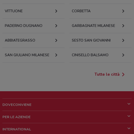
VITTUONE
CORBETTA
PADERNO DUGNANO
GARBAGNATE MILANESE
ABBIATEGRASSO
SESTO SAN GIOVANNI
SAN GIULIANO MILANESE
CINISELLO BALSAMO
Tutte le città
DOVECONVIENE
Cos'è DoveConviene
PER LE AZIENDE
Chi siamo
Cosa facciamo
INTERNATIONAL
News e media