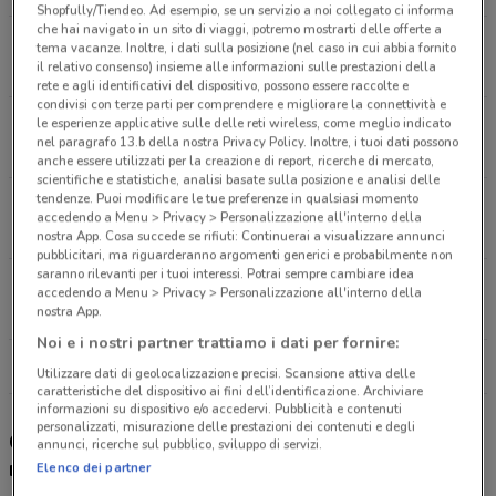
Shopfully/Tiendeo. Ad esempio, se un servizio a noi collegato ci informa
che hai navigato in un sito di viaggi, potremo mostrarti delle offerte a
Via Marghera, 28 Milano
tema vacanze. Inoltre, i dati sulla posizione (nel caso in cui abbia fornito
il relativo consenso) insieme alle informazioni sulle prestazioni della
4.9 km
APERTO
rete e agli identificativi del dispositivo, possono essere raccolte e
condivisi con terze parti per comprendere e migliorare la connettività e
Via Grosotto 7 Milano
le esperienze applicative sulle delle reti wireless, come meglio indicato
nel paragrafo 13.b della nostra Privacy Policy. Inoltre, i tuoi dati possono
6.6 km
APERTO
anche essere utilizzati per la creazione di report, ricerche di mercato,
scientifiche e statistiche, analisi basate sulla posizione e analisi delle
tendenze. Puoi modificare le tue preferenze in qualsiasi momento
Piazza San Babila Milano
accedendo a Menu > Privacy > Personalizzazione all'interno della
8.1 km
APERTO
nostra App. Cosa succede se rifiuti: Continuerai a visualizzare annunci
pubblicitari, ma riguarderanno argomenti generici e probabilmente non
saranno rilevanti per i tuoi interessi. Potrai sempre cambiare idea
Via Curiel, 25 Rozzano
accedendo a Menu > Privacy > Personalizzazione all'interno della
8.1 km
APERTO
nostra App.
Noi e i nostri partner trattiamo i dati per fornire:
Tutti i negozi Unieuro
Utilizzare dati di geolocalizzazione precisi. Scansione attiva delle
caratteristiche del dispositivo ai fini dell’identificazione. Archiviare
informazioni su dispositivo e/o accedervi. Pubblicità e contenuti
personalizzati, misurazione delle prestazioni dei contenuti e degli
Gli sconti del nuovo volantino Unieuro e i
annunci, ricerche sul pubblico, sviluppo di servizi.
negozi
Elenco dei partner