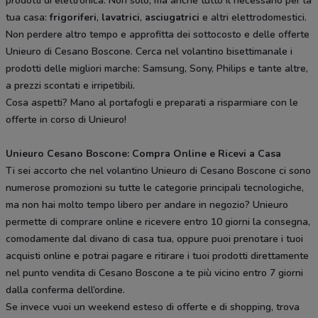
prodotti di elettronica. Non solo, ma anche tutto il necessario per la
tua casa:
frigoriferi
,
lavatrici
,
asciugatrici
e altri elettrodomestici.
Non perdere altro tempo e approfitta dei sottocosto e delle offerte
Unieuro di Cesano Boscone. Cerca nel volantino bisettimanale i
prodotti delle migliori marche: Samsung, Sony, Philips e tante altre,
a prezzi scontati e irripetibili.
Cosa aspetti? Mano al portafogli e preparati a risparmiare con le
offerte in corso di Unieuro!
Unieuro Cesano Boscone: Compra Online e Ricevi a Casa
Ti sei accorto che nel volantino Unieuro di Cesano Boscone ci sono
numerose promozioni su tutte le categorie principali tecnologiche,
ma non hai molto tempo libero per andare in negozio? Unieuro
permette di comprare online e ricevere entro 10 giorni la consegna,
comodamente dal divano di casa tua, oppure puoi prenotare i tuoi
acquisti online e potrai pagare e ritirare i tuoi prodotti direttamente
nel punto vendita di Cesano Boscone a te più vicino entro 7 giorni
dalla conferma dell’ordine.
Se invece vuoi un weekend esteso di offerte e di shopping, trova