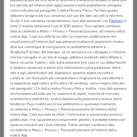
Viale Cristoforo Colombo, 45 Trezzano Sul
tue attività all'interno dell'applicazione e sulle piattaforme collegate,
Naviglio
come indicato nel paragrafo 2 della Privacy Policy. Per fare questo,
2.7 km
APERTO
abbiamo bisogno del tuo consenso sull'uso dei dati raccolti a tale fine.
Se dai il tuo consenso condivideremo i tuoi dati personali con
Partners
in
tutto il mondo attraverso l’uso di SDK esterne. Puoi sempre cambiare
Via Eduardo De Filippo, 17 Rozzano
idea accedendo a Menu > Privacy > Personalizzazione, all’interno della
nostra App. Cosa succede se accetti: Le inserzioni pubblicitarie che
8.4 km
APERTO
visualizzerai all'interno dell’app potranno trattare di argomenti relativi
alla tua cronologia di navigazione su piattaforme esterne a
Shopfully/Tiendeo. Ad esempio, se un servizio a noi collegato ci informa
Via Carlo Moretti, 2 Baranzate
che hai navigato in un sito di viaggi, potremo mostrarti delle offerte a
10.2 km
APERTO
tema vacanze. Inoltre, i dati sulla posizione (nel caso in cui abbia fornito
il relativo consenso) insieme alle informazioni sulle prestazioni della
rete e agli identificativi del dispositivo, possono essere raccolte e
Via Po, 17 San Giuliano Milanese
condivisi con terze parti per comprendere e migliorare la connettività e
14.5 km
APERTO
le esperienze applicative sulle delle reti wireless, come meglio indicato
nel paragrafo 13.b della nostra Privacy Policy. Inoltre, i tuoi dati possono
anche essere utilizzati per la creazione di report, ricerche di mercato,
Via Giorgio Ambrosoli, 8-10 Vigevano
scientifiche e statistiche, analisi basate sulla posizione e analisi delle
tendenze. Puoi modificare le tue preferenze in qualsiasi momento
24.5 km
APERTO
accedendo a Menu > Privacy > Personalizzazione all'interno della
nostra App. Cosa succede se rifiuti: Continuerai a visualizzare annunci
pubblicitari, ma riguarderanno argomenti generici e probabilmente non
Tutti i negozi Norauto
saranno rilevanti per i tuoi interessi. Potrai sempre cambiare idea
accedendo a Menu > Privacy > Personalizzazione all'interno della
nostra App.