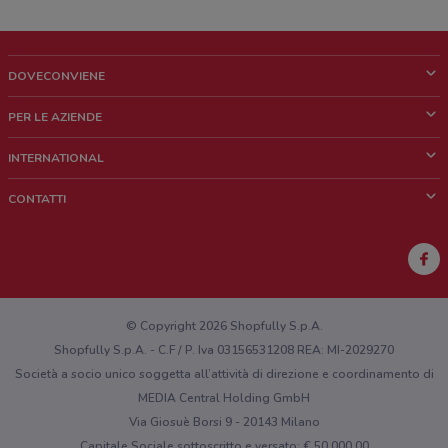
DOVECONVIENE
Cos'è DoveConviene
PER LE AZIENDE
Chi siamo
Cosa facciamo
INTERNATIONAL
News e media
Richieste commerciali e marketing
Brazil
CONTATTI
Lavora con noi
Mexico
Segnalazione punto vendita
France
Segnalazione Volantino
Australia
Hai un malfunzionamento sul web o sull'app?
New Zealand
© Copyright 2026 Shopfully S.p.A.
Shopfully S.p.A. - C.F / P. Iva 03156531208 REA: MI-2029270
Società a socio unico soggetta all’attività di direzione e coordinamento di
MEDIA Central Holding GmbH
Via Giosuè Borsi 9 - 20143 Milano
Capitale Sociale sottoscritto e versato: € 50.000,00