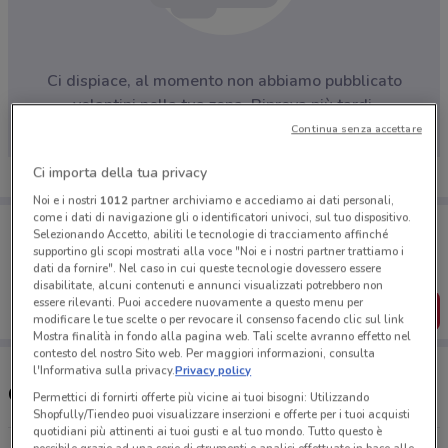
Ci dispiace, al momento non abbiamo pubblicato
volantini nella tua zona. Riprova più tardi.
Continua senza accettare
Ci importa della tua privacy
Noi e i nostri
1012
partner archiviamo e accediamo ai dati personali,
come i dati di navigazione gli o identificatori univoci, sul tuo dispositivo.
Porta DoveConviene sempre con te!
Selezionando Accetto, abiliti le tecnologie di tracciamento affinché
Puoi trovare le migliori offerte dei negozi vicino a te,
supportino gli scopi mostrati alla voce "Noi e i nostri partner trattiamo i
salvarle e creare la tua lista del risparmio, comodamente
dati da fornire". Nel caso in cui queste tecnologie dovessero essere
dal tuo cellulare.
disabilitate, alcuni contenuti e annunci visualizzati potrebbero non
essere rilevanti. Puoi accedere nuovamente a questo menu per
SCARICA L’APP
modificare le tue scelte o per revocare il consenso facendo clic sul link
Mostra finalità in fondo alla pagina web. Tali scelte avranno effetto nel
contesto del nostro Sito web. Per maggiori informazioni, consulta
l'Informativa sulla privacy.
Privacy policy
Centri Norauto nelle vicinanze
Permettici di fornirti offerte più vicine ai tuoi bisogni: Utilizzando
Shopfully/Tiendeo puoi visualizzare inserzioni e offerte per i tuoi acquisti
quotidiani più attinenti ai tuoi gusti e al tuo mondo. Tutto questo è
possibile grazie ad una serie di strumenti e analisi effettuate in base alle