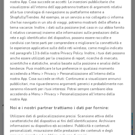
nostra App. Cosa succede se accetti: Le inserzioni pubblicitarie che
5.9 km
CHIUSO
visualizzerai all'interno dell’app potranno trattare di argomenti relativi
alla tua cronologia di navigazione su piattaforme esterne a
via S. Tecla, 5 Milano
Shopfully/Tiendeo. Ad esempio, se un servizio a noi collegato ci informa
che hai navigato in un sito di viaggi, potremo mostrarti delle offerte a
7.7 km
CHIUSO
tema vacanze. Inoltre, i dati sulla posizione (nel caso in cui abbia fornito
il relativo consenso) insieme alle informazioni sulle prestazioni della
rete e agli identificativi del dispositivo, possono essere raccolte e
via Candiani, 102 Milano
condivisi con terze parti per comprendere e migliorare la connettività e
8.6 km
CHIUSO
le esperienze applicative sulle delle reti wireless, come meglio indicato
nel paragrafo 13.b della nostra Privacy Policy. Inoltre, i tuoi dati possono
anche essere utilizzati per la creazione di report, ricerche di mercato,
viale Vittorio Veneto, 22 Milano
scientifiche e statistiche, analisi basate sulla posizione e analisi delle
8.8 km
CHIUSO
tendenze. Puoi modificare le tue preferenze in qualsiasi momento
accedendo a Menu > Privacy > Personalizzazione all'interno della
nostra App. Cosa succede se rifiuti: Continuerai a visualizzare annunci
Tutti i negozi Libraccio
pubblicitari, ma riguarderanno argomenti generici e probabilmente non
saranno rilevanti per i tuoi interessi. Potrai sempre cambiare idea
accedendo a Menu > Privacy > Personalizzazione all'interno della
nostra App.
Altri volantini nelle vicinanze
Noi e i nostri partner trattiamo i dati per fornire:
Utilizzare dati di geolocalizzazione precisi. Scansione attiva delle
caratteristiche del dispositivo ai fini dell’identificazione. Archiviare
informazioni su dispositivo e/o accedervi. Pubblicità e contenuti
personalizzati, misurazione delle prestazioni dei contenuti e degli