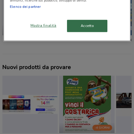
annunci, ricerche sul pubblico, sviluppo di servizi.
Elenco dei partner
Mostra finalità
Accetto
SCADE OGGI
Unieuro
Euronics
Euronic
Nuovi prodotti da provare
-4 GIORNI