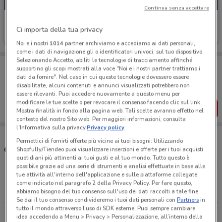
Continua senza accettare
Libraccio
Ci importa della tua privacy
Scade il 30/08
5.3 km
Noi e i nostri
1014
partner archiviamo e accediamo ai dati personali,
come i dati di navigazione gli o identificatori univoci, sul tuo dispositivo.
Selezionando Accetto, abiliti le tecnologie di tracciamento affinché
Porta DoveConviene sempre con te!
supportino gli scopi mostrati alla voce "Noi e i nostri partner trattiamo i
Puoi trovare le migliori offerte dei negozi vicino a te,
dati da fornire". Nel caso in cui queste tecnologie dovessero essere
salvarle e creare la tua lista del risparmio, comodamente
disabilitate, alcuni contenuti e annunci visualizzati potrebbero non
dal tuo cellulare.
essere rilevanti. Puoi accedere nuovamente a questo menu per
modificare le tue scelte o per revocare il consenso facendo clic sul link
SCARICA L’APP
Mostra finalità in fondo alla pagina web. Tali scelte avranno effetto nel
contesto del nostro Sito web. Per maggiori informazioni, consulta
l'Informativa sulla privacy.
Privacy policy
Permettici di fornirti offerte più vicine ai tuoi bisogni: Utilizzando
Orari Libraccio e negozi
Shopfully/Tiendeo puoi visualizzare inserzioni e offerte per i tuoi acquisti
quotidiani più attinenti ai tuoi gusti e al tuo mondo. Tutto questo è
possibile grazie ad una serie di strumenti e analisi effettuate in base alle
tue attività all'interno dell'applicazione e sulle piattaforme collegate,
viale Romolo, 9 Milano
come indicato nel paragrafo 2 della Privacy Policy. Per fare questo,
5.3 km
CHIUSO
abbiamo bisogno del tuo consenso sull'uso dei dati raccolti a tale fine.
Se dai il tuo consenso condivideremo i tuoi dati personali con
Partners
in
tutto il mondo attraverso l’uso di SDK esterne. Puoi sempre cambiare
via Corsico, 9 Milano
idea accedendo a Menu > Privacy > Personalizzazione, all’interno della