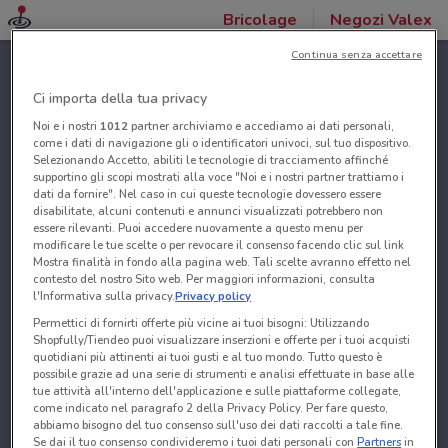
Bricolage
Negozi Valex
Continua senza accettare
Ci importa della tua privacy
Noi e i nostri
1012
partner archiviamo e accediamo ai dati personali,
come i dati di navigazione gli o identificatori univoci, sul tuo dispositivo.
Selezionando Accetto, abiliti le tecnologie di tracciamento affinché
supportino gli scopi mostrati alla voce "Noi e i nostri partner trattiamo i
dati da fornire". Nel caso in cui queste tecnologie dovessero essere
disabilitate, alcuni contenuti e annunci visualizzati potrebbero non
essere rilevanti. Puoi accedere nuovamente a questo menu per
modificare le tue scelte o per revocare il consenso facendo clic sul link
Mostra finalità in fondo alla pagina web. Tali scelte avranno effetto nel
contesto del nostro Sito web. Per maggiori informazioni, consulta
l'Informativa sulla privacy.
Privacy policy
Permettici di fornirti offerte più vicine ai tuoi bisogni: Utilizzando
Shopfully/Tiendeo puoi visualizzare inserzioni e offerte per i tuoi acquisti
quotidiani più attinenti ai tuoi gusti e al tuo mondo. Tutto questo è
possibile grazie ad una serie di strumenti e analisi effettuate in base alle
tue attività all'interno dell'applicazione e sulle piattaforme collegate,
come indicato nel paragrafo 2 della Privacy Policy. Per fare questo,
abbiamo bisogno del tuo consenso sull'uso dei dati raccolti a tale fine.
Se dai il tuo consenso condivideremo i tuoi dati personali con
Partners
in