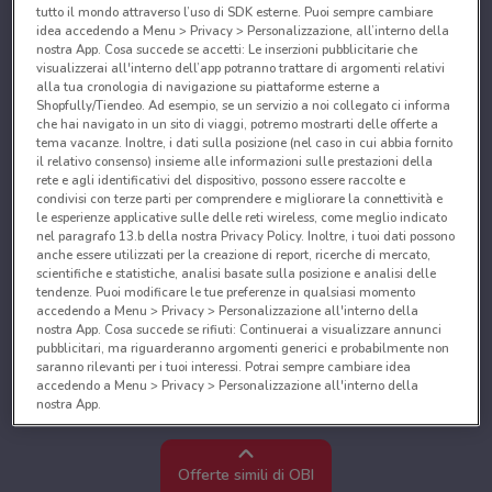
tutto il mondo attraverso l’uso di SDK esterne. Puoi sempre cambiare
idea accedendo a Menu > Privacy > Personalizzazione, all’interno della
nostra App. Cosa succede se accetti: Le inserzioni pubblicitarie che
visualizzerai all'interno dell’app potranno trattare di argomenti relativi
alla tua cronologia di navigazione su piattaforme esterne a
Shopfully/Tiendeo. Ad esempio, se un servizio a noi collegato ci informa
che hai navigato in un sito di viaggi, potremo mostrarti delle offerte a
tema vacanze. Inoltre, i dati sulla posizione (nel caso in cui abbia fornito
il relativo consenso) insieme alle informazioni sulle prestazioni della
rete e agli identificativi del dispositivo, possono essere raccolte e
condivisi con terze parti per comprendere e migliorare la connettività e
le esperienze applicative sulle delle reti wireless, come meglio indicato
nel paragrafo 13.b della nostra Privacy Policy. Inoltre, i tuoi dati possono
anche essere utilizzati per la creazione di report, ricerche di mercato,
scientifiche e statistiche, analisi basate sulla posizione e analisi delle
tendenze. Puoi modificare le tue preferenze in qualsiasi momento
accedendo a Menu > Privacy > Personalizzazione all'interno della
nostra App. Cosa succede se rifiuti: Continuerai a visualizzare annunci
pubblicitari, ma riguarderanno argomenti generici e probabilmente non
saranno rilevanti per i tuoi interessi. Potrai sempre cambiare idea
accedendo a Menu > Privacy > Personalizzazione all'interno della
nostra App.
Noi e i nostri partner trattiamo i dati per fornire:
Utilizzare dati di geolocalizzazione precisi. Scansione attiva delle
Offerte simili di OBI
caratteristiche del dispositivo ai fini dell’identificazione. Archiviare