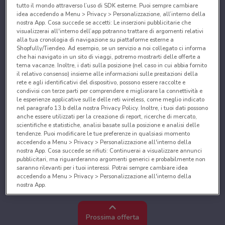
tutto il mondo attraverso l’uso di SDK esterne. Puoi sempre cambiare
idea accedendo a Menu > Privacy > Personalizzazione, all’interno della
nostra App. Cosa succede se accetti: Le inserzioni pubblicitarie che
visualizzerai all'interno dell’app potranno trattare di argomenti relativi
alla tua cronologia di navigazione su piattaforme esterne a
Shopfully/Tiendeo. Ad esempio, se un servizio a noi collegato ci informa
che hai navigato in un sito di viaggi, potremo mostrarti delle offerte a
tema vacanze. Inoltre, i dati sulla posizione (nel caso in cui abbia fornito
il relativo consenso) insieme alle informazioni sulle prestazioni della
rete e agli identificativi del dispositivo, possono essere raccolte e
condivisi con terze parti per comprendere e migliorare la connettività e
le esperienze applicative sulle delle reti wireless, come meglio indicato
nel paragrafo 13.b della nostra Privacy Policy. Inoltre, i tuoi dati possono
anche essere utilizzati per la creazione di report, ricerche di mercato,
scientifiche e statistiche, analisi basate sulla posizione e analisi delle
tendenze. Puoi modificare le tue preferenze in qualsiasi momento
accedendo a Menu > Privacy > Personalizzazione all'interno della
nostra App. Cosa succede se rifiuti: Continuerai a visualizzare annunci
pubblicitari, ma riguarderanno argomenti generici e probabilmente non
saranno rilevanti per i tuoi interessi. Potrai sempre cambiare idea
accedendo a Menu > Privacy > Personalizzazione all'interno della
nostra App.
Noi e i nostri partner trattiamo i dati per fornire:
Utilizzare dati di geolocalizzazione precisi. Scansione attiva delle
Prossima offerta
caratteristiche del dispositivo ai fini dell’identificazione. Archiviare