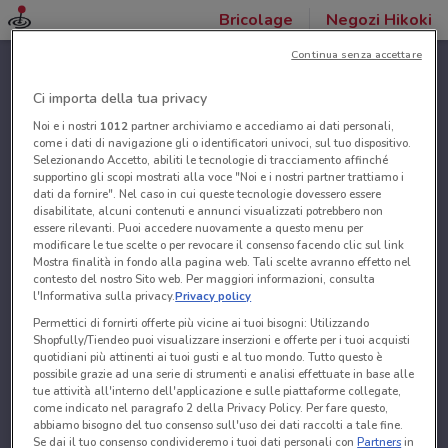
Bricolage
Negozi Hikoki
Continua senza accettare
Ci importa della tua privacy
Noi e i nostri
1012
partner archiviamo e accediamo ai dati personali,
come i dati di navigazione gli o identificatori univoci, sul tuo dispositivo.
Selezionando Accetto, abiliti le tecnologie di tracciamento affinché
supportino gli scopi mostrati alla voce "Noi e i nostri partner trattiamo i
dati da fornire". Nel caso in cui queste tecnologie dovessero essere
disabilitate, alcuni contenuti e annunci visualizzati potrebbero non
essere rilevanti. Puoi accedere nuovamente a questo menu per
modificare le tue scelte o per revocare il consenso facendo clic sul link
Mostra finalità in fondo alla pagina web. Tali scelte avranno effetto nel
contesto del nostro Sito web. Per maggiori informazioni, consulta
l'Informativa sulla privacy.
Privacy policy
Permettici di fornirti offerte più vicine ai tuoi bisogni: Utilizzando
Shopfully/Tiendeo puoi visualizzare inserzioni e offerte per i tuoi acquisti
quotidiani più attinenti ai tuoi gusti e al tuo mondo. Tutto questo è
possibile grazie ad una serie di strumenti e analisi effettuate in base alle
tue attività all'interno dell'applicazione e sulle piattaforme collegate,
come indicato nel paragrafo 2 della Privacy Policy. Per fare questo,
abbiamo bisogno del tuo consenso sull'uso dei dati raccolti a tale fine.
Se dai il tuo consenso condivideremo i tuoi dati personali con
Partners
in