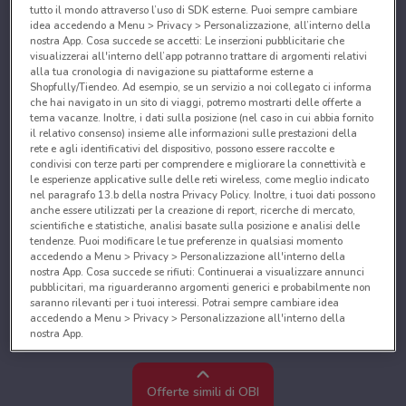
tutto il mondo attraverso l’uso di SDK esterne. Puoi sempre cambiare
idea accedendo a Menu > Privacy > Personalizzazione, all’interno della
nostra App. Cosa succede se accetti: Le inserzioni pubblicitarie che
visualizzerai all'interno dell’app potranno trattare di argomenti relativi
alla tua cronologia di navigazione su piattaforme esterne a
Shopfully/Tiendeo. Ad esempio, se un servizio a noi collegato ci informa
che hai navigato in un sito di viaggi, potremo mostrarti delle offerte a
tema vacanze. Inoltre, i dati sulla posizione (nel caso in cui abbia fornito
il relativo consenso) insieme alle informazioni sulle prestazioni della
rete e agli identificativi del dispositivo, possono essere raccolte e
condivisi con terze parti per comprendere e migliorare la connettività e
le esperienze applicative sulle delle reti wireless, come meglio indicato
nel paragrafo 13.b della nostra Privacy Policy. Inoltre, i tuoi dati possono
anche essere utilizzati per la creazione di report, ricerche di mercato,
scientifiche e statistiche, analisi basate sulla posizione e analisi delle
tendenze. Puoi modificare le tue preferenze in qualsiasi momento
accedendo a Menu > Privacy > Personalizzazione all'interno della
nostra App. Cosa succede se rifiuti: Continuerai a visualizzare annunci
pubblicitari, ma riguarderanno argomenti generici e probabilmente non
saranno rilevanti per i tuoi interessi. Potrai sempre cambiare idea
accedendo a Menu > Privacy > Personalizzazione all'interno della
nostra App.
Noi e i nostri partner trattiamo i dati per fornire:
Utilizzare dati di geolocalizzazione precisi. Scansione attiva delle
Offerte simili di OBI
caratteristiche del dispositivo ai fini dell’identificazione. Archiviare