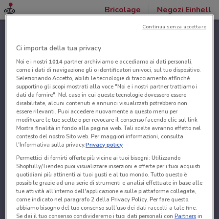
Bricolage
Negozi Einhell
Continua senza accettare
Ci importa della tua privacy
Noi e i nostri
1014
partner archiviamo e accediamo ai dati personali,
come i dati di navigazione gli o identificatori univoci, sul tuo dispositivo.
Selezionando Accetto, abiliti le tecnologie di tracciamento affinché
supportino gli scopi mostrati alla voce "Noi e i nostri partner trattiamo i
dati da fornire". Nel caso in cui queste tecnologie dovessero essere
disabilitate, alcuni contenuti e annunci visualizzati potrebbero non
essere rilevanti. Puoi accedere nuovamente a questo menu per
modificare le tue scelte o per revocare il consenso facendo clic sul link
Mostra finalità in fondo alla pagina web. Tali scelte avranno effetto nel
contesto del nostro Sito web. Per maggiori informazioni, consulta
l'Informativa sulla privacy.
Privacy policy
Permettici di fornirti offerte più vicine ai tuoi bisogni: Utilizzando
Shopfully/Tiendeo puoi visualizzare inserzioni e offerte per i tuoi acquisti
quotidiani più attinenti ai tuoi gusti e al tuo mondo. Tutto questo è
possibile grazie ad una serie di strumenti e analisi effettuate in base alle
tue attività all'interno dell'applicazione e sulle piattaforme collegate,
come indicato nel paragrafo 2 della Privacy Policy. Per fare questo,
abbiamo bisogno del tuo consenso sull'uso dei dati raccolti a tale fine.
Se dai il tuo consenso condivideremo i tuoi dati personali con
Partners
in