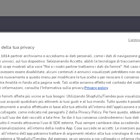
Contin
 della tua privacy
i
1014
partner archiviamo e accediamo ai dati personali, come i dati di navigazione g
ri univoci, sul tuo dispositivo. Selezionando Accetto, abiliti le tecnologie di tracciame
li scopi mostrati alla voce "Noi e i nostri partner trattiamo i dati da fornire". Nel caso 
ovessero essere disabilitate, alcuni contenuti e annunci visualizzati potrebbero non ess
re nuovamente a questo menu per modificare le tue scelte o per revocare il consenso
tra finalità in fondo alla pagina web. Tali scelte avranno effetto nel contesto del nost
 informazioni, consulta l'Informativa sulla privacy.
Privacy policy
i fornirti offerte più vicine ai tuoi bisogni: Utilizzando Shopfully/Tiendeo puoi visualizz
i tuoi acquisti quotidiani più attinenti ai tuoi gusti e al tuo mondo. Tutto questo è possi
 strumenti e analisi effettuate in base alle tue attività all'interno dell'applicazione e 
collegate, come indicato nel paragrafo 2 della Privacy Policy. Per fare questo, abbi
 sull'uso dei dati raccolti a tale fine. Se dai il tuo consenso condivideremo i tuoi dati
tutto il mondo attraverso l’uso di SDK esterne. Puoi sempre cambiare idea accedend
rsonalizzazione, all’interno della nostra App. Cosa succede se accetti: Le inserzioni pu
i all'interno dell’app potranno trattare di argomenti relativi alla tua cronologia di na
esterne a Shopfully/Tiendeo. Ad esempio, se un servizio a noi collegato ci informa ch