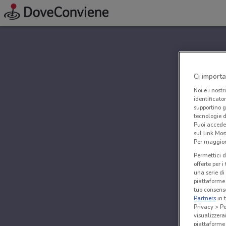
Ci importa
Noi e i nostr
identificato
supportino g
tecnologie d
Puoi accede
sul link Mos
Per maggiori
Permettici d
offerte per 
una serie di
piattaforme 
tuo consenso
Partners
in 
Privacy > Pe
visualizzera
piattaforme 