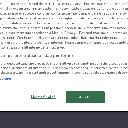
i viaggi, potremo mostrarti delle offerte a tema vacanze. Inoltre, i dati sulla posizione 
o il relativo consenso) insieme alle informazioni sulle prestazioni della rete e agli ident
 possono essere raccolte e condivisi con terze parti per comprendere e migliorare la conn
pplicative sulle delle reti wireless, come meglio indicato nel paragrafo 13.b della no
re, i tuoi dati possono anche essere utilizzati per la creazione di report, ricerche di mer
 e statistiche, analisi basate sulla posizione e analisi delle tendenze. Puoi modificare l
in qualsiasi momento accedendo a Menu > Privacy > Personalizzazione all'interno del
 se rifiuti: Continuerai a visualizzare annunci pubblicitari, ma riguarderanno argome
te non saranno rilevanti per i tuoi interessi. Potrai sempre cambiare idea accedendo
rsonalizzazione all'interno della nostra App.
stri partner trattiamo i dati per fornire:
ti di geolocalizzazione precisi. Scansione attiva delle caratteristiche del dispositivo ai 
icazione. Archiviare informazioni su dispositivo e/o accedervi. Pubblicità e contenuti per
delle prestazioni dei contenuti e degli annunci, ricerche sul pubblico, sviluppo di servi
partner
Mostra finalità
Accetto