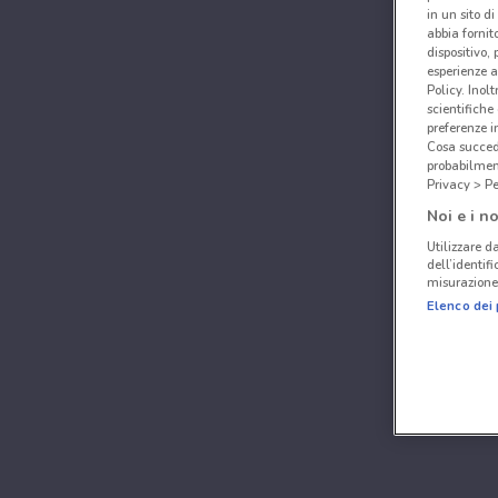
in un sito d
abbia fornit
dispositivo,
esperienze a
Policy. Inolt
scientifiche
preferenze 
Cosa succede
probabilmen
Privacy > Pe
Noi e i no
Utilizzare da
dell’identif
misurazione 
Elenco dei 