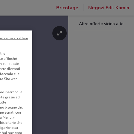
Bricolage
Negozi Edil Kamin
Altre offerte vicino a te
ua senza accettare
li o
nto affinché
in cui queste
ere rilevanti.
 facendo clic
ro Sito web.
are inserzioni e
bile grazie ad
sulle
amo bisogno del
 personali con
o a Menu >
bblicitarie che
vigazione su
e hai navigato