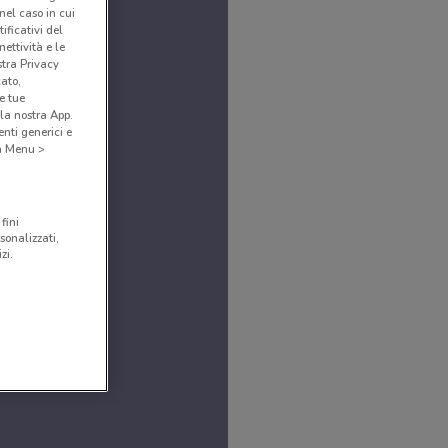
(nel caso in cui
ificativi del
ettività e le
stra Privacy
cato,
e tue
la nostra App.
nti generici e
 a Menu >
fini
sonalizzati,
zi.