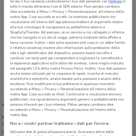
Se dai il tuo consenso condivideremo i tuoi dati personali con
Partners
in
7.5 km
APERTO
tutto il mondo attraverso l’uso di SDK esterne. Puoi sempre cambiare
idea accedendo a Menu > Privacy > Personalizzazione, all’interno della
nostra App. Cosa succede se accetti: Le inserzioni pubblicitarie che
Via Guglielmo Marconi, Snc Desenzano Del Garda
visualizzerai all'interno dell’app potranno trattare di argomenti relativi
8.9 km
APERTO
alla tua cronologia di navigazione su piattaforme esterne a
Shopfully/Tiendeo. Ad esempio, se un servizio a noi collegato ci informa
che hai navigato in un sito di viaggi, potremo mostrarti delle offerte a
Strada Bernolini Castel Goffredo
tema vacanze. Inoltre, i dati sulla posizione (nel caso in cui abbia fornito
10.6 km
APERTO
il relativo consenso) insieme alle informazioni sulle prestazioni della
rete e agli identificativi del dispositivo, possono essere raccolte e
condivisi con terze parti per comprendere e migliorare la connettività e
Località Vecchi, 9 Peschiera Del Garda
le esperienze applicative sulle delle reti wireless, come meglio indicato
nel paragrafo 13.b della nostra Privacy Policy. Inoltre, i tuoi dati possono
15.2 km
APERTO
anche essere utilizzati per la creazione di report, ricerche di mercato,
scientifiche e statistiche, analisi basate sulla posizione e analisi delle
Tutti i negozi Lidl
tendenze. Puoi modificare le tue preferenze in qualsiasi momento
accedendo a Menu > Privacy > Personalizzazione all'interno della
nostra App. Cosa succede se rifiuti: Continuerai a visualizzare annunci
pubblicitari, ma riguarderanno argomenti generici e probabilmente non
Gli sconti del nuovo volantino Lidl e i negozi
saranno rilevanti per i tuoi interessi. Potrai sempre cambiare idea
accedendo a Menu > Privacy > Personalizzazione all'interno della
nostra App.
Lidl è presente in vari punti della città: lo trovi in Via Delle Tezze 1
Noi e i nostri partner trattiamo i dati per fornire:
Carpenedolo, Via Trieste 99 Montichiari, Via Guglielmo Marconi Snc
Desenzano Del Garda, Strada Bernolini Castel Goffredo, Località
Utilizzare dati di geolocalizzazione precisi. Scansione attiva delle