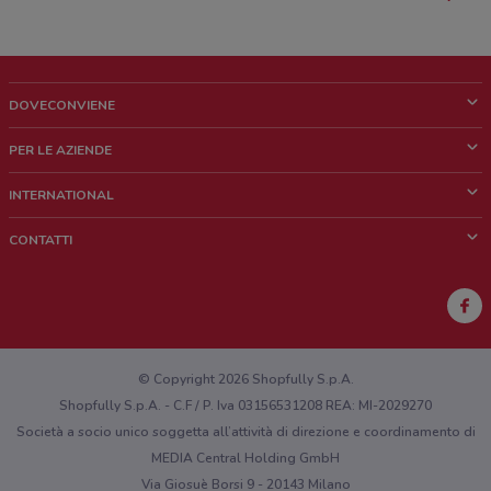
DOVECONVIENE
Cos'è DoveConviene
PER LE AZIENDE
Chi siamo
Cosa facciamo
INTERNATIONAL
News e media
Richieste commerciali e marketing
Brazil
CONTATTI
Lavora con noi
Mexico
Segnalazione punto vendita
France
Segnalazione Volantino
Australia
Hai un malfunzionamento sul web o sull'app?
New Zealand
© Copyright 2026 Shopfully S.p.A.
Shopfully S.p.A. - C.F / P. Iva 03156531208 REA: MI-2029270
Società a socio unico soggetta all’attività di direzione e coordinamento di
MEDIA Central Holding GmbH
Via Giosuè Borsi 9 - 20143 Milano