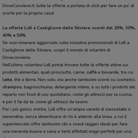
DoveConviene.it: tutte le offerte a portata di click per fare un po’ di
scorte per la propria casa!
Le offerte Lidl a Castiglione delle Stiviere: sconti del 20%, 30%,
40% e 50%
Se vuoi rimanere aggiornato sulle iniziative promozionali di Lidl a
Castiglione delle Stiviere, scopri il mondo di volantini di
Doveconviene.
Nell’ultimo volantino Lidl potrai trovare tutte le offerte attive sui
prodotti alimentari, quali prosciutto, carne,
caffè
e bevande, tra cui
latte
, thè e
birra
. Non solo, ma anche tantissimi sconti su cosmetici,
shampoo
, bagnoschiuma, detergente intimo, e su tutti i prodotti del
reparto non food di uso quotidiano, come gli attrezzi per la cucina,
e per il fai da te, come gli attrezzi da lavoro.
Per i più golosi, inoltre, Lidl offre un’ampia varietà di
cioccolato
e
merendine, senza dimenticarsi di chi è attento alla linea, a cui il
supermercato offre tantissimi cibi e snack leggeri ideali per fare
una merenda buona e sana e tanti affettati magri perfetti per una