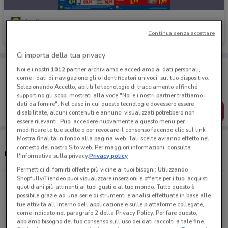
Lidl
Continua senza accettare
Scade mercoledì
4.3 km
Ci importa della tua privacy
Porta DoveConviene sempre con te!
Noi e i nostri
1012
partner archiviamo e accediamo ai dati personali,
Puoi trovare le migliori offerte dei negozi vicino a te,
come i dati di navigazione gli o identificatori univoci, sul tuo dispositivo.
salvarle e creare la tua lista del risparmio, comodamente
Selezionando Accetto, abiliti le tecnologie di tracciamento affinché
dal tuo cellulare.
supportino gli scopi mostrati alla voce "Noi e i nostri partner trattiamo i
dati da fornire". Nel caso in cui queste tecnologie dovessero essere
SCARICA L’APP
disabilitate, alcuni contenuti e annunci visualizzati potrebbero non
essere rilevanti. Puoi accedere nuovamente a questo menu per
modificare le tue scelte o per revocare il consenso facendo clic sul link
Mostra finalità in fondo alla pagina web. Tali scelte avranno effetto nel
contesto del nostro Sito web. Per maggiori informazioni, consulta
Orari Lidl e Indirizzi Supermercati
l'Informativa sulla privacy.
Privacy policy
Permettici di fornirti offerte più vicine ai tuoi bisogni: Utilizzando
Shopfully/Tiendeo puoi visualizzare inserzioni e offerte per i tuoi acquisti
Via Delle Tezze, 1 Carpenedolo
quotidiani più attinenti ai tuoi gusti e al tuo mondo. Tutto questo è
4.3 km
APERTO
possibile grazie ad una serie di strumenti e analisi effettuate in base alle
tue attività all'interno dell'applicazione e sulle piattaforme collegate,
come indicato nel paragrafo 2 della Privacy Policy. Per fare questo,
Via Trieste, 99 Montichiari
abbiamo bisogno del tuo consenso sull'uso dei dati raccolti a tale fine.