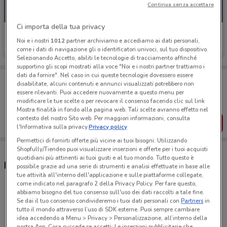
Continua senza accettare
Ci importa della tua privacy
Carpisa
Noi e i nostri
1012
partner archiviamo e accediamo ai dati personali,
come i dati di navigazione gli o identificatori univoci, sul tuo dispositivo.
Scade il 31/08
278 m
Selezionando Accetto, abiliti le tecnologie di tracciamento affinché
supportino gli scopi mostrati alla voce "Noi e i nostri partner trattiamo i
dati da fornire". Nel caso in cui queste tecnologie dovessero essere
Porta DoveConviene sempre con te!
disabilitate, alcuni contenuti e annunci visualizzati potrebbero non
Puoi trovare le migliori offerte dei negozi vicino a te,
essere rilevanti. Puoi accedere nuovamente a questo menu per
salvarle e creare la tua lista del risparmio, comodamente
modificare le tue scelte o per revocare il consenso facendo clic sul link
dal tuo cellulare.
Mostra finalità in fondo alla pagina web. Tali scelte avranno effetto nel
contesto del nostro Sito web. Per maggiori informazioni, consulta
SCARICA L’APP
l'Informativa sulla privacy.
Privacy policy
Permettici di fornirti offerte più vicine ai tuoi bisogni: Utilizzando
Shopfully/Tiendeo puoi visualizzare inserzioni e offerte per i tuoi acquisti
quotidiani più attinenti ai tuoi gusti e al tuo mondo. Tutto questo è
Negozi Carpisa a Castellammare di Stabia
possibile grazie ad una serie di strumenti e analisi effettuate in base alle
tue attività all'interno dell'applicazione e sulle piattaforme collegate,
come indicato nel paragrafo 2 della Privacy Policy. Per fare questo,
abbiamo bisogno del tuo consenso sull'uso dei dati raccolti a tale fine.
Via Catello Fusco, 35/37 Castellammare Di Stabia
Se dai il tuo consenso condivideremo i tuoi dati personali con
Partners
in
278 m
tutto il mondo attraverso l’uso di SDK esterne. Puoi sempre cambiare
idea accedendo a Menu > Privacy > Personalizzazione, all’interno della
nostra App. Cosa succede se accetti: Le inserzioni pubblicitarie che