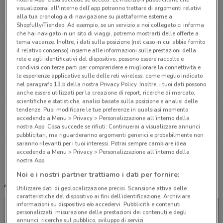
Via Roma, 57 Pompei
visualizzerai all'interno dell’app potranno trattare di argomenti relativi
6.1 km
alla tua cronologia di navigazione su piattaforme esterne a
Shopfully/Tiendeo. Ad esempio, se un servizio a noi collegato ci informa
che hai navigato in un sito di viaggi, potremo mostrarti delle offerte a
Corso Nazionale, 254 Scafati
tema vacanze. Inoltre, i dati sulla posizione (nel caso in cui abbia fornito
il relativo consenso) insieme alle informazioni sulle prestazioni della
6.8 km
rete e agli identificativi del dispositivo, possono essere raccolte e
condivisi con terze parti per comprendere e migliorare la connettività e
le esperienze applicative sulle delle reti wireless, come meglio indicato
Corso Italia, 48 Piano Di Sorrento
nel paragrafo 13.b della nostra Privacy Policy. Inoltre, i tuoi dati possono
9.4 km
anche essere utilizzati per la creazione di report, ricerche di mercato,
scientifiche e statistiche, analisi basate sulla posizione e analisi delle
tendenze. Puoi modificare le tue preferenze in qualsiasi momento
Corso Italia,149 Sorrento
accedendo a Menu > Privacy > Personalizzazione all'interno della
11.9 km
nostra App. Cosa succede se rifiuti: Continuerai a visualizzare annunci
pubblicitari, ma riguarderanno argomenti generici e probabilmente non
saranno rilevanti per i tuoi interessi. Potrai sempre cambiare idea
Tutti i negozi Carpisa
accedendo a Menu > Privacy > Personalizzazione all'interno della
nostra App.
Noi e i nostri partner trattiamo i dati per fornire:
Altri volantini nelle vicinanze
Utilizzare dati di geolocalizzazione precisi. Scansione attiva delle
caratteristiche del dispositivo ai fini dell’identificazione. Archiviare
informazioni su dispositivo e/o accedervi. Pubblicità e contenuti
personalizzati, misurazione delle prestazioni dei contenuti e degli
annunci, ricerche sul pubblico, sviluppo di servizi.