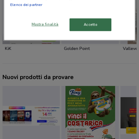
Elenco dei partner
Mostra finalità
Accetto
NUOVO
KiK
Golden Point
Valleve
Nuovi prodotti da provare