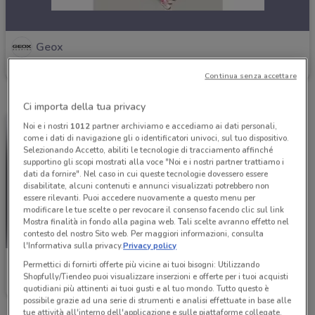
Geox
Scade lunedì
625 m
Continua senza accettare
Ci importa della tua privacy
Noi e i nostri
1012
partner archiviamo e accediamo ai dati personali,
come i dati di navigazione gli o identificatori univoci, sul tuo dispositivo.
Selezionando Accetto, abiliti le tecnologie di tracciamento affinché
supportino gli scopi mostrati alla voce "Noi e i nostri partner trattiamo i
dati da fornire". Nel caso in cui queste tecnologie dovessero essere
disabilitate, alcuni contenuti e annunci visualizzati potrebbero non
essere rilevanti. Puoi accedere nuovamente a questo menu per
modificare le tue scelte o per revocare il consenso facendo clic sul link
Mostra finalità in fondo alla pagina web. Tali scelte avranno effetto nel
contesto del nostro Sito web. Per maggiori informazioni, consulta
l'Informativa sulla privacy.
Privacy policy
Geox
Permettici di fornirti offerte più vicine ai tuoi bisogni: Utilizzando
Shopfully/Tiendeo puoi visualizzare inserzioni e offerte per i tuoi acquisti
Scade il 19/05
625 m
quotidiani più attinenti ai tuoi gusti e al tuo mondo. Tutto questo è
possibile grazie ad una serie di strumenti e analisi effettuate in base alle
tue attività all'interno dell'applicazione e sulle piattaforme collegate,