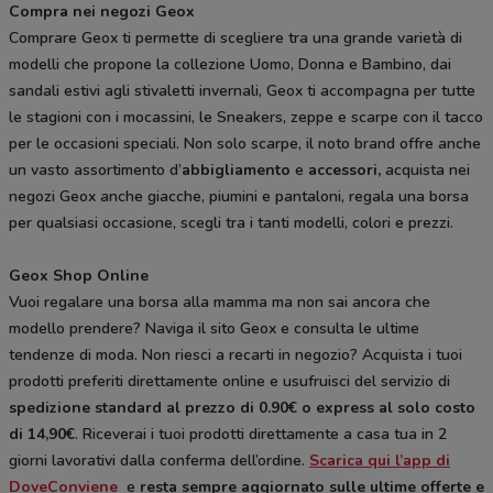
Compra nei negozi Geox
Comprare Geox ti permette di scegliere tra una grande varietà di
modelli che propone la collezione Uomo, Donna e Bambino, dai
sandali estivi agli stivaletti invernali, Geox ti accompagna per tutte
le stagioni con i mocassini, le Sneakers, zeppe e scarpe con il tacco
per le occasioni speciali. Non solo scarpe, il noto brand offre anche
un vasto assortimento d’
abbigliamento
e
accessori,
acquista nei
negozi Geox anche giacche, piumini e pantaloni, regala una borsa
per qualsiasi occasione, scegli tra i tanti modelli, colori e prezzi.
Geox Shop Online
Vuoi regalare una borsa alla mamma ma non sai ancora che
modello prendere? Naviga il sito Geox e consulta le ultime
tendenze di moda. Non riesci a recarti in negozio? Acquista i tuoi
prodotti preferiti direttamente online e usufruisci del servizio di
spedizione standard al prezzo di 0.90€ o express al solo costo
di 14,90
. Riceverai i tuoi prodotti direttamente a casa tua in 2
giorni lavorativi dalla conferma dell’ordine.
Scarica qui l’app di
DoveConviene
e
resta sempre aggiornato sulle ultime offerte e