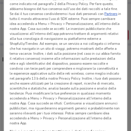
come indicato nel paragrafo 2 della Privacy Policy. Per fare questo,
Porta DoveConviene sempre con te!
abbiamo bisogno del tuo consenso sull'uso dei dati raccolti a tale fine.
Se dai il tuo consenso condivideremo i tuoi dati personali con
Partners
in
Puoi trovare le migliori offerte dei negozi vicino a te,
tutto il mondo attraverso l’uso di SDK esterne. Puoi sempre cambiare
salvarle e creare la tua lista del risparmio, comodamente
idea accedendo a Menu > Privacy > Personalizzazione, all’interno della
dal tuo cellulare.
nostra App. Cosa succede se accetti: Le inserzioni pubblicitarie che
visualizzerai all'interno dell’app potranno trattare di argomenti relativi
SCARICA L’APP
alla tua cronologia di navigazione su piattaforme esterne a
Shopfully/Tiendeo. Ad esempio, se un servizio a noi collegato ci informa
che hai navigato in un sito di viaggi, potremo mostrarti delle offerte a
tema vacanze. Inoltre, i dati sulla posizione (nel caso in cui abbia fornito
Negozi Geox a Castellammare di Stabia
il relativo consenso) insieme alle informazioni sulle prestazioni della
rete e agli identificativi del dispositivo, possono essere raccolte e
condivisi con terze parti per comprendere e migliorare la connettività e
le esperienze applicative sulle delle reti wireless, come meglio indicato
Via Roma, 91 Castellammare Di Stabia
nel paragrafo 13.b della nostra Privacy Policy. Inoltre, i tuoi dati possono
624 m
anche essere utilizzati per la creazione di report, ricerche di mercato,
scientifiche e statistiche, analisi basate sulla posizione e analisi delle
tendenze. Puoi modificare le tue preferenze in qualsiasi momento
Via Campo Di Aviazione Pompei
accedendo a Menu > Privacy > Personalizzazione all'interno della
nostra App. Cosa succede se rifiuti: Continuerai a visualizzare annunci
5.4 km
pubblicitari, ma riguarderanno argomenti generici e probabilmente non
saranno rilevanti per i tuoi interessi. Potrai sempre cambiare idea
accedendo a Menu > Privacy > Personalizzazione all'interno della
Via Roma, 77 Torre Del Greco
nostra App.
14 km