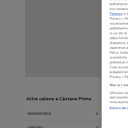
piattaforme 
tuo consenso
Partners
in 
Privacy > Pe
visualizzera
piattaforme 
in un sito d
abbia fornit
dispositivo,
esperienze a
Policy. Inolt
scientifiche
preferenze 
Cosa succede
probabilmen
Privacy > Pe
Hai trovato informazioni mancanti o errate su un
Noi e i no
Utilizzare da
dell’identif
Altre catene a Càstano Primo
misurazione 
Elenco dei 
MEDIAWORLD
EURONIC
UNIEURO
COOP