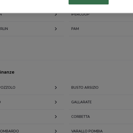
54 m
N
IPERCOOP
Piaz
58 m
RLIN
PAM
PIAZ
59 m
Marz
64 m
cinanze
Piaz
73 m
POZZOLO
BUSTO ARSIZIO
Cors
O
GALLARATE
0.07
CORBETTA
Cors
74 m
LOMBARDO
VARALLO POMBIA