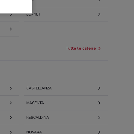
BENNET
za Giuseppe Mazzini, 25 Castano Primo
ZA GIUSEPPE MAZZINI 73 Castano Primo
Tutte le catene
orati Service Piazza Mazzini,54 Castano Primo
za Mazzini, 59 Castano Primo
CASTELLANZA
o S. Rocco, 3
MAGENTA
37715168478309
RESCALDINA
o S. Rocco, 3 Castano Primo
NOVARA