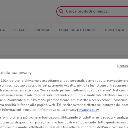
ICA
ESTATE
NOVITÀ
CURA CASA E CORPO
BRICOLAGE
Contin
 della tua privacy
Cerca una catena
i
1014
partner archiviamo e accediamo ai dati personali, come i dati di navigazione g
ri univoci, sul tuo dispositivo. Selezionando Accetto, abiliti le tecnologie di tracciame
li scopi mostrati alla voce "Noi e i nostri partner trattiamo i dati da fornire". Nel caso 
ovessero essere disabilitate, alcuni contenuti e annunci visualizzati potrebbero non ess
re nuovamente a questo menu per modificare le tue scelte o per revocare il consenso
Piaz
tra finalità in fondo alla pagina web. Tali scelte avranno effetto nel contesto del nost
 informazioni, consulta l'Informativa sulla privacy.
Privacy policy
0.03
i fornirti offerte più vicine ai tuoi bisogni: Utilizzando Shopfully/Tiendeo puoi visualizz
i tuoi acquisti quotidiani più attinenti ai tuoi gusti e al tuo mondo. Tutto questo è possi
Piaz
 strumenti e analisi effettuate in base alle tue attività all'interno dell'applicazione e 