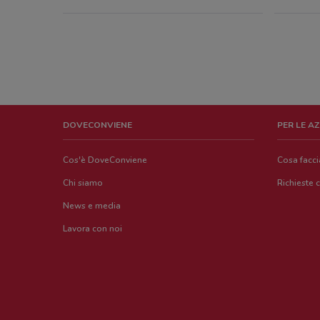
DOVECONVIENE
PER LE A
Cos'è DoveConviene
Cosa facc
Chi siamo
Richieste 
News e media
Lavora con noi