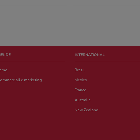
Piaz
0.07
Piaz
79 m
ZIENDE
INTERNATIONAL
Piaz
87 m
iamo
Brazil
commerciali e marketing
Mexico
Piaz
87 m
France
Australia
Via 
New Zealand
89 m
Piaz
90 m