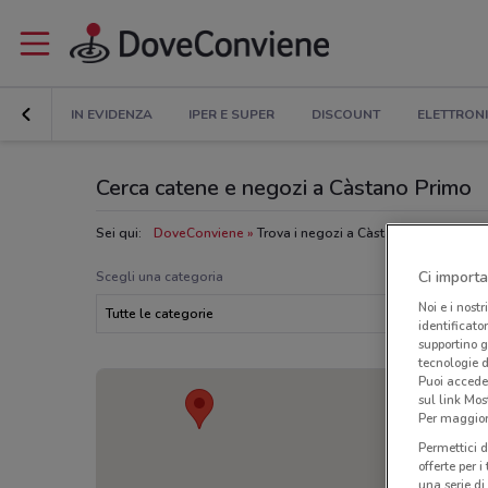
IN EVIDENZA
IPER E SUPER
DISCOUNT
ELETTRON
Cerca catene e negozi a Càstano Primo
Sei qui:
DoveConviene
Trova i negozi a Càstano Primo
Ci importa
Scegli una categoria
Noi e i nostr
Tutte le categorie
identificato
supportino g
tecnologie d
Puoi accede
sul link Mos
Per maggiori
Permettici d
offerte per 
una serie di