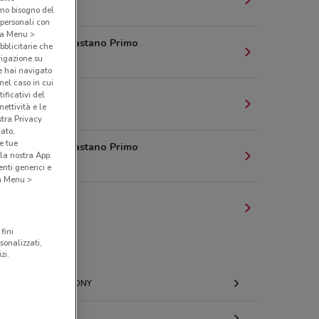
amo bisogno del
 personali con
o a Menu >
za Mazzini, 37 Castano Primo
bblicitarie che
vigazione su
e hai navigato
(nel caso in cui
za Mazzini, 37
ificativi del
ettività e le
86701013627218
stra Privacy
cato,
e tue
za Mazzini, 37 Castano Primo
la nostra App.
nti generici e
 a Menu >
za Mazzini, 37
892164164631126
fini
sonalizzati,
ZA MAZZINI, 37 Castano Primo
zi.
TRONY
za Mazzini 43 Castano Primo
LIDL