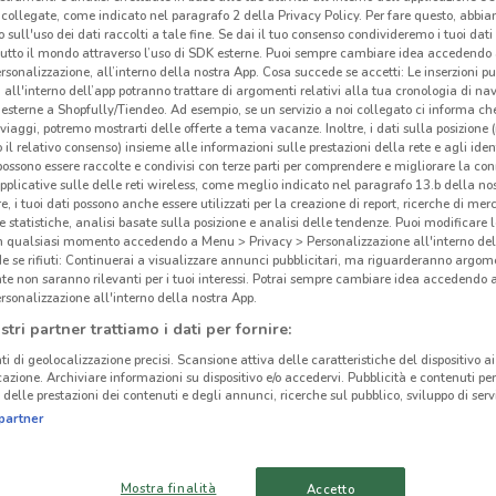
38 m
collegate, come indicato nel paragrafo 2 della Privacy Policy. Per fare questo, abbi
 sull'uso dei dati raccolti a tale fine. Se dai il tuo consenso condivideremo i tuoi dati
tutto il mondo attraverso l’uso di SDK esterne. Puoi sempre cambiare idea accedend
Piaz
rsonalizzazione, all’interno della nostra App. Cosa succede se accetti: Le inserzioni pu
i all'interno dell’app potranno trattare di argomenti relativi alla tua cronologia di na
39 m
esterne a Shopfully/Tiendeo. Ad esempio, se un servizio a noi collegato ci informa ch
i viaggi, potremo mostrarti delle offerte a tema vacanze. Inoltre, i dati sulla posizione 
Piaz
o il relativo consenso) insieme alle informazioni sulle prestazioni della rete e agli ident
 possono essere raccolte e condivisi con terze parti per comprendere e migliorare la conn
0.03
pplicative sulle delle reti wireless, come meglio indicato nel paragrafo 13.b della no
re, i tuoi dati possono anche essere utilizzati per la creazione di report, ricerche di mer
 e statistiche, analisi basate sulla posizione e analisi delle tendenze. Puoi modificare l
Piaz
in qualsiasi momento accedendo a Menu > Privacy > Personalizzazione all'interno del
39 m
 se rifiuti: Continuerai a visualizzare annunci pubblicitari, ma riguarderanno argome
te non saranno rilevanti per i tuoi interessi. Potrai sempre cambiare idea accedendo
rsonalizzazione all'interno della nostra App.
Piaz
 negozio?
stri partner trattiamo i dati per fornire:
0.03
ti di geolocalizzazione precisi. Scansione attiva delle caratteristiche del dispositivo ai 
icazione. Archiviare informazioni su dispositivo e/o accedervi. Pubblicità e contenuti per
PIAZ
delle prestazioni dei contenuti e degli annunci, ricerche sul pubblico, sviluppo di servi
41 m
partner
S
CARREFOUR IPERMERCATI
Piaz
Mostra finalità
Accetto
CONAD