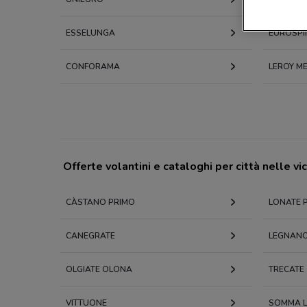
ESSELUNGA
EUROSPI
CONFORAMA
LEROY ME
Offerte volantini e cataloghi per città nelle vi
CÀSTANO PRIMO
LONATE 
CANEGRATE
LEGNAN
OLGIATE OLONA
TRECATE
VITTUONE
SOMMA 