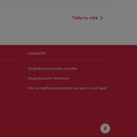
za Giuseppe Mazzini, 76
Tutte le città
402528410559643
za Mazzini 84 Castano Primo
CONTATTI
za Mazzini, 20 Castano Primo
Segnalazione punto vendita
Segnalazione Volantino
za Mazzini, 76 Castano Primo
Hai un malfunzionamento sul web o sull'app?
Gesu', 2 Castano Primo
za Mazzini, 20 Castano Primo