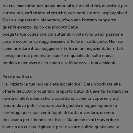
tra cui,
macchine per pasta manuale
, forni elettrici, macchine per
sottovuoto,
caffettiere elettriche
, caminetti elettrici, aspirapolveri
Dixon e impastatrici planetarie, sfoggiano
l’ottimo rapporto
qualità-prezzo
, tipico dei prodotti Satur.
Scegli la tua collezione consultando il volantino Satur passione
casa e scopri le vantaggiosissime offerte e i sottocosto. Non sai
come arredare il tuo soggiorno? Entra in un negozio Satur e fatti
consigliare dal personale esperto e qualificato sulle nuove
tendenze per vivere con gusto e raffinatezza i tuoi ambienti.
Passione linea
Hai iniziato la tua nuova dieta ipocalorica? Dai un’occhiata alle
offerte dell'ultimo volantino proposto Satur di Caserta, fantastiche
novità di elettrodomestici ti aspettano, come la
vaporiera a 3
ripiani
dove poter cucinare piatti gustosi e leggeri oppure la
centrifuga per i tuoi centrifugati di frutta o verdura, un vero
toccasana per il benessere fisico. Ma anche mini
tritaverdure
,
bilancia da cucina digitale e per le vostre pulizie quotidiane la