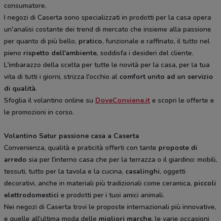
consumatore.
I negozi di Caserta sono specializzati in prodotti per la casa opera
un'analisi costante dei trend di mercato che insieme alla passione
per quanto di più bello,
pratico
, funzionale e raffinato, il tutto nel
pieno
rispetto dell'ambiente
, soddisfa i desideri del cliente.
L'imbarazzo della scelta per tutte le novità per la casa, per la tua
vita di tutti i giorni, strizza l'occhio al
comfort unito ad un servizio
di qualità
.
Sfoglia il volantino online su
DoveConviene.it
e scopri le offerte e
le promozioni in corso.
Volantino Satur passione casa a Caserta
Convenienza, qualità e praticità offerti con tante
proposte di
arredo
sia per l'interno casa che per la terrazza o il giardino: mobili,
tessuti, tutto per la tavola e la cucina,
casalinghi
, oggetti
decorativi, anche in materiali più tradizionali come ceramica,
piccoli
elettrodomestici
e prodotti per i tuoi amici animali.
Nei negozi di Caserta trovi le proposte internazionali più innovative,
e quelle all’ultima moda delle
migliori marche
, le varie occasioni