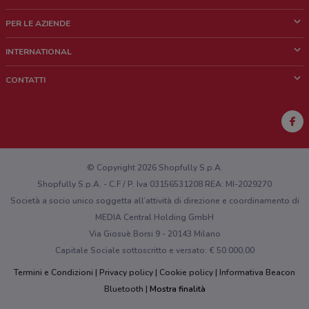
Cos'è DoveConviene
PER LE AZIENDE
Chi siamo
Cosa facciamo
INTERNATIONAL
News e media
Richieste commerciali e marketing
Brazil
CONTATTI
Lavora con noi
Mexico
Segnalazione punto vendita
France
Segnalazione Volantino
Australia
Hai un malfunzionamento sul web o sull'app?
New Zealand
© Copyright 2026 Shopfully S.p.A.
Shopfully S.p.A. - C.F / P. Iva 03156531208 REA: MI-2029270
Società a socio unico soggetta all’attività di direzione e coordinamento di
MEDIA Central Holding GmbH
Via Giosuè Borsi 9 - 20143 Milano
Capitale Sociale sottoscritto e versato: € 50.000,00
Termini e Condizioni
Privacy policy
Cookie policy
Informativa Beacon
Bluetooth
Mostra finalità