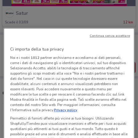
Satur
Scade il 03/09
12 km
Continua senza accettare
Porta DoveConviene sempre con te!
Puoi trovare le migliori offerte dei negozi vicino a te,
Ci importa della tua privacy
salvarle e creare la tua lista del risparmio, comodamente
dal tuo cellulare.
Noi e i nostri
1012
partner archiviamo e accediamo ai dati personali,
come i dati di navigazione gli o identificatori univoci, sul tuo dispositivo.
SCARICA L’APP
Selezionando Accetto, abiliti le tecnologie di tracciamento affinché
supportino gli scopi mostrati alla voce "Noi e i nostri partner trattiamo i
dati da fornire". Nel caso in cui queste tecnologie dovessero essere
disabilitate, alcuni contenuti e annunci visualizzati potrebbero non
essere rilevanti. Puoi accedere nuovamente a questo menu per
Orari e Negozi Satur
modificare le tue scelte o per revocare il consenso facendo clic sul link
Mostra finalità in fondo alla pagina web. Tali scelte avranno effetto nel
contesto del nostro Sito web. Per maggiori informazioni, consulta
l'Informativa sulla privacy.
Privacy policy
Strada Statale 7 bis Teverola
12.8 km
Permettici di fornirti offerte più vicine ai tuoi bisogni: Utilizzando
Shopfully/Tiendeo puoi visualizzare inserzioni e offerte per i tuoi acquisti
quotidiani più attinenti ai tuoi gusti e al tuo mondo. Tutto questo è
S.S. 7 Bis 64 Nola
possibile grazie ad una serie di strumenti e analisi effettuate in base alle