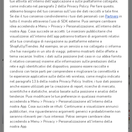
tue attività all'interno dell'applicazione e sulle piattaforme collegate,
22.1 km
come indicato nel paragrafo 2 della Privacy Policy. Per fare questo,
abbiamo bisogno del tuo consenso sull'uso dei dati raccolti a tale fine.
Se dai il tuo consenso condivideremo i tuoi dati personali con
Partners
in
S.S. 7 Bis Km.51,5 66 Nola
tutto il mondo attraverso l’uso di SDK esterne. Puoi sempre cambiare
22.2 km
idea accedendo a Menu > Privacy > Personalizzazione, all’interno della
nostra App. Cosa succede se accetti: Le inserzioni pubblicitarie che
visualizzerai all'interno dell’app potranno trattare di argomenti relativi
Tutti i negozi Satur
alla tua cronologia di navigazione su piattaforme esterne a
Shopfully/Tiendeo. Ad esempio, se un servizio a noi collegato ci informa
che hai navigato in un sito di viaggi, potremo mostrarti delle offerte a
tema vacanze. Inoltre, i dati sulla posizione (nel caso in cui abbia fornito
Altri volantini nelle vicinanze
il relativo consenso) insieme alle informazioni sulle prestazioni della
rete e agli identificativi del dispositivo, possono essere raccolte e
condivisi con terze parti per comprendere e migliorare la connettività e
le esperienze applicative sulle delle reti wireless, come meglio indicato
nel paragrafo 13.b della nostra Privacy Policy. Inoltre, i tuoi dati possono
anche essere utilizzati per la creazione di report, ricerche di mercato,
scientifiche e statistiche, analisi basate sulla posizione e analisi delle
tendenze. Puoi modificare le tue preferenze in qualsiasi momento
accedendo a Menu > Privacy > Personalizzazione all'interno della
nostra App. Cosa succede se rifiuti: Continuerai a visualizzare annunci
pubblicitari, ma riguarderanno argomenti generici e probabilmente non
saranno rilevanti per i tuoi interessi. Potrai sempre cambiare idea
NUOVO
accedendo a Menu > Privacy > Personalizzazione all'interno della
nostra App.
JYSK
Hervit
Dotolo M