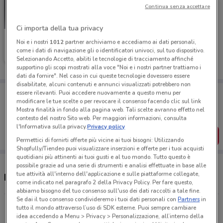
Continua senza accettare
Ci importa della tua privacy
Flying Tiger
Noi e i nostri
1012
partner archiviamo e accediamo ai dati personali,
come i dati di navigazione gli o identificatori univoci, sul tuo dispositivo.
Scade il 19/05
8 km
Selezionando Accetto, abiliti le tecnologie di tracciamento affinché
supportino gli scopi mostrati alla voce "Noi e i nostri partner trattiamo i
dati da fornire". Nel caso in cui queste tecnologie dovessero essere
disabilitate, alcuni contenuti e annunci visualizzati potrebbero non
Porta DoveConviene sempre con te!
essere rilevanti. Puoi accedere nuovamente a questo menu per
Puoi trovare le migliori offerte dei negozi vicino a te,
modificare le tue scelte o per revocare il consenso facendo clic sul link
salvarle e creare la tua lista del risparmio, comodamente
Mostra finalità in fondo alla pagina web. Tali scelte avranno effetto nel
dal tuo cellulare.
contesto del nostro Sito web. Per maggiori informazioni, consulta
l'Informativa sulla privacy.
Privacy policy
SCARICA L’APP
Permettici di fornirti offerte più vicine ai tuoi bisogni: Utilizzando
Shopfully/Tiendeo puoi visualizzare inserzioni e offerte per i tuoi acquisti
quotidiani più attinenti ai tuoi gusti e al tuo mondo. Tutto questo è
possibile grazie ad una serie di strumenti e analisi effettuate in base alle
tue attività all'interno dell'applicazione e sulle piattaforme collegate,
Negozi Flying Tiger a Caserta
come indicato nel paragrafo 2 della Privacy Policy. Per fare questo,
abbiamo bisogno del tuo consenso sull'uso dei dati raccolti a tale fine.
Se dai il tuo consenso condivideremo i tuoi dati personali con
Partners
in
S.S. 87 Marcianise
tutto il mondo attraverso l’uso di SDK esterne. Puoi sempre cambiare
idea accedendo a Menu > Privacy > Personalizzazione, all’interno della
8 km
APERTO