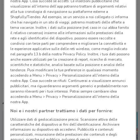
nostra App. Cosa succede se accetti: Le inserzioni pubblicitarie che
visualizzerai all'interno dell’app potranno trattare di argomenti relativi
alla tua cronologia di navigazione su piattaforme esterne a
Piazza Garibaldi, 1 Napoli
Shopfully/Tiendeo. Ad esempio, se un servizio a noi collegato ci informa
25.3 km
APERTO
che hai navigato in un sito di viaggi, potremo mostrarti delle offerte a
tema vacanze. Inoltre, i dati sulla posizione (nel caso in cui abbia fornito
il relativo consenso) insieme alle informazioni sulle prestazioni della
Piazza Garibaldi 1 Napoli
rete e agli identificativi del dispositivo, possono essere raccolte e
25.6 km
condivisi con terze parti per comprendere e migliorare la connettività e
le esperienze applicative sulle delle reti wireless, come meglio indicato
nel paragrafo 13.b della nostra Privacy Policy. Inoltre, i tuoi dati possono
Via Masullo 76 Napoli
anche essere utilizzati per la creazione di report, ricerche di mercato,
scientifiche e statistiche, analisi basate sulla posizione e analisi delle
26.3 km
tendenze. Puoi modificare le tue preferenze in qualsiasi momento
accedendo a Menu > Privacy > Personalizzazione all'interno della
Tutti i negozi Flying Tiger
nostra App. Cosa succede se rifiuti: Continuerai a visualizzare annunci
pubblicitari, ma riguarderanno argomenti generici e probabilmente non
saranno rilevanti per i tuoi interessi. Potrai sempre cambiare idea
accedendo a Menu > Privacy > Personalizzazione all'interno della
Altri volantini nelle vicinanze
nostra App.
Noi e i nostri partner trattiamo i dati per fornire:
Utilizzare dati di geolocalizzazione precisi. Scansione attiva delle
caratteristiche del dispositivo ai fini dell’identificazione. Archiviare
informazioni su dispositivo e/o accedervi. Pubblicità e contenuti
personalizzati, misurazione delle prestazioni dei contenuti e degli
annunci, ricerche sul pubblico, sviluppo di servizi.