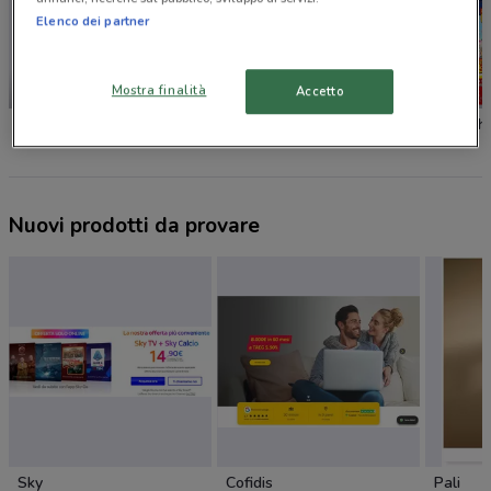
Elenco dei partner
NUOVO
-4 GIORNI
Mostra finalità
Accetto
Magazzini del Risparmio
Magazzini del Risparmio
Vapash
Nuovi prodotti da provare
Sky
Cofidis
Pali