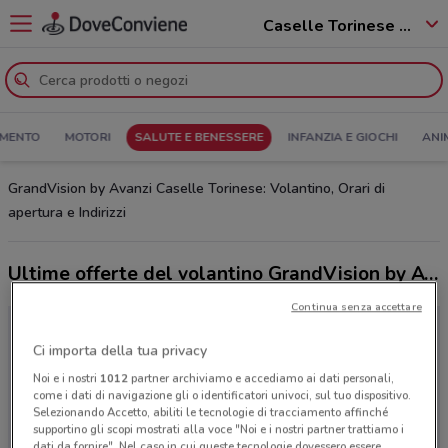
Caselle Torinese - 10072
MENTO
MOTORI
SALUTE E BENESSERE
INFANZIA E GIOCHI
ANI
GrandVision by Avanzi Caselle Torinese: Volantino, Orari di
apertura e Indirizzi
Ultime offerte del volantino GrandVision by Avanzi
Continua senza accettare
Ci importa della tua privacy
Noi e i nostri
1012
partner archiviamo e accediamo ai dati personali,
come i dati di navigazione gli o identificatori univoci, sul tuo dispositivo.
Selezionando Accetto, abiliti le tecnologie di tracciamento affinché
supportino gli scopi mostrati alla voce "Noi e i nostri partner trattiamo i
dati da fornire". Nel caso in cui queste tecnologie dovessero essere