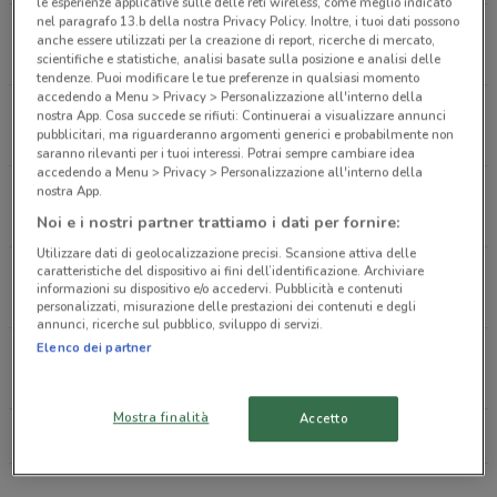
le esperienze applicative sulle delle reti wireless, come meglio indicato
nel paragrafo 13.b della nostra Privacy Policy. Inoltre, i tuoi dati possono
Via Lanzo, 42 Ciriè
anche essere utilizzati per la creazione di report, ricerche di mercato,
7.7 km
APERTO
scientifiche e statistiche, analisi basate sulla posizione e analisi delle
tendenze. Puoi modificare le tue preferenze in qualsiasi momento
accedendo a Menu > Privacy > Personalizzazione all'interno della
Via Chiesa Della Salute, 15 Bis Torino
nostra App. Cosa succede se rifiuti: Continuerai a visualizzare annunci
pubblicitari, ma riguarderanno argomenti generici e probabilmente non
9.4 km
APERTO
saranno rilevanti per i tuoi interessi. Potrai sempre cambiare idea
accedendo a Menu > Privacy > Personalizzazione all'interno della
nostra App.
Corso Giulio Cesare, 101/A Torino
10.1 km
APERTO
Noi e i nostri partner trattiamo i dati per fornire:
Utilizzare dati di geolocalizzazione precisi. Scansione attiva delle
caratteristiche del dispositivo ai fini dell’identificazione. Archiviare
Corso Francia, 387 Bis C Torino
informazioni su dispositivo e/o accedervi. Pubblicità e contenuti
11.8 km
APERTO
personalizzati, misurazione delle prestazioni dei contenuti e degli
annunci, ricerche sul pubblico, sviluppo di servizi.
Elenco dei partner
Via Garibaldi, 10 Torino
11.8 km
APERTO
Mostra finalità
Accetto
Tutti i negozi GrandVision by Avanzi