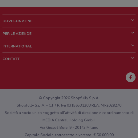
DOVECONVIENE
Cos'è DoveConviene
PER LE AZIENDE
Chi siamo
Cosa facciamo
INTERNATIONAL
News e media
Richieste commerciali e marketing
Brazil
CONTATTI
Lavora con noi
Mexico
Segnalazione punto vendita
France
Segnalazione Volantino
Australia
Hai un malfunzionamento sul web o sull'app?
New Zealand
© Copyright 2026 Shopfully S.p.A.
Shopfully S.p.A. - C.F / P. Iva 03156531208 REA: MI-2029270
Società a socio unico soggetta all’attività di direzione e coordinamento di
MEDIA Central Holding GmbH
Via Giosuè Borsi 9 - 20143 Milano
Capitale Sociale sottoscritto e versato: € 50.000,00