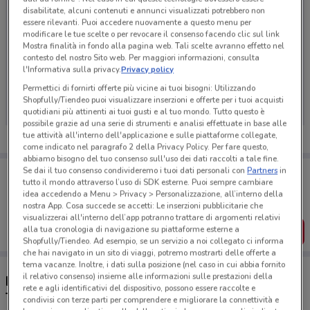
disabilitate, alcuni contenuti e annunci visualizzati potrebbero non
essere rilevanti. Puoi accedere nuovamente a questo menu per
modificare le tue scelte o per revocare il consenso facendo clic sul link
Mostra finalità in fondo alla pagina web. Tali scelte avranno effetto nel
contesto del nostro Sito web. Per maggiori informazioni, consulta
l'Informativa sulla privacy.
Privacy policy
Ci dispiace, al momento non abbiamo pubblicato
volantini nella tua zona. Riprova più tardi.
Permettici di fornirti offerte più vicine ai tuoi bisogni: Utilizzando
Shopfully/Tiendeo puoi visualizzare inserzioni e offerte per i tuoi acquisti
quotidiani più attinenti ai tuoi gusti e al tuo mondo. Tutto questo è
possibile grazie ad una serie di strumenti e analisi effettuate in base alle
tue attività all'interno dell'applicazione e sulle piattaforme collegate,
come indicato nel paragrafo 2 della Privacy Policy. Per fare questo,
abbiamo bisogno del tuo consenso sull'uso dei dati raccolti a tale fine.
Porta DoveConviene sempre con te!
Se dai il tuo consenso condivideremo i tuoi dati personali con
Partners
in
tutto il mondo attraverso l’uso di SDK esterne. Puoi sempre cambiare
Puoi trovare le migliori offerte dei negozi vicino a te,
idea accedendo a Menu > Privacy > Personalizzazione, all’interno della
salvarle e creare la tua lista del risparmio, comodamente
nostra App. Cosa succede se accetti: Le inserzioni pubblicitarie che
dal tuo cellulare.
visualizzerai all'interno dell’app potranno trattare di argomenti relativi
alla tua cronologia di navigazione su piattaforme esterne a
SCARICA L’APP
Shopfully/Tiendeo. Ad esempio, se un servizio a noi collegato ci informa
che hai navigato in un sito di viaggi, potremo mostrarti delle offerte a
tema vacanze. Inoltre, i dati sulla posizione (nel caso in cui abbia fornito
il relativo consenso) insieme alle informazioni sulle prestazioni della
Negozi GrandVision by Avanzi a Caselle
rete e agli identificativi del dispositivo, possono essere raccolte e
Torinese
condivisi con terze parti per comprendere e migliorare la connettività e