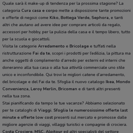
Quale sarà il make-up di tendenza per la prossima stagione? La
categoria
Cura casa e corpo
mette a disposizione tante promozioni
e offerte di negozi come
Kiko, Bottega Verde, Sephora,
e tanti
altri che aiutano ad avere idee
per comprare articoli da regalo,
accessori per hobby, per la pulizia della casa e il tempo libero, tutto
per la scuola e giocattoli.
Visita le categorie
Arredamento
e
Bricolage
e tuffati nella
ristrutturazione
Fai da te
, scopri i prodotti per l’edilizia, la pittura ma
anche oggetti di complemento d’arredo per esterni ed interni che
doneranno alla tua casa o alla tua attività commerciale uno stile
unico e inconfondibile. Qui trovi le migliori catene d’arredamento,
del bricolage e del Fai da te. Sfoglia il nuovo catalogo
Ikea
,
Mondo
Convenienza, Leroy Merlin, Bricoman
e di tanti altri presenti
nella tua zona.
Stai pianificando da tempo le tue vacanze? Abbiamo selezionato
per te cataloghi di
Viaggi
.
Sfoglia le numerosissime offerte last
minute e offerte low cost
presenti sul mercato e promosse dalle
migliore agenzie di viaggi, villaggi turistici e compagnie di crociera.
Costa Crociere, MSC, Alpitour
ed altri specialisti del settore