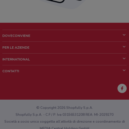
DOVECONVIENE
Cos'è DoveConviene
PER LE AZIENDE
Chi siamo
Cosa facciamo
INTERNATIONAL
News e media
Richieste commerciali e marketing
Brazil
CONTATTI
Lavora con noi
Mexico
Segnalazione punto vendita
France
Segnalazione Volantino
Australia
Hai un malfunzionamento sul web o sull'app?
New Zealand
© Copyright 2026 Shopfully S.p.A.
Shopfully S.p.A. - C.F / P. Iva 03156531208 REA: MI-2029270
Società a socio unico soggetta all’attività di direzione e coordinamento di
MEDIA Central Holding GmbH