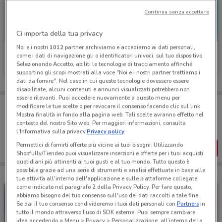
Continua senza accettare
Ci importa della tua privacy
Noi e i nostri
1012
partner archiviamo e accediamo ai dati personali,
Linkem
Iliad
come i dati di navigazione gli o identificatori univoci, sul tuo dispositivo.
Selezionando Accetto, abiliti le tecnologie di tracciamento affinché
Scade il 31/08
411 m
Scade il 10/09
434 m
supportino gli scopi mostrati alla voce "Noi e i nostri partner trattiamo i
dati da fornire". Nel caso in cui queste tecnologie dovessero essere
disabilitate, alcuni contenuti e annunci visualizzati potrebbero non
essere rilevanti. Puoi accedere nuovamente a questo menu per
Porta DoveConviene sempre con te!
modificare le tue scelte o per revocare il consenso facendo clic sul link
Puoi trovare le migliori offerte dei negozi vicino a te,
Mostra finalità in fondo alla pagina web. Tali scelte avranno effetto nel
salvarle e creare la tua lista del risparmio, comodamente
contesto del nostro Sito web. Per maggiori informazioni, consulta
dal tuo cellulare.
l'Informativa sulla privacy.
Privacy policy
Permettici di fornirti offerte più vicine ai tuoi bisogni: Utilizzando
SCARICA L’APP
Shopfully/Tiendeo puoi visualizzare inserzioni e offerte per i tuoi acquisti
quotidiani più attinenti ai tuoi gusti e al tuo mondo. Tutto questo è
possibile grazie ad una serie di strumenti e analisi effettuate in base alle
tue attività all'interno dell'applicazione e sulle piattaforme collegate,
come indicato nel paragrafo 2 della Privacy Policy. Per fare questo,
abbiamo bisogno del tuo consenso sull'uso dei dati raccolti a tale fine.
Se dai il tuo consenso condivideremo i tuoi dati personali con
Partners
in
tutto il mondo attraverso l’uso di SDK esterne. Puoi sempre cambiare
idea accedendo a Menu > Privacy > Personalizzazione, all’interno della