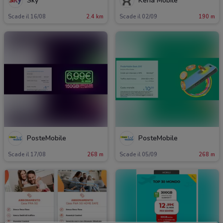
Sky
Kena Mobile
Scade il 16/08
2.4 km
Scade il 02/09
190 m
PosteMobile
PosteMobile
Scade il 17/08
268 m
Scade il 05/09
268 m