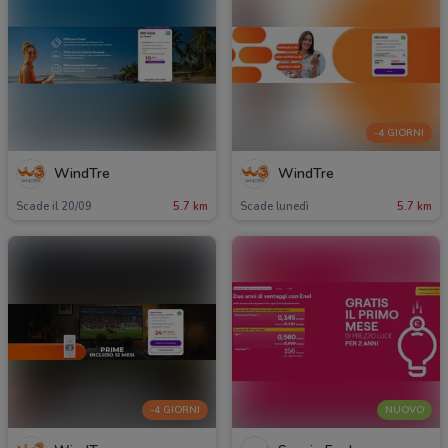
-4 GIORNI
WindTre
WindTre
Scade il 20/09
5.7 km
Scade lunedì
5.7 km
-4 GIORNI
NUOVO