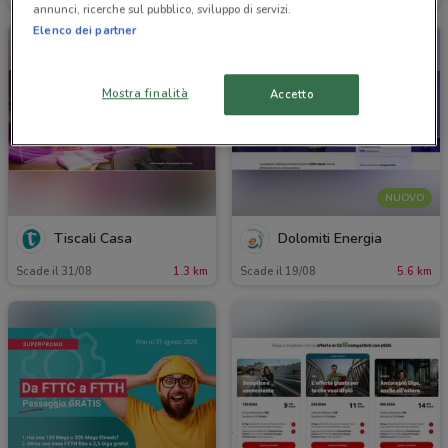
annunci, ricerche sul pubblico, sviluppo di servizi.
Elenco dei partner
Mostra finalità
Accetto
NUOVO
Tiscali Casa
Dolomiti Energia
Scade il 31/08
1.3 km
Scade il 19/08
5.6 km