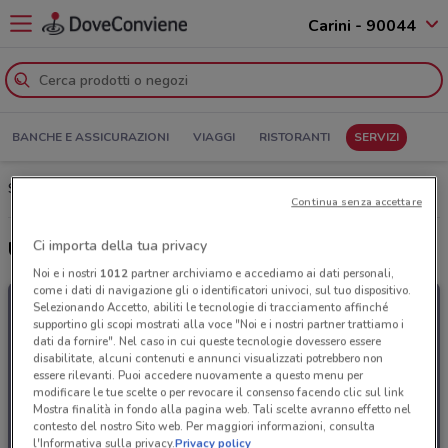
Carini - 90044
BANCHE E ASSICURAZIONI
VIAGGI
RISTORANTI
SERVIZI
Spazio Enel Carini: Volantino, Orari di apertura e Indirizzi
Continua senza accettare
Ci importa della tua privacy
Ultime offerte del volantino Spazio Enel
Noi e i nostri
1012
partner archiviamo e accediamo ai dati personali,
come i dati di navigazione gli o identificatori univoci, sul tuo dispositivo.
Selezionando Accetto, abiliti le tecnologie di tracciamento affinché
supportino gli scopi mostrati alla voce "Noi e i nostri partner trattiamo i
dati da fornire". Nel caso in cui queste tecnologie dovessero essere
disabilitate, alcuni contenuti e annunci visualizzati potrebbero non
essere rilevanti. Puoi accedere nuovamente a questo menu per
modificare le tue scelte o per revocare il consenso facendo clic sul link
Mostra finalità in fondo alla pagina web. Tali scelte avranno effetto nel
contesto del nostro Sito web. Per maggiori informazioni, consulta
l'Informativa sulla privacy.
Privacy policy