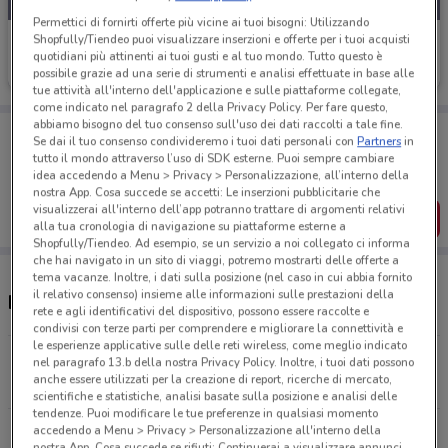
Permettici di fornirti offerte più vicine ai tuoi bisogni: Utilizzando
Shopfully/Tiendeo puoi visualizzare inserzioni e offerte per i tuoi acquisti
Spazio Enel
quotidiani più attinenti ai tuoi gusti e al tuo mondo. Tutto questo è
Scade il 15/09
14.8 km
possibile grazie ad una serie di strumenti e analisi effettuate in base alle
tue attività all'interno dell'applicazione e sulle piattaforme collegate,
come indicato nel paragrafo 2 della Privacy Policy. Per fare questo,
abbiamo bisogno del tuo consenso sull'uso dei dati raccolti a tale fine.
Porta DoveConviene sempre con te!
Se dai il tuo consenso condivideremo i tuoi dati personali con
Partners
in
Puoi trovare le migliori offerte dei negozi vicino a te,
tutto il mondo attraverso l’uso di SDK esterne. Puoi sempre cambiare
salvarle e creare la tua lista del risparmio, comodamente
idea accedendo a Menu > Privacy > Personalizzazione, all’interno della
dal tuo cellulare.
nostra App. Cosa succede se accetti: Le inserzioni pubblicitarie che
visualizzerai all'interno dell’app potranno trattare di argomenti relativi
SCARICA L’APP
alla tua cronologia di navigazione su piattaforme esterne a
Shopfully/Tiendeo. Ad esempio, se un servizio a noi collegato ci informa
che hai navigato in un sito di viaggi, potremo mostrarti delle offerte a
tema vacanze. Inoltre, i dati sulla posizione (nel caso in cui abbia fornito
il relativo consenso) insieme alle informazioni sulle prestazioni della
Negozi Spazio Enel a Carini
rete e agli identificativi del dispositivo, possono essere raccolte e
condivisi con terze parti per comprendere e migliorare la connettività e
le esperienze applicative sulle delle reti wireless, come meglio indicato
Via Marchese Di Villabianca, 121 Palermo
nel paragrafo 13.b della nostra Privacy Policy. Inoltre, i tuoi dati possono
anche essere utilizzati per la creazione di report, ricerche di mercato,
14.8 km
scientifiche e statistiche, analisi basate sulla posizione e analisi delle
tendenze. Puoi modificare le tue preferenze in qualsiasi momento
accedendo a Menu > Privacy > Personalizzazione all'interno della
Tutti i negozi Spazio Enel
nostra App. Cosa succede se rifiuti: Continuerai a visualizzare annunci