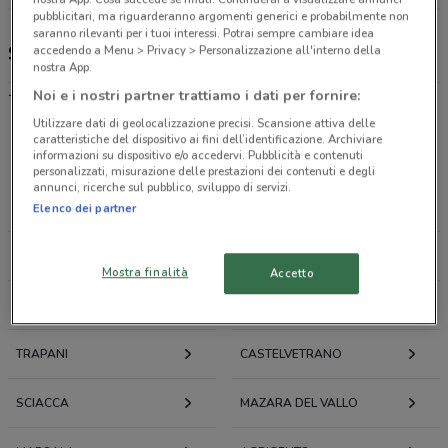
pubblicitari, ma riguarderanno argomenti generici e probabilmente non
saranno rilevanti per i tuoi interessi. Potrai sempre cambiare idea
Spazio Enel, offerte e negozi
accedendo a Menu > Privacy > Personalizzazione all'interno della
nostra App.
-
Noi e i nostri partner trattiamo i dati per fornire:
Utilizzare dati di geolocalizzazione precisi. Scansione attiva delle
caratteristiche del dispositivo ai fini dell’identificazione. Archiviare
Offerte volantini e cataloghi per città nelle vicinanze
informazioni su dispositivo e/o accedervi. Pubblicità e contenuti
personalizzati, misurazione delle prestazioni dei contenuti e degli
annunci, ricerche sul pubblico, sviluppo di servizi.
CARINI
PARTINICO
Elenco dei partner
PALERMO
ALCAMO
Mostra finalità
Accetto
BAGHERIA
TERMINI IMERESE
TRAPANI
CASTELVETRANO
SCIACCA
MAZARA DEL VALLO