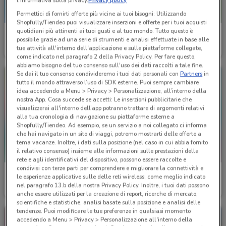
l'Informativa sulla privacy.
Privacy policy
Permettici di fornirti offerte più vicine ai tuoi bisogni: Utilizzando
Shopfully/Tiendeo puoi visualizzare inserzioni e offerte per i tuoi acquisti
quotidiani più attinenti ai tuoi gusti e al tuo mondo. Tutto questo è
Eden Viaggi
Eden Viaggi
possibile grazie ad una serie di strumenti e analisi effettuate in base alle
tue attività all'interno dell'applicazione e sulle piattaforme collegate,
Scade il 30/04
4.9 km
Scade il 30/04
4.9 km
come indicato nel paragrafo 2 della Privacy Policy. Per fare questo,
abbiamo bisogno del tuo consenso sull'uso dei dati raccolti a tale fine.
Se dai il tuo consenso condivideremo i tuoi dati personali con
Partners
in
tutto il mondo attraverso l’uso di SDK esterne. Puoi sempre cambiare
idea accedendo a Menu > Privacy > Personalizzazione, all’interno della
nostra App. Cosa succede se accetti: Le inserzioni pubblicitarie che
visualizzerai all'interno dell’app potranno trattare di argomenti relativi
alla tua cronologia di navigazione su piattaforme esterne a
Shopfully/Tiendeo. Ad esempio, se un servizio a noi collegato ci informa
che hai navigato in un sito di viaggi, potremo mostrarti delle offerte a
tema vacanze. Inoltre, i dati sulla posizione (nel caso in cui abbia fornito
il relativo consenso) insieme alle informazioni sulle prestazioni della
rete e agli identificativi del dispositivo, possono essere raccolte e
condivisi con terze parti per comprendere e migliorare la connettività e
Eden Viaggi
Eden Viaggi
le esperienze applicative sulle delle reti wireless, come meglio indicato
nel paragrafo 13.b della nostra Privacy Policy. Inoltre, i tuoi dati possono
Scade il 31/10
4.9 km
Scade il 30/04
4.9 km
anche essere utilizzati per la creazione di report, ricerche di mercato,
scientifiche e statistiche, analisi basate sulla posizione e analisi delle
tendenze. Puoi modificare le tue preferenze in qualsiasi momento
accedendo a Menu > Privacy > Personalizzazione all'interno della