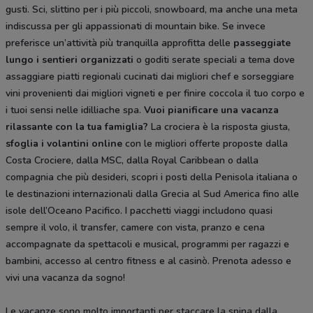
gusti. Sci, slittino per i più piccoli, snowboard, ma anche una meta
indiscussa per gli appassionati di mountain bike. Se invece
preferisce un’attività più tranquilla approfitta delle
passeggiate
lungo i sentieri organizzati
o goditi serate speciali a tema dove
assaggiare piatti regionali cucinati dai migliori chef e sorseggiare
vini provenienti dai migliori vigneti e per finire coccola il tuo corpo e
i tuoi sensi nelle idilliache spa.
Vuoi pianificare una vacanza
rilassante con la tua famiglia?
La crociera è la risposta giusta,
sfoglia i volantini online
con le migliori offerte proposte dalla
Costa Crociere, dalla MSC, dalla Royal Caribbean o dalla
compagnia che più desideri, scopri i posti della Penisola italiana o
le destinazioni internazionali dalla Grecia al Sud America fino alle
isole dell’Oceano Pacifico. I pacchetti viaggi includono quasi
sempre il volo, il transfer, camere con vista, pranzo e cena
accompagnate da spettacoli e musical, programmi per ragazzi e
bambini, accesso al centro fitness e al casinò. Prenota adesso e
vivi una vacanza da sogno!
Le vacanze sono molto importanti per staccare la spina dalla