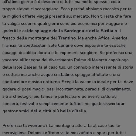
all’ultimo giorno è il desiderio di tutti, ma molto spesso i costi
troppo elevati ci scoraggiano. Ecco perché abbiamo raccolto per te
le migliori offerte viaggi presenti sul mercato. Non ti resta che fare
la valigia scoprire quali giorni sono più economici per viaggiare e
goderti le
calde spiagge della Sardegna e della Sicilia o il
fresco delle montagne del Trentino
. Ma anche Africa, America,
Francia, le spettacolari Isole Canarie dove esplorare le esotiche
spiagge di sabbia dorata e le imponenti scogliere. Se preferisci una
vacanza all’insegna del divertimento Palma di Maiorca capoluogo
delle Isole Baleari fa al caso tuo, un connubio interessante di storia
e cultura ma anche acque cristalline, spiagge affollate e una
spettacolare movida notturna. Scegli la vacanza ideale per te, dove
godere di posti magici, oasi incontaminate, paradisi di divertimento,
siti archeologici più famosi e partecipare ad eventi culturali,
concerti, festival o semplicemente tuffarsi nei gustosissimi
tour
gastronomici delle città più belle d’Italia.
Preferisci l’avventura?
La montagna allora fa al caso tuo, le
meravigliose Dolomiti offrono viste mozzafiato e sport per tutti i