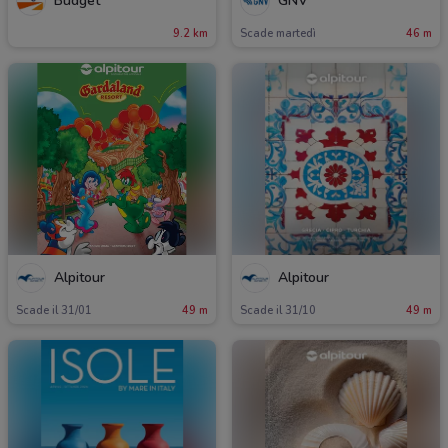
Budget
GNV
9.2 km
Scade martedì
46 m
Alpitour
Alpitour
Scade il 31/01
49 m
Scade il 31/10
49 m