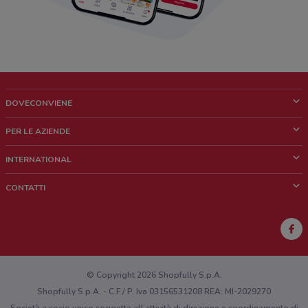
DOVECONVIENE
Cos'è DoveConviene
PER LE AZIENDE
Chi siamo
Cosa facciamo
INTERNATIONAL
News e media
Richieste commerciali e marketing
Brazil
CONTATTI
Lavora con noi
Mexico
Segnalazione punto vendita
France
Segnalazione Volantino
Australia
Hai un malfunzionamento sul web o sull'app?
New Zealand
© Copyright 2026 Shopfully S.p.A.
Shopfully S.p.A. - C.F / P. Iva 03156531208 REA: MI-2029270
Società a socio unico soggetta all’attività di direzione e coordinamento di