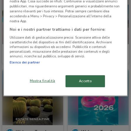
nostra App. Cosa succede se rifiuti: Continuerai a visualizzare annunci
pubblicitari, ma riguarderanno argomenti generici e probabilmente non
saranno rilevanti per i tuoi interessi. Potrai sempre cambiare idea
accedendo a Menu > Privacy > Personalizzazione all'interno della
nostra App.
Noi e i nostri partner trattiamo i dati per fornire:
Utilizzare dati di geolocalizzazione precisi. Scansione attiva delle
-1 GIORNO
-1 GIORNO
caratteristiche del dispositivo ai fini dell’identificazione. Archiviare
informazioni su dispositivo e/o accedervi. Pubblicità e contenuti
Royal Caribbean
Costa Crociere
personalizzati, misurazione delle prestazioni dei contenuti e degli
annunci, ricerche sul pubblico, sviluppo di servizi.
Scade domani
5 km
Scade domani
10.6 km
Elenco dei partner
Mostra finalità
Accetto