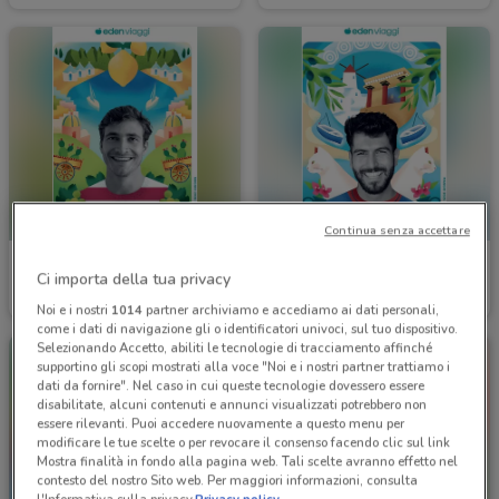
Continua senza accettare
Eden Viaggi
Eden Viaggi
Ci importa della tua privacy
Scade il 30/04
4.9 km
Scade il 30/04
4.9 km
Noi e i nostri
1014
partner archiviamo e accediamo ai dati personali,
come i dati di navigazione gli o identificatori univoci, sul tuo dispositivo.
Selezionando Accetto, abiliti le tecnologie di tracciamento affinché
supportino gli scopi mostrati alla voce "Noi e i nostri partner trattiamo i
dati da fornire". Nel caso in cui queste tecnologie dovessero essere
disabilitate, alcuni contenuti e annunci visualizzati potrebbero non
essere rilevanti. Puoi accedere nuovamente a questo menu per
modificare le tue scelte o per revocare il consenso facendo clic sul link
Mostra finalità in fondo alla pagina web. Tali scelte avranno effetto nel
contesto del nostro Sito web. Per maggiori informazioni, consulta