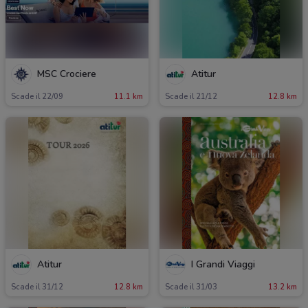
MSC Crociere
Atitur
Scade il 22/09
11.1 km
Scade il 21/12
12.8 km
Atitur
I Grandi Viaggi
Scade il 31/12
12.8 km
Scade il 31/03
13.2 km