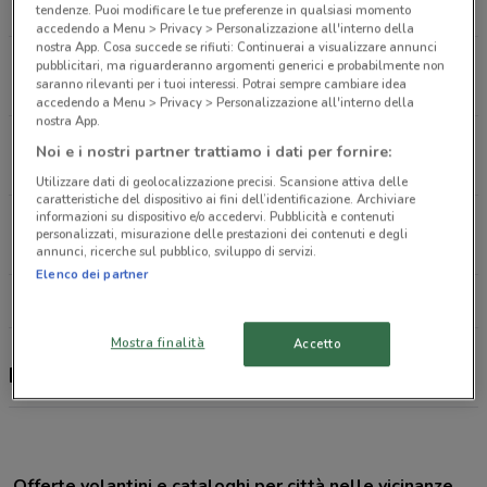
5.7 km
APERTO
tendenze. Puoi modificare le tue preferenze in qualsiasi momento
accedendo a Menu > Privacy > Personalizzazione all'interno della
nostra App. Cosa succede se rifiuti: Continuerai a visualizzare annunci
via Ciachea snc Carini
pubblicitari, ma riguarderanno argomenti generici e probabilmente non
saranno rilevanti per i tuoi interessi. Potrai sempre cambiare idea
5.7 km
accedendo a Menu > Privacy > Personalizzazione all'interno della
nostra App.
Via Leonardo da Vinci, 126 Terrasini
Noi e i nostri partner trattiamo i dati per fornire:
8.8 km
APERTO
Utilizzare dati di geolocalizzazione precisi. Scansione attiva delle
caratteristiche del dispositivo ai fini dell’identificazione. Archiviare
informazioni su dispositivo e/o accedervi. Pubblicità e contenuti
Via Gaetano Ventimiglia, 100 Terrasini
personalizzati, misurazione delle prestazioni dei contenuti e degli
8.8 km
APERTO
annunci, ricerche sul pubblico, sviluppo di servizi.
Elenco dei partner
Tutti i negozi Iliad
Mostra finalità
Accetto
Iliad, offerte e negozi
Offerte volantini e cataloghi per città nelle vicinanze