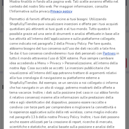
Mostra finalità in fondo alla pagina web. Tali scelte avranno effetto nel
contesto del nostro Sito web. Per maggiori informazioni, consulta
l'Informativa sulla privacy.
Privacy policy
Iliad
Permettici di fornirti offerte più vicine ai tuoi bisogni: Utilizzando
Scade il 10/09
2.9 km
Shopfully/Tiendeo puoi visualizzare inserzioni e offerte per i tuoi acquisti
quotidiani più attinenti ai tuoi gusti e al tuo mondo. Tutto questo è
possibile grazie ad una serie di strumenti e analisi effettuate in base alle
Porta DoveConviene sempre con te!
tue attività all'interno dell'applicazione e sulle piattaforme collegate,
Puoi trovare le migliori offerte dei negozi vicino a te,
come indicato nel paragrafo 2 della Privacy Policy. Per fare questo,
salvarle e creare la tua lista del risparmio, comodamente
abbiamo bisogno del tuo consenso sull'uso dei dati raccolti a tale fine.
dal tuo cellulare.
Se dai il tuo consenso condivideremo i tuoi dati personali con
Partners
in
tutto il mondo attraverso l’uso di SDK esterne. Puoi sempre cambiare
SCARICA L’APP
idea accedendo a Menu > Privacy > Personalizzazione, all’interno della
nostra App. Cosa succede se accetti: Le inserzioni pubblicitarie che
visualizzerai all'interno dell’app potranno trattare di argomenti relativi
alla tua cronologia di navigazione su piattaforme esterne a
Shopfully/Tiendeo. Ad esempio, se un servizio a noi collegato ci informa
Negozi Iliad a Carini
che hai navigato in un sito di viaggi, potremo mostrarti delle offerte a
tema vacanze. Inoltre, i dati sulla posizione (nel caso in cui abbia fornito
il relativo consenso) insieme alle informazioni sulle prestazioni della
rete e agli identificativi del dispositivo, possono essere raccolte e
Via Nazionale, 381 Carini
condivisi con terze parti per comprendere e migliorare la connettività e
2.9 km
APERTO
le esperienze applicative sulle delle reti wireless, come meglio indicato
nel paragrafo 13.b della nostra Privacy Policy. Inoltre, i tuoi dati possono
anche essere utilizzati per la creazione di report, ricerche di mercato,
via Ciachea Carini
scientifiche e statistiche, analisi basate sulla posizione e analisi delle