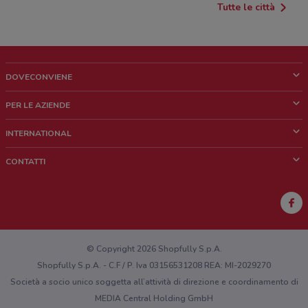
Tutte le città
DOVECONVIENE
Cos'è DoveConviene
PER LE AZIENDE
Chi siamo
Cosa facciamo
INTERNATIONAL
News e media
Richieste commerciali e marketing
Brazil
CONTATTI
Lavora con noi
Mexico
Segnalazione punto vendita
France
Segnalazione Volantino
Australia
Hai un malfunzionamento sul web o sull'app?
New Zealand
© Copyright 2026 Shopfully S.p.A.
Shopfully S.p.A. - C.F / P. Iva 03156531208 REA: MI-2029270
Società a socio unico soggetta all’attività di direzione e coordinamento di
MEDIA Central Holding GmbH