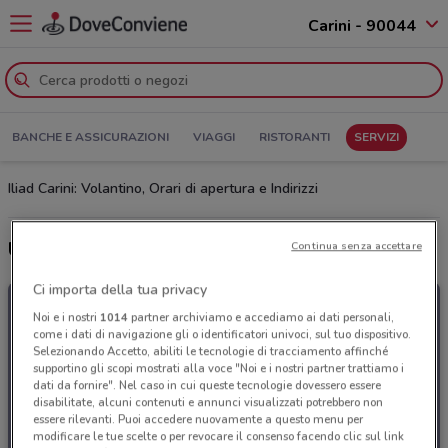
Carini - 90044
BANCHE E ASSICURAZIONI
VIAGGI
RISTORANTI
SERVIZI
Iliad Carini: Volantino, Orari di apertura e Indirizzi
Ultime offerte del volantino Iliad
Continua senza accettare
Ci importa della tua privacy
Noi e i nostri
1014
partner archiviamo e accediamo ai dati personali,
come i dati di navigazione gli o identificatori univoci, sul tuo dispositivo.
Selezionando Accetto, abiliti le tecnologie di tracciamento affinché
supportino gli scopi mostrati alla voce "Noi e i nostri partner trattiamo i
dati da fornire". Nel caso in cui queste tecnologie dovessero essere
disabilitate, alcuni contenuti e annunci visualizzati potrebbero non
essere rilevanti. Puoi accedere nuovamente a questo menu per
modificare le tue scelte o per revocare il consenso facendo clic sul link