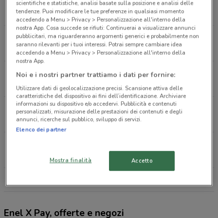
Via S. Caterina 15 Carini
scientifiche e statistiche, analisi basate sulla posizione e analisi delle
tendenze. Puoi modificare le tue preferenze in qualsiasi momento
95 m
accedendo a Menu > Privacy > Personalizzazione all'interno della
nostra App. Cosa succede se rifiuti: Continuerai a visualizzare annunci
pubblicitari, ma riguarderanno argomenti generici e probabilmente non
Via Papa Giovanni Paolo Ii, 48 Carini
saranno rilevanti per i tuoi interessi. Potrai sempre cambiare idea
3 km
accedendo a Menu > Privacy > Personalizzazione all'interno della
nostra App.
Strada Statale 113 Km. 281 90-119 Carini
Noi e i nostri partner trattiamo i dati per fornire:
4 km
Utilizzare dati di geolocalizzazione precisi. Scansione attiva delle
caratteristiche del dispositivo ai fini dell’identificazione. Archiviare
informazioni su dispositivo e/o accedervi. Pubblicità e contenuti
Via Cavour 10 Capaci
personalizzati, misurazione delle prestazioni dei contenuti e degli
annunci, ricerche sul pubblico, sviluppo di servizi.
6.8 km
Elenco dei partner
Via Kennedy, 68 Capaci
7 km
Mostra finalità
Accetto
Tutti i negozi Enel X Pay
Enel X Pay, offerte e negozi