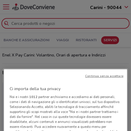
Carini - 90044
BANCHE E ASSICURAZIONI
VIAGGI
RISTORANTI
SERVIZI
Enel X Pay Carini: Volantino, Orari di apertura e Indirizzi
Ultime offerte del volantino Enel X Pay
Continua senza accettare
Ci importa della tua privacy
Noi e i nostri
1012
partner archiviamo e accediamo ai dati personali,
come i dati di navigazione gli o identificatori univoci, sul tuo dispositivo.
Selezionando Accetto, abiliti le tecnologie di tracciamento affinché
supportino gli scopi mostrati alla voce "Noi e i nostri partner trattiamo i
dati da fornire". Nel caso in cui queste tecnologie dovessero essere
disabilitate, alcuni contenuti e annunci visualizzati potrebbero non
essere rilevanti. Puoi accedere nuovamente a questo menu per