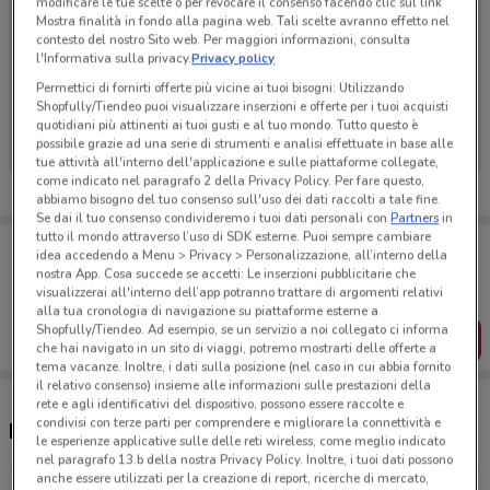
modificare le tue scelte o per revocare il consenso facendo clic sul link
Mostra finalità in fondo alla pagina web. Tali scelte avranno effetto nel
contesto del nostro Sito web. Per maggiori informazioni, consulta
l'Informativa sulla privacy.
Privacy policy
Ci dispiace, al momento non abbiamo pubblicato
Permettici di fornirti offerte più vicine ai tuoi bisogni: Utilizzando
Shopfully/Tiendeo puoi visualizzare inserzioni e offerte per i tuoi acquisti
volantini nella tua zona. Riprova più tardi.
quotidiani più attinenti ai tuoi gusti e al tuo mondo. Tutto questo è
possibile grazie ad una serie di strumenti e analisi effettuate in base alle
tue attività all'interno dell'applicazione e sulle piattaforme collegate,
come indicato nel paragrafo 2 della Privacy Policy. Per fare questo,
abbiamo bisogno del tuo consenso sull'uso dei dati raccolti a tale fine.
Se dai il tuo consenso condivideremo i tuoi dati personali con
Partners
in
tutto il mondo attraverso l’uso di SDK esterne. Puoi sempre cambiare
Porta DoveConviene sempre con te!
idea accedendo a Menu > Privacy > Personalizzazione, all’interno della
Puoi trovare le migliori offerte dei negozi vicino a te,
nostra App. Cosa succede se accetti: Le inserzioni pubblicitarie che
salvarle e creare la tua lista del risparmio, comodamente
visualizzerai all'interno dell’app potranno trattare di argomenti relativi
dal tuo cellulare.
alla tua cronologia di navigazione su piattaforme esterne a
Shopfully/Tiendeo. Ad esempio, se un servizio a noi collegato ci informa
SCARICA L’APP
che hai navigato in un sito di viaggi, potremo mostrarti delle offerte a
tema vacanze. Inoltre, i dati sulla posizione (nel caso in cui abbia fornito
il relativo consenso) insieme alle informazioni sulle prestazioni della
rete e agli identificativi del dispositivo, possono essere raccolte e
condivisi con terze parti per comprendere e migliorare la connettività e
Negozi Enel X Pay a Carini
le esperienze applicative sulle delle reti wireless, come meglio indicato
nel paragrafo 13.b della nostra Privacy Policy. Inoltre, i tuoi dati possono
anche essere utilizzati per la creazione di report, ricerche di mercato,