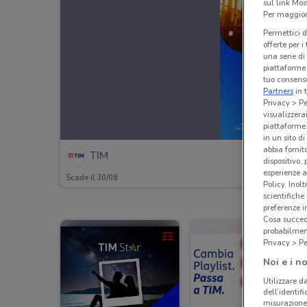
sul link Mos
Per maggiori
Permettici d
offerte per 
una serie di
piattaforme 
tuo consenso
Partners
in 
Privacy > Pe
visualizzera
piattaforme 
in un sito d
abbia fornit
TIM
dispositivo,
esperienze a
Scade il 30/08
Policy. Inolt
scientifiche
preferenze 
Cosa succede
probabilmen
Privacy > Pe
Noi e i no
Utilizzare da
dell’identif
misurazione 