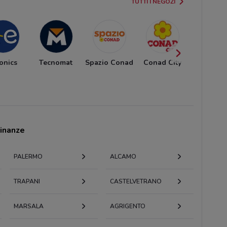
TUTTI I NEGOZI
onics
Tecnomat
Spazio Conad
Conad City
Conad
Supersto
cinanze
PALERMO
ALCAMO
TRAPANI
CASTELVETRANO
MARSALA
AGRIGENTO