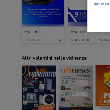
Elenco dei 
TIM
TIM
Scade il 06/09
5.7 km
Scade il 30/08
5.7 km
Altri volantini nelle vicinanze
-3 GIORNI