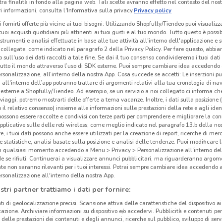
tra finalità in fondo alla pagina web. Tali scelte avranno effetto nel contesto del nost
 informazioni, consulta l'Informativa sulla privacy.
Privacy policy
i fornirti offerte più vicine ai tuoi bisogni: Utilizzando Shopfully/Tiendeo puoi visualizz
i tuoi acquisti quotidiani più attinenti ai tuoi gusti e al tuo mondo. Tutto questo è possi
 strumenti e analisi effettuate in base alle tue attività all'interno dell'applicazione e 
collegate, come indicato nel paragrafo 2 della Privacy Policy. Per fare questo, abbi
 sull'uso dei dati raccolti a tale fine. Se dai il tuo consenso condivideremo i tuoi dati
tutto il mondo attraverso l’uso di SDK esterne. Puoi sempre cambiare idea accedend
rsonalizzazione, all’interno della nostra App. Cosa succede se accetti: Le inserzioni pu
i all'interno dell’app potranno trattare di argomenti relativi alla tua cronologia di na
esterne a Shopfully/Tiendeo. Ad esempio, se un servizio a noi collegato ci informa ch
i viaggi, potremo mostrarti delle offerte a tema vacanze. Inoltre, i dati sulla posizione 
o il relativo consenso) insieme alle informazioni sulle prestazioni della rete e agli ident
 possono essere raccolte e condivisi con terze parti per comprendere e migliorare la conn
pplicative sulle delle reti wireless, come meglio indicato nel paragrafo 13.b della no
5.7 km
re, i tuoi dati possono anche essere utilizzati per la creazione di report, ricerche di mer
 e statistiche, analisi basate sulla posizione e analisi delle tendenze. Puoi modificare l
in qualsiasi momento accedendo a Menu > Privacy > Personalizzazione all'interno del
Pas
 se rifiuti: Continuerai a visualizzare annunci pubblicitari, ma riguarderanno argome
te non saranno rilevanti per i tuoi interessi. Potrai sempre cambiare idea accedendo
rsonalizzazione all'interno della nostra App.
Tim
è
stri partner trattiamo i dati per fornire:
in It
ti di geolocalizzazione precisi. Scansione attiva delle caratteristiche del dispositivo ai 
sul s
icazione. Archiviare informazioni su dispositivo e/o accedervi. Pubblicità e contenuti per
nuo
delle prestazioni dei contenuti e degli annunci, ricerche sul pubblico, sviluppo di servi