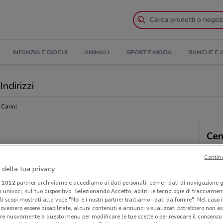
INFANZIA E GIOCHI
ANIMALI
SPORT E MODA
BANCHE E 
Indirizzi
Carini
Cen
Contin
 della tua privacy
i
1012
partner archiviamo e accediamo ai dati personali, come i dati di navigazione g
ri univoci, sul tuo dispositivo. Selezionando Accetto, abiliti le tecnologie di tracciame
li scopi mostrati alla voce "Noi e i nostri partner trattiamo i dati da fornire". Nel caso 
ovessero essere disabilitate, alcuni contenuti e annunci visualizzati potrebbero non ess
re nuovamente a questo menu per modificare le tue scelte o per revocare il consenso