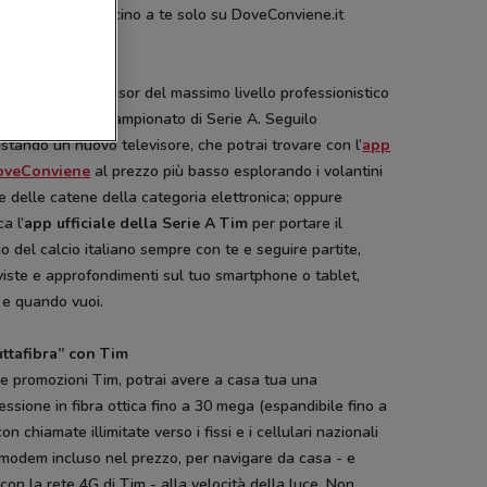
 centro Tim più vicino a te solo su DoveConviene.it
 app stellate
 da sempre sponsor del massimo livello professionistico
alcio italiano: il campionato di Serie A. Seguilo
stando un nuovo televisore, che potrai trovare con l’
app
oveConviene
al prezzo più basso esplorando i volantini
e delle catene della categoria elettronica; oppure
ca l’
app ufficiale della Serie A Tim
per portare il
o del calcio italiano sempre con te e seguire partite,
viste e approfondimenti sul tuo smartphone o tablet,
 e quando vuoi.
uttafibra” con Tim
e promozioni Tim, potrai avere a casa tua una
ssione in fibra ottica fino a 30 mega (espandibile fino a
con chiamate illimitate verso i fissi e i cellulari nazionali
 modem incluso nel prezzo, per navigare da casa - e
 con la rete 4G di Tim - alla velocità della luce. Non