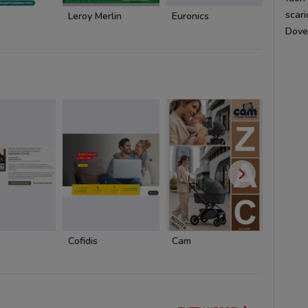
scari
Leroy Merlin
Euronics
Tecnom
DoveC
Cofidis
Cam
Cam