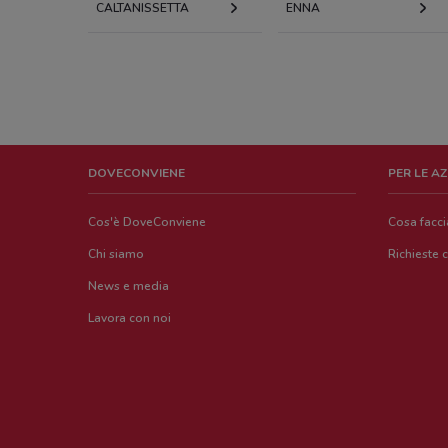
CALTANISSETTA
ENNA
DOVECONVIENE
PER LE A
Cos'è DoveConviene
Cosa facc
Chi siamo
Richieste 
News e media
Lavora con noi