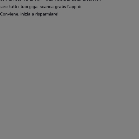
care tutti i tuoi giga; scarica gratis l’app di
at
Spazio Conad
Conad City
Conad 
onviene, inizia a risparmiare!
SCADE OGGI
Pali
Disney
Hype