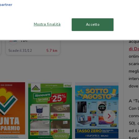
ed il
partner
Solo
Mostra finalità
Accetto
Tim è
del c
TIM
acqui
di D
Scade il 31/12
5.7 km
onlin
scari
megli
inter
dove
A “T
Con l
conne
50), 
ed il
NUOVO
fuori