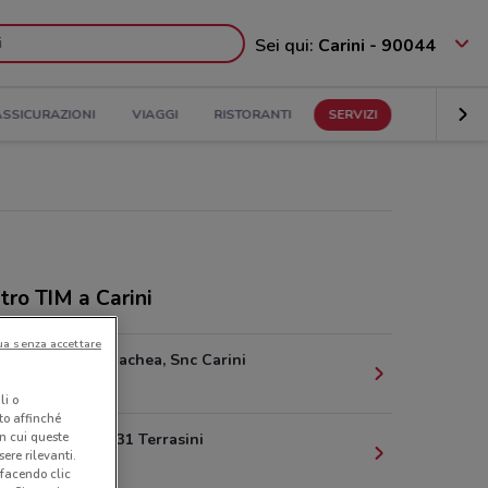
Sei qui:
Carini - 90044
ASSICURAZIONI
VIAGGI
RISTORANTI
SERVIZI
tro TIM a Carini
ua senza accettare
Contrada Ciachea, Snc Carini
5.7 km
li o
nto affinché
in cui queste
Via Perez, 131 Terrasini
ere rilevanti.
8.7 km
 facendo clic