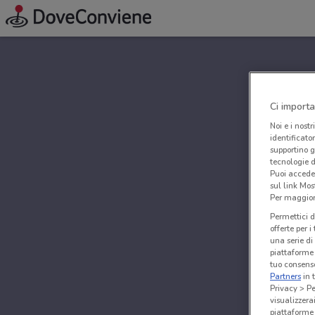
Ci importa
Noi e i nostr
identificato
supportino g
tecnologie d
Puoi accede
sul link Mos
Per maggiori
Permettici d
offerte per 
una serie di
piattaforme 
tuo consenso
Partners
in 
Privacy > Pe
visualizzera
piattaforme 