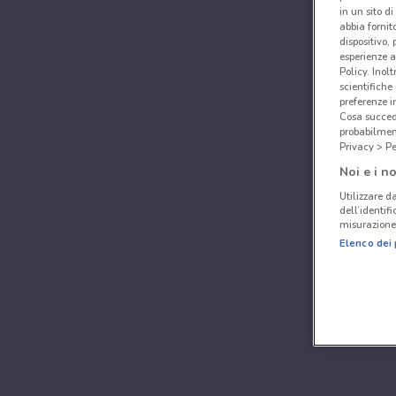
in un sito d
abbia fornit
dispositivo,
esperienze a
Policy. Inolt
scientifiche
preferenze 
Cosa succede
probabilmen
Privacy > Pe
Noi e i no
Utilizzare da
dell’identif
misurazione 
Elenco dei 