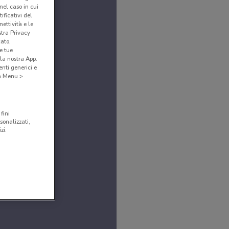
(nel caso in cui
ificativi del
ettività e le
stra Privacy
cato,
e tue
la nostra App.
nti generici e
 a Menu >
fini
sonalizzati,
zi.