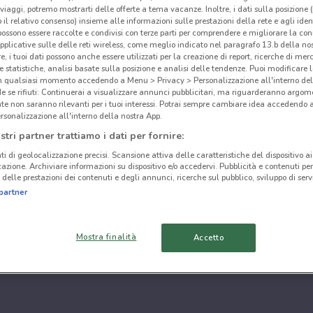
i viaggi, potremo mostrarti delle offerte a tema vacanze. Inoltre, i dati sulla posizione 
o il relativo consenso) insieme alle informazioni sulle prestazioni della rete e agli ident
 possono essere raccolte e condivisi con terze parti per comprendere e migliorare la conn
pplicative sulle delle reti wireless, come meglio indicato nel paragrafo 13.b della no
re, i tuoi dati possono anche essere utilizzati per la creazione di report, ricerche di mer
 e statistiche, analisi basate sulla posizione e analisi delle tendenze. Puoi modificare l
in qualsiasi momento accedendo a Menu > Privacy > Personalizzazione all'interno del
 se rifiuti: Continuerai a visualizzare annunci pubblicitari, ma riguarderanno argome
te non saranno rilevanti per i tuoi interessi. Potrai sempre cambiare idea accedendo
rsonalizzazione all'interno della nostra App.
stri partner trattiamo i dati per fornire:
ti di geolocalizzazione precisi. Scansione attiva delle caratteristiche del dispositivo ai 
icazione. Archiviare informazioni su dispositivo e/o accedervi. Pubblicità e contenuti per
delle prestazioni dei contenuti e degli annunci, ricerche sul pubblico, sviluppo di servi
partner
Mostra finalità
Accetto