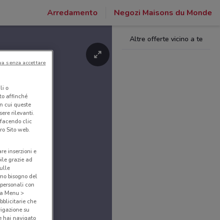
Arredamento
Negozi Maisons du Monde
Altre offerte vicino a te
ua senza accettare
li o
nto affinché
in cui queste
ere rilevanti.
 facendo clic
ro Sito web.
are inserzioni e
bile grazie ad
sulle
amo bisogno del
 personali con
o a Menu >
bblicitarie che
vigazione su
e hai navigato