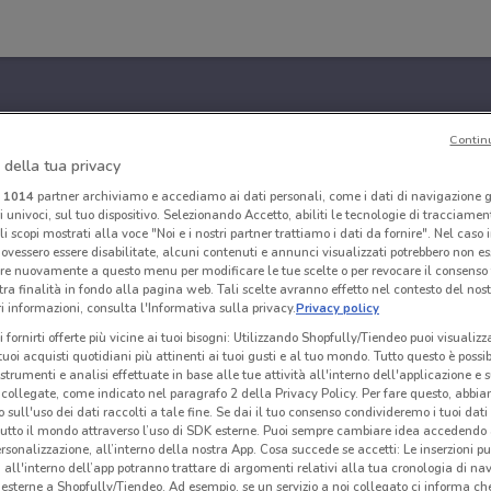
Contin
 della tua privacy
i
1014
partner archiviamo e accediamo ai dati personali, come i dati di navigazione g
ri univoci, sul tuo dispositivo. Selezionando Accetto, abiliti le tecnologie di tracciame
li scopi mostrati alla voce "Noi e i nostri partner trattiamo i dati da fornire". Nel caso 
ovessero essere disabilitate, alcuni contenuti e annunci visualizzati potrebbero non ess
re nuovamente a questo menu per modificare le tue scelte o per revocare il consenso
tra finalità in fondo alla pagina web. Tali scelte avranno effetto nel contesto del nost
 informazioni, consulta l'Informativa sulla privacy.
Privacy policy
i fornirti offerte più vicine ai tuoi bisogni: Utilizzando Shopfully/Tiendeo puoi visualizz
i tuoi acquisti quotidiani più attinenti ai tuoi gusti e al tuo mondo. Tutto questo è possi
 strumenti e analisi effettuate in base alle tue attività all'interno dell'applicazione e 
collegate, come indicato nel paragrafo 2 della Privacy Policy. Per fare questo, abbi
 sull'uso dei dati raccolti a tale fine. Se dai il tuo consenso condivideremo i tuoi dati
tutto il mondo attraverso l’uso di SDK esterne. Puoi sempre cambiare idea accedend
rsonalizzazione, all’interno della nostra App. Cosa succede se accetti: Le inserzioni pu
i all'interno dell’app potranno trattare di argomenti relativi alla tua cronologia di na
esterne a Shopfully/Tiendeo. Ad esempio, se un servizio a noi collegato ci informa ch