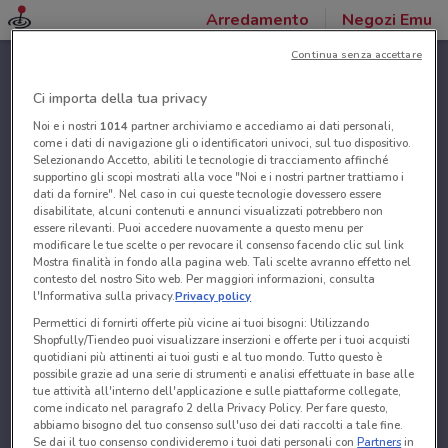
Arredamento
Negozi Emu
Continua senza accettare
Ci importa della tua privacy
Noi e i nostri
1014
partner archiviamo e accediamo ai dati personali,
come i dati di navigazione gli o identificatori univoci, sul tuo dispositivo.
Selezionando Accetto, abiliti le tecnologie di tracciamento affinché
supportino gli scopi mostrati alla voce "Noi e i nostri partner trattiamo i
dati da fornire". Nel caso in cui queste tecnologie dovessero essere
disabilitate, alcuni contenuti e annunci visualizzati potrebbero non
essere rilevanti. Puoi accedere nuovamente a questo menu per
modificare le tue scelte o per revocare il consenso facendo clic sul link
Mostra finalità in fondo alla pagina web. Tali scelte avranno effetto nel
contesto del nostro Sito web. Per maggiori informazioni, consulta
l'Informativa sulla privacy.
Privacy policy
Permettici di fornirti offerte più vicine ai tuoi bisogni: Utilizzando
Shopfully/Tiendeo puoi visualizzare inserzioni e offerte per i tuoi acquisti
quotidiani più attinenti ai tuoi gusti e al tuo mondo. Tutto questo è
possibile grazie ad una serie di strumenti e analisi effettuate in base alle
tue attività all'interno dell'applicazione e sulle piattaforme collegate,
come indicato nel paragrafo 2 della Privacy Policy. Per fare questo,
abbiamo bisogno del tuo consenso sull'uso dei dati raccolti a tale fine.
Se dai il tuo consenso condivideremo i tuoi dati personali con
Partners
in