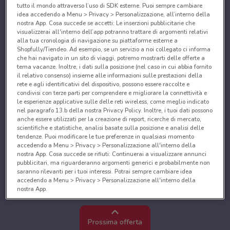
tutto il mondo attraverso l’uso di SDK esterne. Puoi sempre cambiare
idea accedendo a Menu > Privacy > Personalizzazione, all’interno della
nostra App. Cosa succede se accetti: Le inserzioni pubblicitarie che
visualizzerai all'interno dell’app potranno trattare di argomenti relativi
alla tua cronologia di navigazione su piattaforme esterne a
Shopfully/Tiendeo. Ad esempio, se un servizio a noi collegato ci informa
che hai navigato in un sito di viaggi, potremo mostrarti delle offerte a
tema vacanze. Inoltre, i dati sulla posizione (nel caso in cui abbia fornito
il relativo consenso) insieme alle informazioni sulle prestazioni della
rete e agli identificativi del dispositivo, possono essere raccolte e
condivisi con terze parti per comprendere e migliorare la connettività e
le esperienze applicative sulle delle reti wireless, come meglio indicato
nel paragrafo 13.b della nostra Privacy Policy. Inoltre, i tuoi dati possono
anche essere utilizzati per la creazione di report, ricerche di mercato,
scientifiche e statistiche, analisi basate sulla posizione e analisi delle
tendenze. Puoi modificare le tue preferenze in qualsiasi momento
accedendo a Menu > Privacy > Personalizzazione all'interno della
nostra App. Cosa succede se rifiuti: Continuerai a visualizzare annunci
pubblicitari, ma riguarderanno argomenti generici e probabilmente non
saranno rilevanti per i tuoi interessi. Potrai sempre cambiare idea
accedendo a Menu > Privacy > Personalizzazione all'interno della
nostra App.
Noi e i nostri partner trattiamo i dati per fornire:
Utilizzare dati di geolocalizzazione precisi. Scansione attiva delle
Prossima offerta
caratteristiche del dispositivo ai fini dell’identificazione. Archiviare