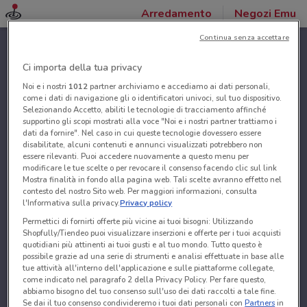
Arredamento
Negozi Emu
Continua senza accettare
Ci importa della tua privacy
Noi e i nostri
1012
partner archiviamo e accediamo ai dati personali,
come i dati di navigazione gli o identificatori univoci, sul tuo dispositivo.
Selezionando Accetto, abiliti le tecnologie di tracciamento affinché
supportino gli scopi mostrati alla voce "Noi e i nostri partner trattiamo i
dati da fornire". Nel caso in cui queste tecnologie dovessero essere
disabilitate, alcuni contenuti e annunci visualizzati potrebbero non
essere rilevanti. Puoi accedere nuovamente a questo menu per
modificare le tue scelte o per revocare il consenso facendo clic sul link
Mostra finalità in fondo alla pagina web. Tali scelte avranno effetto nel
contesto del nostro Sito web. Per maggiori informazioni, consulta
l'Informativa sulla privacy.
Privacy policy
Permettici di fornirti offerte più vicine ai tuoi bisogni: Utilizzando
Shopfully/Tiendeo puoi visualizzare inserzioni e offerte per i tuoi acquisti
quotidiani più attinenti ai tuoi gusti e al tuo mondo. Tutto questo è
possibile grazie ad una serie di strumenti e analisi effettuate in base alle
tue attività all'interno dell'applicazione e sulle piattaforme collegate,
come indicato nel paragrafo 2 della Privacy Policy. Per fare questo,
abbiamo bisogno del tuo consenso sull'uso dei dati raccolti a tale fine.
Se dai il tuo consenso condivideremo i tuoi dati personali con
Partners
in