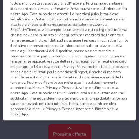
tutto il mondo attraverso l’uso di SDK esterne. Puoi sempre cambiare
idea accedendo a Menu > Privacy > Personalizzazione, all’interno della
nostra App. Cosa succede se accetti: Le inserzioni pubblicitarie che
visualizzerai all'interno dell’app potranno trattare di argomenti relativi
alla tua cronologia di navigazione su piattaforme esterne a
Shopfully/Tiendeo. Ad esempio, se un servizio a noi collegato ci informa
che hai navigato in un sito di viaggi, potremo mostrarti delle offerte a
tema vacanze. Inoltre, i dati sulla posizione (nel caso in cui abbia fornito
il relativo consenso) insieme alle informazioni sulle prestazioni della
rete e agli identificativi del dispositivo, possono essere raccolte e
condivisi con terze parti per comprendere e migliorare la connettività e
le esperienze applicative sulle delle reti wireless, come meglio indicato
nel paragrafo 13.b della nostra Privacy Policy. Inoltre, i tuoi dati possono
anche essere utilizzati per la creazione di report, ricerche di mercato,
scientifiche e statistiche, analisi basate sulla posizione e analisi delle
tendenze. Puoi modificare le tue preferenze in qualsiasi momento
accedendo a Menu > Privacy > Personalizzazione all'interno della
nostra App. Cosa succede se rifiuti: Continuerai a visualizzare annunci
pubblicitari, ma riguarderanno argomenti generici e probabilmente non
saranno rilevanti per i tuoi interessi. Potrai sempre cambiare idea
accedendo a Menu > Privacy > Personalizzazione all'interno della
nostra App.
Noi e i nostri partner trattiamo i dati per fornire:
Utilizzare dati di geolocalizzazione precisi. Scansione attiva delle
Prossima offerta
caratteristiche del dispositivo ai fini dell’identificazione. Archiviare