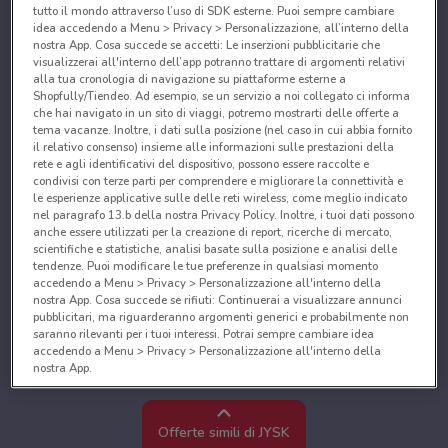
tutto il mondo attraverso l’uso di SDK esterne. Puoi sempre cambiare
idea accedendo a Menu > Privacy > Personalizzazione, all’interno della
nostra App. Cosa succede se accetti: Le inserzioni pubblicitarie che
visualizzerai all'interno dell’app potranno trattare di argomenti relativi
alla tua cronologia di navigazione su piattaforme esterne a
Shopfully/Tiendeo. Ad esempio, se un servizio a noi collegato ci informa
che hai navigato in un sito di viaggi, potremo mostrarti delle offerte a
tema vacanze. Inoltre, i dati sulla posizione (nel caso in cui abbia fornito
il relativo consenso) insieme alle informazioni sulle prestazioni della
rete e agli identificativi del dispositivo, possono essere raccolte e
condivisi con terze parti per comprendere e migliorare la connettività e
le esperienze applicative sulle delle reti wireless, come meglio indicato
nel paragrafo 13.b della nostra Privacy Policy. Inoltre, i tuoi dati possono
anche essere utilizzati per la creazione di report, ricerche di mercato,
scientifiche e statistiche, analisi basate sulla posizione e analisi delle
tendenze. Puoi modificare le tue preferenze in qualsiasi momento
accedendo a Menu > Privacy > Personalizzazione all'interno della
nostra App. Cosa succede se rifiuti: Continuerai a visualizzare annunci
pubblicitari, ma riguarderanno argomenti generici e probabilmente non
saranno rilevanti per i tuoi interessi. Potrai sempre cambiare idea
accedendo a Menu > Privacy > Personalizzazione all'interno della
nostra App.
Noi e i nostri partner trattiamo i dati per fornire:
Utilizzare dati di geolocalizzazione precisi. Scansione attiva delle
Offerte simili di JYSK
caratteristiche del dispositivo ai fini dell’identificazione. Archiviare