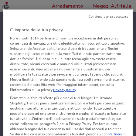
Arredamento
Negozi Alf Italia
Continua senza accettare
Ci importa della tua privacy
Noi e i nostri
1014
partner archiviamo e accediamo ai dati personali,
come i dati di navigazione gli o identificatori univoci, sul tuo dispositivo.
Selezionando Accetto, abiliti le tecnologie di tracciamento affinché
supportino gli scopi mostrati alla voce "Noi e i nostri partner trattiamo i
dati da fornire". Nel caso in cui queste tecnologie dovessero essere
disabilitate, alcuni contenuti e annunci visualizzati potrebbero non
essere rilevanti. Puoi accedere nuovamente a questo menu per
modificare le tue scelte o per revocare il consenso facendo clic sul link
Mostra finalità in fondo alla pagina web. Tali scelte avranno effetto nel
contesto del nostro Sito web. Per maggiori informazioni, consulta
l'Informativa sulla privacy.
Privacy policy
Permettici di fornirti offerte più vicine ai tuoi bisogni: Utilizzando
Shopfully/Tiendeo puoi visualizzare inserzioni e offerte per i tuoi acquisti
quotidiani più attinenti ai tuoi gusti e al tuo mondo. Tutto questo è
possibile grazie ad una serie di strumenti e analisi effettuate in base alle
tue attività all'interno dell'applicazione e sulle piattaforme collegate,
come indicato nel paragrafo 2 della Privacy Policy. Per fare questo,
abbiamo bisogno del tuo consenso sull'uso dei dati raccolti a tale fine.
Se dai il tuo consenso condivideremo i tuoi dati personali con
Partners
in