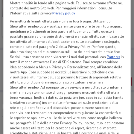
Mostra finalità in fondo alla pagina web. Tali scelte avranno effetto nel
contesto del nostro Sito web. Per maggiori informazioni, consulta
-5 GIORNI
l'Informativa sulla privacy.
Privacy policy
Permettici di fornirti offerte più vicine ai tuoi bisogni: Utilizzando
Foxy
Shopfully/Tiendeo puoi visualizzare inserzioni e offerte per i tuoi acquisti
quotidiani più attinenti ai tuoi gusti e al tuo mondo. Tutto questo è
Scade giovedì
436 m
possibile grazie ad una serie di strumenti e analisi effettuate in base alle
tue attività all'interno dell'applicazione e sulle piattaforme collegate,
come indicato nel paragrafo 2 della Privacy Policy. Per fare questo,
abbiamo bisogno del tuo consenso sull'uso dei dati raccolti a tale fine.
Porta DoveConviene sempre con te!
Se dai il tuo consenso condivideremo i tuoi dati personali con
Partners
in
Puoi trovare le migliori offerte dei negozi vicino a te,
tutto il mondo attraverso l’uso di SDK esterne. Puoi sempre cambiare
salvarle e creare la tua lista del risparmio, comodamente
idea accedendo a Menu > Privacy > Personalizzazione, all’interno della
dal tuo cellulare.
nostra App. Cosa succede se accetti: Le inserzioni pubblicitarie che
visualizzerai all'interno dell’app potranno trattare di argomenti relativi
SCARICA L’APP
alla tua cronologia di navigazione su piattaforme esterne a
Shopfully/Tiendeo. Ad esempio, se un servizio a noi collegato ci informa
che hai navigato in un sito di viaggi, potremo mostrarti delle offerte a
tema vacanze. Inoltre, i dati sulla posizione (nel caso in cui abbia fornito
il relativo consenso) insieme alle informazioni sulle prestazioni della
Negozi Foxy a Caltanissetta
rete e agli identificativi del dispositivo, possono essere raccolte e
condivisi con terze parti per comprendere e migliorare la connettività e
le esperienze applicative sulle delle reti wireless, come meglio indicato
nel paragrafo 13.b della nostra Privacy Policy. Inoltre, i tuoi dati possono
VIA REDENTORE 216 Caltanissetta Redentore
anche essere utilizzati per la creazione di report, ricerche di mercato,
436 m
CHIUSO
scientifiche e statistiche, analisi basate sulla posizione e analisi delle