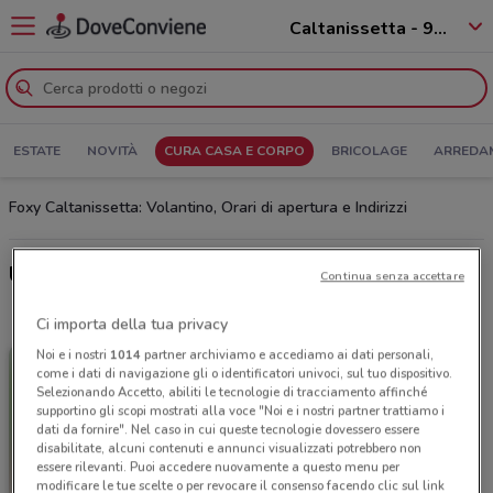
Caltanissetta - 93100
ESTATE
NOVITÀ
CURA CASA E CORPO
BRICOLAGE
ARREDA
Foxy Caltanissetta: Volantino, Orari di apertura e Indirizzi
Ultime offerte del volantino Foxy
Continua senza accettare
Ci importa della tua privacy
Noi e i nostri
1014
partner archiviamo e accediamo ai dati personali,
come i dati di navigazione gli o identificatori univoci, sul tuo dispositivo.
Selezionando Accetto, abiliti le tecnologie di tracciamento affinché
supportino gli scopi mostrati alla voce "Noi e i nostri partner trattiamo i
dati da fornire". Nel caso in cui queste tecnologie dovessero essere
disabilitate, alcuni contenuti e annunci visualizzati potrebbero non
essere rilevanti. Puoi accedere nuovamente a questo menu per
modificare le tue scelte o per revocare il consenso facendo clic sul link