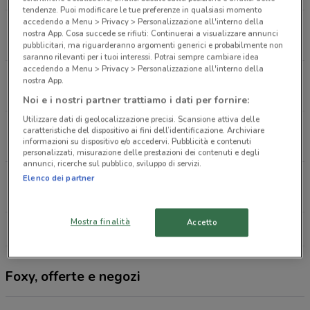
tendenze. Puoi modificare le tue preferenze in qualsiasi momento
accedendo a Menu > Privacy > Personalizzazione all'interno della
Via Alcide De Gasperi, 69 Caltanissetta
nostra App. Cosa succede se rifiuti: Continuerai a visualizzare annunci
620 m
CHIUSO
pubblicitari, ma riguarderanno argomenti generici e probabilmente non
saranno rilevanti per i tuoi interessi. Potrai sempre cambiare idea
accedendo a Menu > Privacy > Personalizzazione all'interno della
Via S. Giovanni Bosco, 180 Caltanissetta
nostra App.
903 m
CHIUSO
Noi e i nostri partner trattiamo i dati per fornire:
Utilizzare dati di geolocalizzazione precisi. Scansione attiva delle
Viale Sicilia 6 Caltanissetta
caratteristiche del dispositivo ai fini dell’identificazione. Archiviare
informazioni su dispositivo e/o accedervi. Pubblicità e contenuti
1 km
CHIUSO
personalizzati, misurazione delle prestazioni dei contenuti e degli
annunci, ricerche sul pubblico, sviluppo di servizi.
Via Amari 2 Caltanissetta
Elenco dei partner
1.1 km
CHIUSO
Mostra finalità
Accetto
Tutti i negozi Foxy
Foxy, offerte e negozi