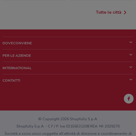
Tutte le città
DOVECONVIENE
Cos'è DoveConviene
PER LE AZIENDE
Chi siamo
Cosa facciamo
INTERNATIONAL
News e media
Richieste commerciali e marketing
Brazil
CONTATTI
Lavora con noi
Mexico
Segnalazione punto vendita
France
Segnalazione Volantino
Australia
Hai un malfunzionamento sul web o sull'app?
New Zealand
© Copyright 2026 Shopfully S.p.A.
Shopfully S.p.A. - C.F / P. Iva 03156531208 REA: MI-2029270
Società a socio unico soggetta all’attività di direzione e coordinamento di