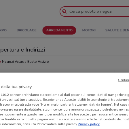
ORPO
BRICOLAGE
ARREDAMENTO
MOTORI
SALUTE E BE
pertura e Indirizzi
Negozi Velux a Busto Arsizio
Neg
Contin
 della tua privacy
i
1012
partner archiviamo e accediamo ai dati personali, come i dati di navigazione g
ri univoci, sul tuo dispositivo. Selezionando Accetto, abiliti le tecnologie di tracciame
li scopi mostrati alla voce "Noi e i nostri partner trattiamo i dati da fornire". Nel caso 
ovessero essere disabilitate, alcuni contenuti e annunci visualizzati potrebbero non ess
re nuovamente a questo menu per modificare le tue scelte o per revocare il consenso
tra finalità in fondo alla pagina web. Tali scelte avranno effetto nel contesto del nost
 informazioni, consulta l'Informativa sulla privacy.
Privacy policy