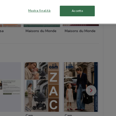
Mostra finalità
Accetto
-2 GIORNI
asa
Maisons du Monde
Maisons du Monde
Cam
Cam
Pali