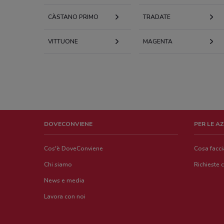
CÀSTANO PRIMO
TRADATE
VITTUONE
MAGENTA
DOVECONVIENE
PER LE A
Cos'è DoveConviene
Cosa facc
Chi siamo
Richieste 
News e media
Lavora con noi