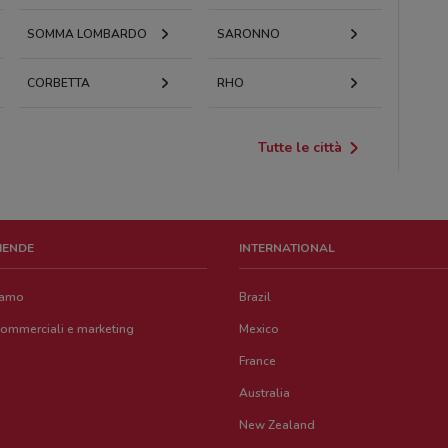
SOMMA LOMBARDO
SARONNO
CORBETTA
RHO
Tutte le città
ZIENDE
INTERNATIONAL
iamo
Brazil
commerciali e marketing
Mexico
France
Australia
New Zealand