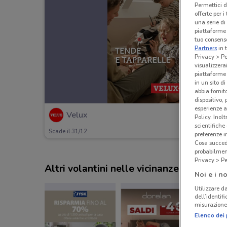
Permettici d
offerte per 
una serie di
piattaforme 
tuo consenso
Partners
in 
Privacy > Pe
visualizzera
piattaforme 
in un sito d
abbia fornit
dispositivo,
esperienze a
Velux
Policy. Inolt
scientifiche
Scade il 31/12
preferenze 
Cosa succede
probabilmen
Privacy > Pe
Altri volantini nelle vicinanze
Noi e i no
Utilizzare da
dell’identif
misurazione 
Elenco dei 