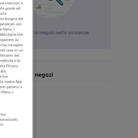
are inserzioni e
bile grazie ad
sulle
amo bisogno del
 personali con
o a Menu >
Non ci sono negozi nelle vicinanze
bblicitarie che
vigazione su
e hai navigato
(nel caso in cui
ificativi del
ettività e le
stra Privacy
cato,
ux, offerte e negozi
e tue
la nostra App.
nti generici e
 a Menu >
fini
sonalizzati,
zi.