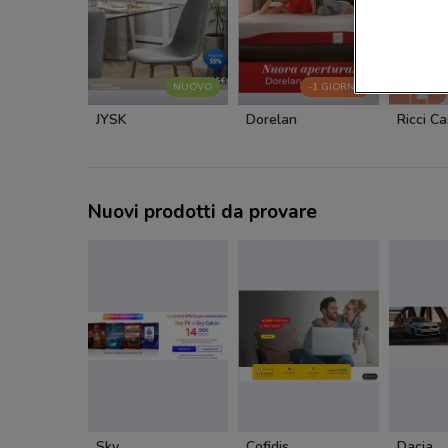
NUOVO
-1 GIORNO
JYSK
Dorelan
Ricci C
Nuovi prodotti da provare
Sky
Cofidis
Dacia