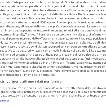
i fornirti offerte più vicine ai tuoi bisogni: Utilizzando Shopfully/Tiendeo puoi visualizz
i tuoi acquisti quotidiani più attinenti ai tuoi gusti e al tuo mondo. Tutto questo è possi
 strumenti e analisi effettuate in base alle tue attività all'interno dell'applicazione e 
collegate, come indicato nel paragrafo 2 della Privacy Policy. Per fare questo, abbi
 sull'uso dei dati raccolti a tale fine. Se dai il tuo consenso condivideremo i tuoi dati
tutto il mondo attraverso l’uso di SDK esterne. Puoi sempre cambiare idea accedend
rsonalizzazione, all’interno della nostra App. Cosa succede se accetti: Le inserzioni pu
i all'interno dell’app potranno trattare di argomenti relativi alla tua cronologia di na
esterne a Shopfully/Tiendeo. Ad esempio, se un servizio a noi collegato ci informa ch
i viaggi, potremo mostrarti delle offerte a tema vacanze. Inoltre, i dati sulla posizione 
o il relativo consenso) insieme alle informazioni sulle prestazioni della rete e agli ident
 possono essere raccolte e condivisi con terze parti per comprendere e migliorare la conn
pplicative sulle delle reti wireless, come meglio indicato nel paragrafo 13.b della no
re, i tuoi dati possono anche essere utilizzati per la creazione di report, ricerche di mer
Vel
 e statistiche, analisi basate sulla posizione e analisi delle tendenze. Puoi modificare l
in qualsiasi momento accedendo a Menu > Privacy > Personalizzazione all'interno del
 se rifiuti: Continuerai a visualizzare annunci pubblicitari, ma riguarderanno argome
te non saranno rilevanti per i tuoi interessi. Potrai sempre cambiare idea accedendo
rsonalizzazione all'interno della nostra App.
stri partner trattiamo i dati per fornire:
ti di geolocalizzazione precisi. Scansione attiva delle caratteristiche del dispositivo ai 
icazione. Archiviare informazioni su dispositivo e/o accedervi. Pubblicità e contenuti per
delle prestazioni dei contenuti e degli annunci, ricerche sul pubblico, sviluppo di servi
partner