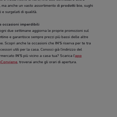
, ma anche un vasto assortimento di
prodotti bio
, sughi
in
Action
PENNY
PENN
i e surgelati di qualità.
e occasioni imperdibili
gni due settimane aggiorna le proprie promozioni sul
ntino
e garantisce sempre prezzi più bassi delle altre
ne. Scopri anche le occasioni che
IN’S
riserva per te tra
ccessori utili per la casa. Conosci già l’indirizzo del
rmercato
IN’S
più vicino a casa tua? Scarica l’
app
eConviene
, troverai anche gli orari di apertura.
NUOVO
Disney
Hype