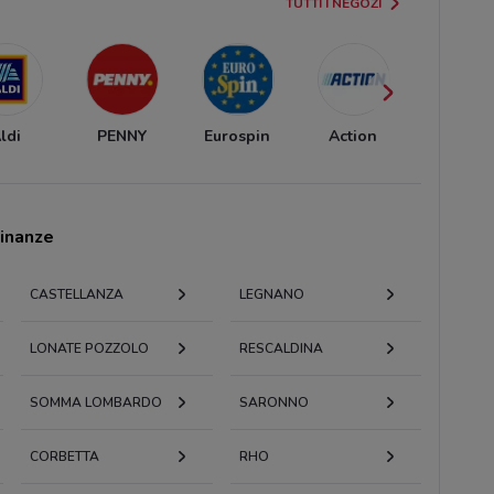
TUTTI I NEGOZI
ldi
PENNY
Eurospin
Action
Ekom
cinanze
CASTELLANZA
LEGNANO
LONATE POZZOLO
RESCALDINA
SOMMA LOMBARDO
SARONNO
CORBETTA
RHO