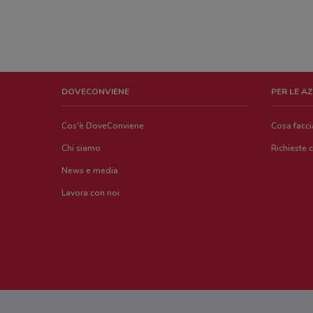
DOVECONVIENE
PER LE A
Cos'è DoveConviene
Cosa facc
Chi siamo
Richieste 
News e media
Lavora con noi