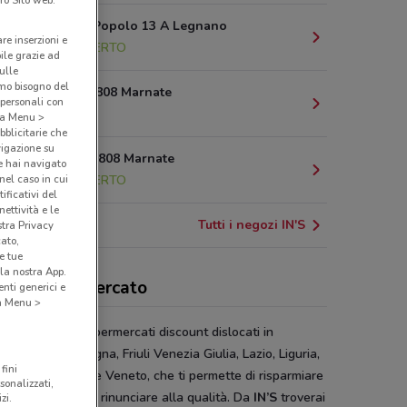
Piazza Del Popolo 13 A Legnano
are inserzioni e
4.9 km
APERTO
bile grazie ad
sulle
amo bisogno del
Via Milano 808 Marnate
 personali con
5.2 km
o a Menu >
bblicitarie che
vigazione su
Via Milano, 808 Marnate
e hai navigato
(nel caso in cui
5.3 km
APERTO
ificativi del
ettività e le
Tutti i negozi IN'S
stra Privacy
cato,
e tue
la nostra App.
count In's Mercato
nti generici e
 a Menu >
 la catena di supermercati discount dislocati in
zo, Emilia Romagna, Friuli Venezia Giulia, Lazio, Liguria,
fini
rdia, Piemonte e Veneto, che ti permette di risparmiare
sonalizzati,
 tua spesa senza rinunciare alla qualità. Da
IN’S
troverai
zi.