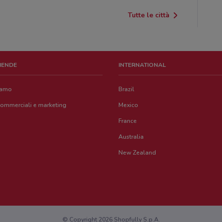
Tutte le città
ZIENDE
INTERNATIONAL
iamo
Brazil
commerciali e marketing
Mexico
France
Australia
New Zealand
© Copyright 2026 Shopfully S.p.A.