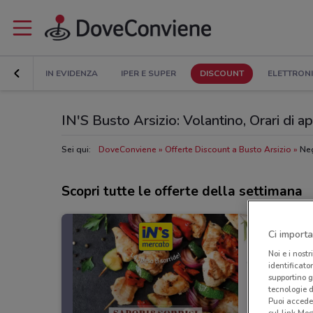
IN EVIDENZA
IPER E SUPER
DISCOUNT
ELETTRON
IN'S Busto Arsizio: Volantino, Orari di ap
Sei qui:
DoveConviene
Offerte Discount a Busto Arsizio
Neg
Scopri tutte le offerte della settimana
Ci importa
Noi e i nostr
identificato
supportino g
tecnologie d
Puoi accede
sul link Mos