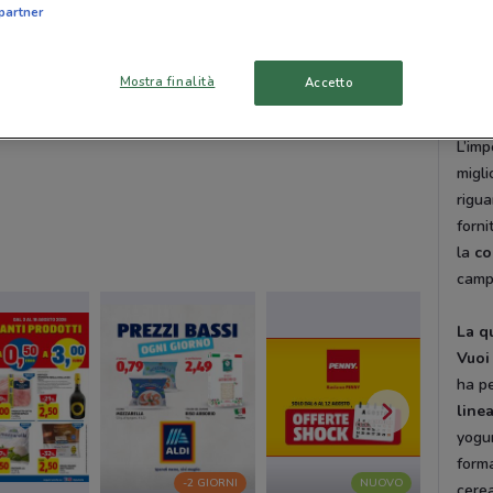
partner
sempr
te. S
diret
Mostra finalità
Accetto
Qual
L’im
migli
rigua
forni
la
co
campo
La q
Vuoi
ha pe
line
yogu
forma
-2 GIORNI
NUOVO
cerea