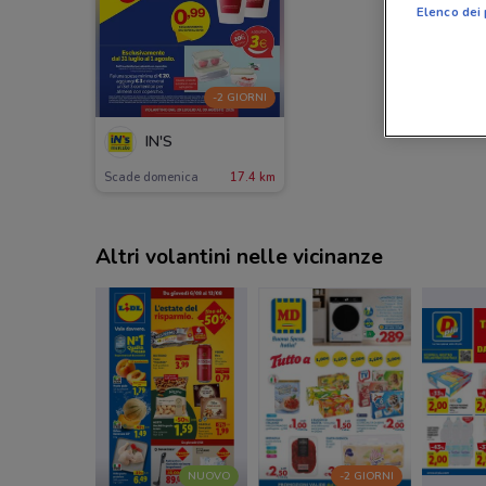
Elenco dei 
-2 GIORNI
IN'S
Scade domenica
17.4 km
Altri volantini nelle vicinanze
NUOVO
-2 GIORNI