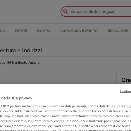
ICA
ESTATE
NOVITÀ
CURA CASA E CORPO
BRICOLAGE
ertura e Indirizzi
ozi IN'S a Busto Arsizio
Ora
Contin
 della tua privacy
i
1012
partner archiviamo e accediamo ai dati personali, come i dati di navigazione g
ri univoci, sul tuo dispositivo. Selezionando Accetto, abiliti le tecnologie di tracciame
li scopi mostrati alla voce "Noi e i nostri partner trattiamo i dati da fornire". Nel caso 
ovessero essere disabilitate, alcuni contenuti e annunci visualizzati potrebbero non ess
re nuovamente a questo menu per modificare le tue scelte o per revocare il consenso
tra finalità in fondo alla pagina web. Tali scelte avranno effetto nel contesto del nost