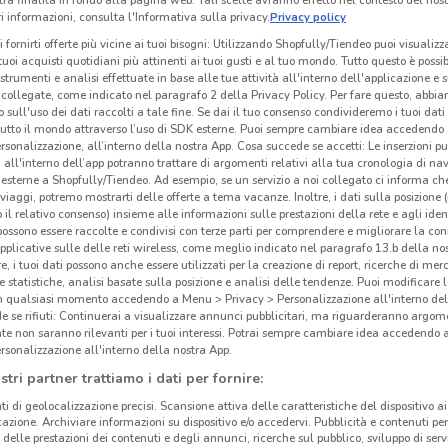
 informazioni, consulta l'Informativa sulla privacy.
Privacy policy
i fornirti offerte più vicine ai tuoi bisogni: Utilizzando Shopfully/Tiendeo puoi visualizz
i tuoi acquisti quotidiani più attinenti ai tuoi gusti e al tuo mondo. Tutto questo è possi
 strumenti e analisi effettuate in base alle tue attività all'interno dell'applicazione e 
collegate, come indicato nel paragrafo 2 della Privacy Policy. Per fare questo, abbi
 sull'uso dei dati raccolti a tale fine. Se dai il tuo consenso condivideremo i tuoi dati
tutto il mondo attraverso l’uso di SDK esterne. Puoi sempre cambiare idea accedend
rsonalizzazione, all’interno della nostra App. Cosa succede se accetti: Le inserzioni pu
i all'interno dell’app potranno trattare di argomenti relativi alla tua cronologia di na
esterne a Shopfully/Tiendeo. Ad esempio, se un servizio a noi collegato ci informa ch
i viaggi, potremo mostrarti delle offerte a tema vacanze. Inoltre, i dati sulla posizione 
o il relativo consenso) insieme alle informazioni sulle prestazioni della rete e agli ident
 possono essere raccolte e condivisi con terze parti per comprendere e migliorare la conn
pplicative sulle delle reti wireless, come meglio indicato nel paragrafo 13.b della no
4.8 km
re, i tuoi dati possono anche essere utilizzati per la creazione di report, ricerche di mer
 e statistiche, analisi basate sulla posizione e analisi delle tendenze. Puoi modificare l
in qualsiasi momento accedendo a Menu > Privacy > Personalizzazione all'interno del
Dis
 se rifiuti: Continuerai a visualizzare annunci pubblicitari, ma riguarderanno argome
te non saranno rilevanti per i tuoi interessi. Potrai sempre cambiare idea accedendo
rsonalizzazione all'interno della nostra App.
IN’S
è
stri partner trattiamo i dati per fornire:
Abruz
ti di geolocalizzazione precisi. Scansione attiva delle caratteristiche del dispositivo ai 
Lomba
icazione. Archiviare informazioni su dispositivo e/o accedervi. Pubblicità e contenuti per
sulla
delle prestazioni dei contenuti e degli annunci, ricerche sul pubblico, sviluppo di servi