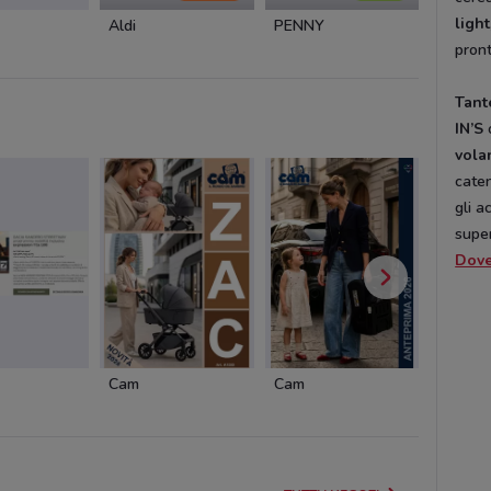
light
Aldi
PENNY
Eurosp
pront
Tant
IN’S
o
vola
cate
gli a
supe
Dov
Cam
Cam
Pali