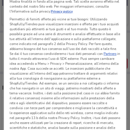
Mostra finalità in fondo alla pagina web. Tali scelte avranno effetto nel
contesto del nostro Sito web. Per maggiori informazioni, consulta
l'Informativa sulla privacy.
Privacy policy
Naïma
Permettici di fornirti offerte più vicine ai tuoi bisogni: Utilizzando
Scade il 30/08
7.4 km
Shopfully/Tiendeo puoi visualizzare inserzioni e offerte per i tuoi acquisti
quotidiani più attinenti ai tuoi gusti e al tuo mondo. Tutto questo è
possibile grazie ad una serie di strumenti e analisi effettuate in base alle
Porta DoveConviene sempre con te!
tue attività all'interno dell'applicazione e sulle piattaforme collegate,
Puoi trovare le migliori offerte dei negozi vicino a te,
come indicato nel paragrafo 2 della Privacy Policy. Per fare questo,
salvarle e creare la tua lista del risparmio, comodamente
abbiamo bisogno del tuo consenso sull'uso dei dati raccolti a tale fine.
dal tuo cellulare.
Se dai il tuo consenso condivideremo i tuoi dati personali con
Partners
in
tutto il mondo attraverso l’uso di SDK esterne. Puoi sempre cambiare
SCARICA L’APP
idea accedendo a Menu > Privacy > Personalizzazione, all’interno della
nostra App. Cosa succede se accetti: Le inserzioni pubblicitarie che
visualizzerai all'interno dell’app potranno trattare di argomenti relativi
alla tua cronologia di navigazione su piattaforme esterne a
Shopfully/Tiendeo. Ad esempio, se un servizio a noi collegato ci informa
Negozi Naïma a Bisceglie
che hai navigato in un sito di viaggi, potremo mostrarti delle offerte a
tema vacanze. Inoltre, i dati sulla posizione (nel caso in cui abbia fornito
il relativo consenso) insieme alle informazioni sulle prestazioni della
rete e agli identificativi del dispositivo, possono essere raccolte e
Corso Italia, 38 Trani
condivisi con terze parti per comprendere e migliorare la connettività e
7.4 km
le esperienze applicative sulle delle reti wireless, come meglio indicato
nel paragrafo 13.b della nostra Privacy Policy. Inoltre, i tuoi dati possono
anche essere utilizzati per la creazione di report, ricerche di mercato,
Viale Istria, 112 Andria
scientifiche e statistiche, analisi basate sulla posizione e analisi delle