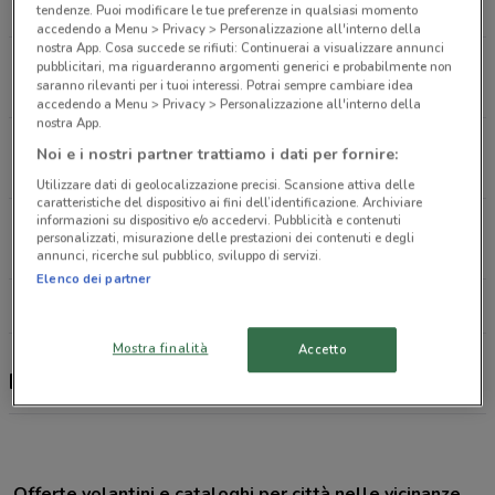
16.6 km
tendenze. Puoi modificare le tue preferenze in qualsiasi momento
accedendo a Menu > Privacy > Personalizzazione all'interno della
nostra App. Cosa succede se rifiuti: Continuerai a visualizzare annunci
Via Luciano Manara 3/4 Andria
pubblicitari, ma riguarderanno argomenti generici e probabilmente non
saranno rilevanti per i tuoi interessi. Potrai sempre cambiare idea
17.1 km
accedendo a Menu > Privacy > Personalizzazione all'interno della
nostra App.
C.So Garibaldi, 40 Barletta
Noi e i nostri partner trattiamo i dati per fornire:
20.8 km
Utilizzare dati di geolocalizzazione precisi. Scansione attiva delle
caratteristiche del dispositivo ai fini dell’identificazione. Archiviare
informazioni su dispositivo e/o accedervi. Pubblicità e contenuti
Via G. De Nittis, 3 Barletta
personalizzati, misurazione delle prestazioni dei contenuti e degli
20.9 km
annunci, ricerche sul pubblico, sviluppo di servizi.
Elenco dei partner
Tutti i negozi Naïma
Mostra finalità
Accetto
Naïma, offerte e negozi
Offerte volantini e cataloghi per città nelle vicinanze