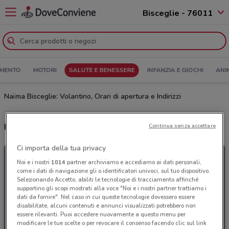
Bisceglie - 76011
MENTO
MOTORI
SALUTE E BENESSERE
INFANZIA E GIOCHI
ANI
Naïma Bisceglie: Volantino, Orari di apertura e Indirizzi
Ultime offerte del volantino Naïma
Continua senza accettare
Ci importa della tua privacy
Noi e i nostri
1014
partner archiviamo e accediamo ai dati personali,
come i dati di navigazione gli o identificatori univoci, sul tuo dispositivo.
Selezionando Accetto, abiliti le tecnologie di tracciamento affinché
supportino gli scopi mostrati alla voce "Noi e i nostri partner trattiamo i
dati da fornire". Nel caso in cui queste tecnologie dovessero essere
disabilitate, alcuni contenuti e annunci visualizzati potrebbero non
essere rilevanti. Puoi accedere nuovamente a questo menu per
modificare le tue scelte o per revocare il consenso facendo clic sul link