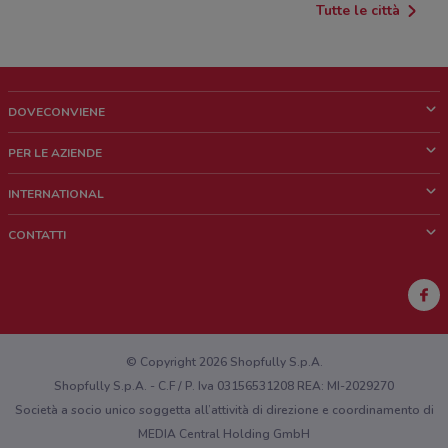
Tutte le città
DOVECONVIENE
Cos'è DoveConviene
PER LE AZIENDE
Chi siamo
Cosa facciamo
INTERNATIONAL
News e media
Richieste commerciali e marketing
Brazil
CONTATTI
Lavora con noi
Mexico
Segnalazione punto vendita
France
Segnalazione Volantino
Australia
Hai un malfunzionamento sul web o sull'app?
New Zealand
© Copyright 2026 Shopfully S.p.A.
Shopfully S.p.A. - C.F / P. Iva 03156531208 REA: MI-2029270
Società a socio unico soggetta all’attività di direzione e coordinamento di
MEDIA Central Holding GmbH