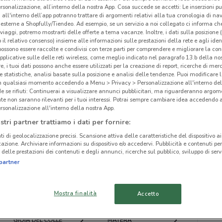
rsonalizzazione, all’interno della nostra App. Cosa succede se accetti: Le inserzioni pu
i all'interno dell’app potranno trattare di argomenti relativi alla tua cronologia di na
esterne a Shopfully/Tiendeo. Ad esempio, se un servizio a noi collegato ci informa ch
i viaggi, potremo mostrarti delle offerte a tema vacanze. Inoltre, i dati sulla posizione 
o il relativo consenso) insieme alle informazioni sulle prestazioni della rete e agli ident
 possono essere raccolte e condivisi con terze parti per comprendere e migliorare la conn
ato volantini nella tua zona. Riprova più tardi.
pplicative sulle delle reti wireless, come meglio indicato nel paragrafo 13.b della no
re, i tuoi dati possono anche essere utilizzati per la creazione di report, ricerche di mer
 e statistiche, analisi basate sulla posizione e analisi delle tendenze. Puoi modificare l
in qualsiasi momento accedendo a Menu > Privacy > Personalizzazione all'interno del
 se rifiuti: Continuerai a visualizzare annunci pubblicitari, ma riguarderanno argome
te non saranno rilevanti per i tuoi interessi. Potrai sempre cambiare idea accedendo
rsonalizzazione all'interno della nostra App.
Far
cinanze
stri partner trattiamo i dati per fornire:
ti di geolocalizzazione precisi. Scansione attiva delle caratteristiche del dispositivo ai 
icazione. Archiviare informazioni su dispositivo e/o accedervi. Pubblicità e contenuti per
MOLFETTA
CORATO
delle prestazioni dei contenuti e degli annunci, ricerche sul pubblico, sviluppo di servi
partner
BITONTO
MODUGNO
Mostra finalità
Accetto
ALTAMURA
CASAMASSIMA
GIOIA DEL COLLE
MATERA