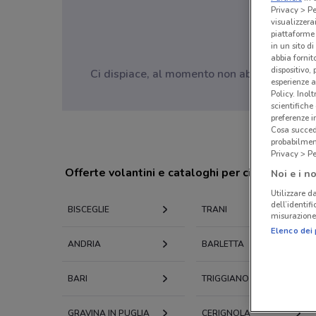
Privacy > Pe
visualizzera
piattaforme 
in un sito d
abbia fornit
dispositivo,
Ci dispiace, al momento non abbiamo pubblic
esperienze a
Policy. Inolt
scientifiche
preferenze 
Cosa succede
probabilmen
Privacy > Pe
Offerte volantini e cataloghi per città nelle vi
Noi e i no
Utilizzare da
dell’identif
BISCEGLIE
TRANI
misurazione 
Elenco dei 
ANDRIA
BARLETTA
BARI
TRIGGIANO
GRAVINA IN PUGLIA
CERIGNOLA