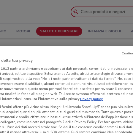
NTO
MOTORI
SALUTE E BENESSERE
INFANZIA E GIOCHI
A
ari di apertura e Indirizzi
Contin
 della tua privacy
e
Negozi Farmacie Vigorito a Bisceglie
i
1012
partner archiviamo e accediamo ai dati personali, come i dati di navigazione g
ri univoci, sul tuo dispositivo. Selezionando Accetto, abiliti le tecnologie di tracciame
li scopi mostrati alla voce "Noi e i nostri partner trattiamo i dati da fornire". Nel caso 
igorito
Neg
ovessero essere disabilitate, alcuni contenuti e annunci visualizzati potrebbero non ess
re nuovamente a questo menu per modificare le tue scelte o per revocare il consenso
tra finalità in fondo alla pagina web. Tali scelte avranno effetto nel contesto del nost
 informazioni, consulta l'Informativa sulla privacy.
Privacy policy
i fornirti offerte più vicine ai tuoi bisogni: Utilizzando Shopfully/Tiendeo puoi visualizz
i tuoi acquisti quotidiani più attinenti ai tuoi gusti e al tuo mondo. Tutto questo è possi
 strumenti e analisi effettuate in base alle tue attività all'interno dell'applicazione e 
collegate, come indicato nel paragrafo 2 della Privacy Policy. Per fare questo, abbi
 sull'uso dei dati raccolti a tale fine. Se dai il tuo consenso condivideremo i tuoi dati
tutto il mondo attraverso l’uso di SDK esterne. Puoi sempre cambiare idea accedend