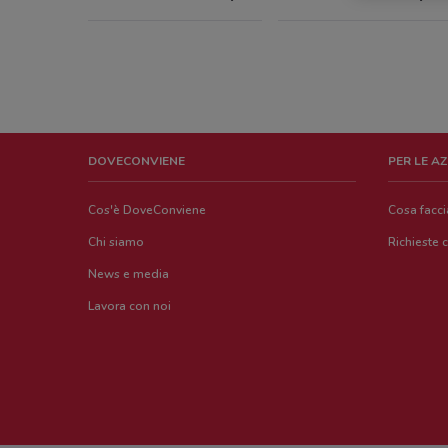
DOVECONVIENE
PER LE A
Cos'è DoveConviene
Cosa facc
Chi siamo
Richieste 
News e media
Lavora con noi