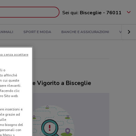
Sei qui:
Bisceglie - 76011
NIMALI
SPORT E MODA
BANCHE E ASSICURAZIONI
VIAGGI
ua senza accettare
li o
nto affinché
in cui queste
ozi Farmacie Vigorito a Bisceglie
ere rilevanti.
 facendo clic
ro Sito web.
are inserzioni e
bile grazie ad
sulle
amo bisogno del
 personali con
o a Menu >