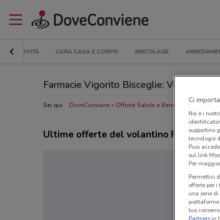
NOVITÀ
CURA CASA E CORPO
BRICOLAGE
ARREDAME
Farmacie Vigorito Bisceglie: Volantino, Or
Ci importa
Sei qui:
DoveConviene
Offerte Salute e Benessere a Biscegli
Noi e i nostr
identificato
supportino g
Ultime offerte del volantino Farmacie V
tecnologie d
Puoi accede
sul link Mos
Per maggiori
Permettici d
offerte per 
una serie di
piattaforme 
tuo consenso
Partners
in 