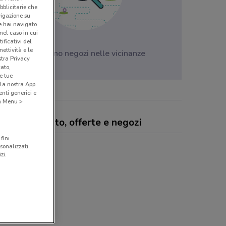
bblicitarie che
vigazione su
e hai navigato
(nel caso in cui
ificativi del
ettività e le
Non ci sono negozi nelle vicinanze
stra Privacy
cato,
e tue
la nostra App.
nti generici e
 a Menu >
macie Vigorito, offerte e negozi
fini
sonalizzati,
zi.