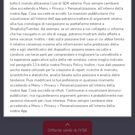
tutto il mondo attraverso l’uso di SDK esterne. Puoi sempre cambiare
idea accedendo a Menu > Privacy > Personalizzazione, all’interno della
nostra App. Cosa succede se accetti: Le inserzioni pubblicitarie che
visualizzerai all'interno dell’app potranno trattare di argomenti relativi
alla tua cronologia di navigazione su piattaforme esterne a
Shopfully/Tiendeo. Ad esempio, se un servizio a noi collegato ci informa
che hai navigato in un sito di viaggi, potremo mostrarti delle offerte a
tema vacanze. Inoltre, i dati sulla posizione (nel caso in cui abbia fornito
il relativo consenso) insieme alle informazioni sulle prestazioni della
rete e agli identificativi del dispositivo, possono essere raccolte e
condivisi con terze parti per comprendere e migliorare la connettività e
le esperienze applicative sulle delle reti wireless, come meglio indicato
nel paragrafo 13.b della nostra Privacy Policy. Inoltre, i tuoi dati possono
anche essere utilizzati per la creazione di report, ricerche di mercato,
scientifiche e statistiche, analisi basate sulla posizione e analisi delle
tendenze. Puoi modificare le tue preferenze in qualsiasi momento
accedendo a Menu > Privacy > Personalizzazione all'interno della
nostra App. Cosa succede se rifiuti: Continuerai a visualizzare annunci
pubblicitari, ma riguarderanno argomenti generici e probabilmente non
saranno rilevanti per i tuoi interessi. Potrai sempre cambiare idea
accedendo a Menu > Privacy > Personalizzazione all'interno della
nostra App.
Noi e i nostri partner trattiamo i dati per fornire:
Utilizzare dati di geolocalizzazione precisi. Scansione attiva delle
Offerte simili di JYSK
caratteristiche del dispositivo ai fini dell’identificazione. Archiviare