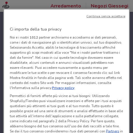
Arredamento
Negozi Giessegi
Continua senza accettare
Ci importa della tua privacy
Noi e i nostri
1012
partner archiviamo e accediamo ai dati personali,
come i dati di navigazione gli o identificatori univoci, sul tuo dispositivo.
Selezionando Accetto, abiliti le tecnologie di tracciamento affinché
supportino gli scopi mostrati alla voce "Noi e i nostri partner trattiamo i
dati da fornire". Nel caso in cui queste tecnologie dovessero essere
disabilitate, alcuni contenuti e annunci visualizzati potrebbero non
essere rilevanti. Puoi accedere nuovamente a questo menu per
modificare le tue scelte o per revocare il consenso facendo clic sul link
Mostra finalità in fondo alla pagina web. Tali scelte avranno effetto nel
contesto del nostro Sito web. Per maggiori informazioni, consulta
l'Informativa sulla privacy.
Privacy policy
Permettici di fornirti offerte più vicine ai tuoi bisogni: Utilizzando
Shopfully/Tiendeo puoi visualizzare inserzioni e offerte per i tuoi acquisti
quotidiani più attinenti ai tuoi gusti e al tuo mondo. Tutto questo è
possibile grazie ad una serie di strumenti e analisi effettuate in base alle
tue attività all'interno dell'applicazione e sulle piattaforme collegate,
come indicato nel paragrafo 2 della Privacy Policy. Per fare questo,
abbiamo bisogno del tuo consenso sull'uso dei dati raccolti a tale fine.
Se dai il tuo consenso condivideremo i tuoi dati personali con
Partners
in