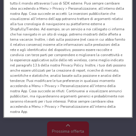
tutto il mondo attraverso l’uso di SDK esterne. Puoi sempre cambiare
idea accedendo a Menu > Privacy > Personalizzazione, all’interno della
nostra App. Cosa succede se accetti: Le inserzioni pubblicitarie che
visualizzerai all'interno dell’app potranno trattare di argomenti relativi
alla tua cronologia di navigazione su piattaforme esterne a
Shopfully/Tiendeo. Ad esempio, se un servizio a noi collegato ci informa
che hai navigato in un sito di viaggi, potremo mostrarti delle offerte a
tema vacanze. Inoltre, i dati sulla posizione (nel caso in cui abbia fornito
il relativo consenso) insieme alle informazioni sulle prestazioni della
rete e agli identificativi del dispositivo, possono essere raccolte e
condivisi con terze parti per comprendere e migliorare la connettività e
le esperienze applicative sulle delle reti wireless, come meglio indicato
nel paragrafo 13.b della nostra Privacy Policy. Inoltre, i tuoi dati possono
anche essere utilizzati per la creazione di report, ricerche di mercato,
scientifiche e statistiche, analisi basate sulla posizione e analisi delle
tendenze. Puoi modificare le tue preferenze in qualsiasi momento
accedendo a Menu > Privacy > Personalizzazione all'interno della
nostra App. Cosa succede se rifiuti: Continuerai a visualizzare annunci
pubblicitari, ma riguarderanno argomenti generici e probabilmente non
saranno rilevanti per i tuoi interessi. Potrai sempre cambiare idea
accedendo a Menu > Privacy > Personalizzazione all'interno della
nostra App.
Noi e i nostri partner trattiamo i dati per fornire:
Utilizzare dati di geolocalizzazione precisi. Scansione attiva delle
Prossima offerta
caratteristiche del dispositivo ai fini dell’identificazione. Archiviare