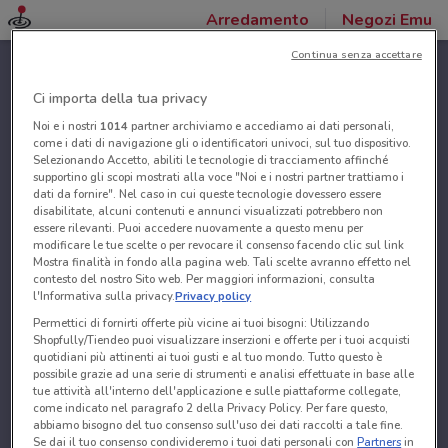
Arredamento
Negozi Emu
Continua senza accettare
Ci importa della tua privacy
Noi e i nostri
1014
partner archiviamo e accediamo ai dati personali,
come i dati di navigazione gli o identificatori univoci, sul tuo dispositivo.
Selezionando Accetto, abiliti le tecnologie di tracciamento affinché
supportino gli scopi mostrati alla voce "Noi e i nostri partner trattiamo i
dati da fornire". Nel caso in cui queste tecnologie dovessero essere
disabilitate, alcuni contenuti e annunci visualizzati potrebbero non
essere rilevanti. Puoi accedere nuovamente a questo menu per
modificare le tue scelte o per revocare il consenso facendo clic sul link
Mostra finalità in fondo alla pagina web. Tali scelte avranno effetto nel
contesto del nostro Sito web. Per maggiori informazioni, consulta
l'Informativa sulla privacy.
Privacy policy
Permettici di fornirti offerte più vicine ai tuoi bisogni: Utilizzando
Shopfully/Tiendeo puoi visualizzare inserzioni e offerte per i tuoi acquisti
quotidiani più attinenti ai tuoi gusti e al tuo mondo. Tutto questo è
possibile grazie ad una serie di strumenti e analisi effettuate in base alle
tue attività all'interno dell'applicazione e sulle piattaforme collegate,
come indicato nel paragrafo 2 della Privacy Policy. Per fare questo,
abbiamo bisogno del tuo consenso sull'uso dei dati raccolti a tale fine.
Se dai il tuo consenso condivideremo i tuoi dati personali con
Partners
in