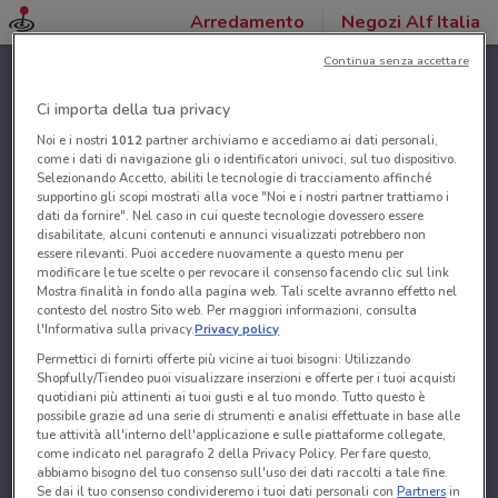
Arredamento
Negozi Alf Italia
Continua senza accettare
Ci importa della tua privacy
Noi e i nostri
1012
partner archiviamo e accediamo ai dati personali,
come i dati di navigazione gli o identificatori univoci, sul tuo dispositivo.
Selezionando Accetto, abiliti le tecnologie di tracciamento affinché
supportino gli scopi mostrati alla voce "Noi e i nostri partner trattiamo i
dati da fornire". Nel caso in cui queste tecnologie dovessero essere
disabilitate, alcuni contenuti e annunci visualizzati potrebbero non
essere rilevanti. Puoi accedere nuovamente a questo menu per
modificare le tue scelte o per revocare il consenso facendo clic sul link
Mostra finalità in fondo alla pagina web. Tali scelte avranno effetto nel
contesto del nostro Sito web. Per maggiori informazioni, consulta
l'Informativa sulla privacy.
Privacy policy
Permettici di fornirti offerte più vicine ai tuoi bisogni: Utilizzando
Shopfully/Tiendeo puoi visualizzare inserzioni e offerte per i tuoi acquisti
quotidiani più attinenti ai tuoi gusti e al tuo mondo. Tutto questo è
possibile grazie ad una serie di strumenti e analisi effettuate in base alle
tue attività all'interno dell'applicazione e sulle piattaforme collegate,
come indicato nel paragrafo 2 della Privacy Policy. Per fare questo,
abbiamo bisogno del tuo consenso sull'uso dei dati raccolti a tale fine.
Se dai il tuo consenso condivideremo i tuoi dati personali con
Partners
in