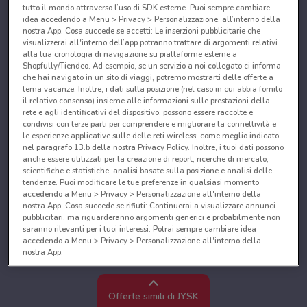
tutto il mondo attraverso l’uso di SDK esterne. Puoi sempre cambiare
idea accedendo a Menu > Privacy > Personalizzazione, all’interno della
nostra App. Cosa succede se accetti: Le inserzioni pubblicitarie che
visualizzerai all'interno dell’app potranno trattare di argomenti relativi
alla tua cronologia di navigazione su piattaforme esterne a
Shopfully/Tiendeo. Ad esempio, se un servizio a noi collegato ci informa
che hai navigato in un sito di viaggi, potremo mostrarti delle offerte a
tema vacanze. Inoltre, i dati sulla posizione (nel caso in cui abbia fornito
il relativo consenso) insieme alle informazioni sulle prestazioni della
rete e agli identificativi del dispositivo, possono essere raccolte e
condivisi con terze parti per comprendere e migliorare la connettività e
le esperienze applicative sulle delle reti wireless, come meglio indicato
nel paragrafo 13.b della nostra Privacy Policy. Inoltre, i tuoi dati possono
anche essere utilizzati per la creazione di report, ricerche di mercato,
scientifiche e statistiche, analisi basate sulla posizione e analisi delle
tendenze. Puoi modificare le tue preferenze in qualsiasi momento
accedendo a Menu > Privacy > Personalizzazione all'interno della
nostra App. Cosa succede se rifiuti: Continuerai a visualizzare annunci
pubblicitari, ma riguarderanno argomenti generici e probabilmente non
saranno rilevanti per i tuoi interessi. Potrai sempre cambiare idea
accedendo a Menu > Privacy > Personalizzazione all'interno della
nostra App.
Noi e i nostri partner trattiamo i dati per fornire:
Utilizzare dati di geolocalizzazione precisi. Scansione attiva delle
Offerte simili di JYSK
caratteristiche del dispositivo ai fini dell’identificazione. Archiviare