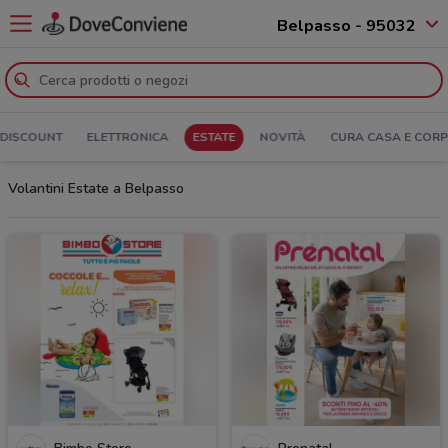
Belpasso - 95032
DISCOUNT
ELETTRONICA
ESTATE
NOVITÀ
CURA CASA E COR
Volantini Estate a Belpasso