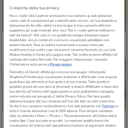
Ci importa della tua privacy
Noi e i nostri
1012
partner archiviamo e accediamo ai dati personali,
come i dati di navigazione gli o identificatori univoci, sul tuo dispositivo.
Selezionando Accetto, abiliti le tecnologie di tracciamento affinché
NUOVO
supportino gli scopi mostrati alla voce "Noi e i nostri partner trattiamo i
dati da fornire". Nel caso in cui queste tecnologie dovessero essere
Welcome Travel
Kena Mobile
disabilitate, alcuni contenuti e annunci visualizzati potrebbero non
essere rilevanti. Puoi accedere nuovamente a questo menu per
Scade il 30/09
459 m
Scade il 02/09
629 m
modificare le tue scelte o per revocare il consenso facendo clic sul link
Mostra finalità in fondo alla pagina web. Tali scelte avranno effetto nel
contesto del nostro Sito web. Per maggiori informazioni, consulta
l'Informativa sulla privacy.
Privacy policy
Permettici di fornirti offerte più vicine ai tuoi bisogni: Utilizzando
Shopfully/Tiendeo puoi visualizzare inserzioni e offerte per i tuoi acquisti
quotidiani più attinenti ai tuoi gusti e al tuo mondo. Tutto questo è
possibile grazie ad una serie di strumenti e analisi effettuate in base alle
tue attività all'interno dell'applicazione e sulle piattaforme collegate,
come indicato nel paragrafo 2 della Privacy Policy. Per fare questo,
abbiamo bisogno del tuo consenso sull'uso dei dati raccolti a tale fine.
-2 GIORNI
Se dai il tuo consenso condivideremo i tuoi dati personali con
Partners
in
tutto il mondo attraverso l’uso di SDK esterne. Puoi sempre cambiare
idea accedendo a Menu > Privacy > Personalizzazione, all’interno della
Sidis
Kocca
nostra App. Cosa succede se accetti: Le inserzioni pubblicitarie che
visualizzerai all'interno dell’app potranno trattare di argomenti relativi
Scade sabato
4.3 km
Scade il 31/08
5.4 km