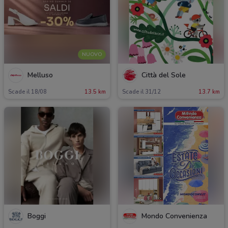
NUOVO
Melluso
Città del Sole
Scade il 18/08
13.5 km
Scade il 31/12
13.7 km
Boggi
Mondo Convenienza