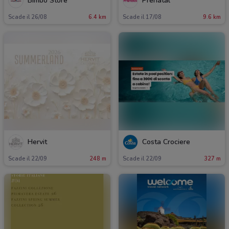
Bimbo Store
Prenatal
Scade il 26/08
6.4 km
Scade il 17/08
9.6 km
Hervit
Costa Crociere
Scade il 22/09
248 m
Scade il 22/09
327 m