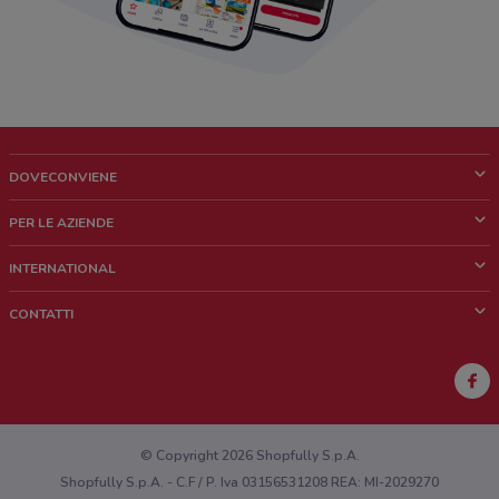
DOVECONVIENE
Cos'è DoveConviene
PER LE AZIENDE
Chi siamo
Cosa facciamo
INTERNATIONAL
News e media
Richieste commerciali e marketing
Brazil
CONTATTI
Lavora con noi
Mexico
Segnalazione punto vendita
France
Segnalazione Volantino
Australia
Hai un malfunzionamento sul web o sull'app?
New Zealand
© Copyright 2026 Shopfully S.p.A.
Shopfully S.p.A. - C.F / P. Iva 03156531208 REA: MI-2029270