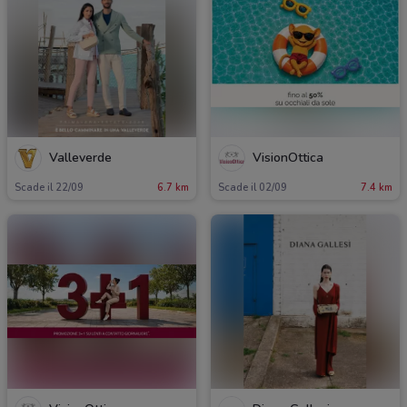
Valleverde
VisionOttica
Scade il 22/09
6.7 km
Scade il 02/09
7.4 km