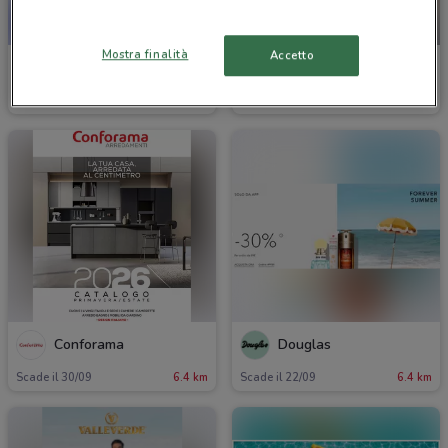
-4 GIORNI
Mostra finalità
Accetto
TIM
Conforama
Scade il 31/12
6.4 km
Scade lunedì
6.4 km
Conforama
Douglas
Scade il 30/09
6.4 km
Scade il 22/09
6.4 km