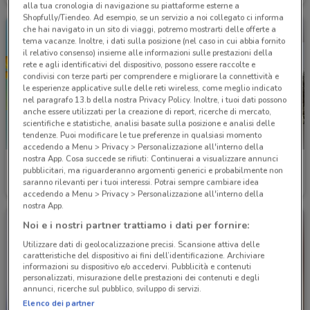
alla tua cronologia di navigazione su piattaforme esterne a
Shopfully/Tiendeo. Ad esempio, se un servizio a noi collegato ci informa
che hai navigato in un sito di viaggi, potremo mostrarti delle offerte a
tema vacanze. Inoltre, i dati sulla posizione (nel caso in cui abbia fornito
il relativo consenso) insieme alle informazioni sulle prestazioni della
rete e agli identificativi del dispositivo, possono essere raccolte e
condivisi con terze parti per comprendere e migliorare la connettività e
le esperienze applicative sulle delle reti wireless, come meglio indicato
nel paragrafo 13.b della nostra Privacy Policy. Inoltre, i tuoi dati possono
anche essere utilizzati per la creazione di report, ricerche di mercato,
scientifiche e statistiche, analisi basate sulla posizione e analisi delle
tendenze. Puoi modificare le tue preferenze in qualsiasi momento
accedendo a Menu > Privacy > Personalizzazione all'interno della
nostra App. Cosa succede se rifiuti: Continuerai a visualizzare annunci
Naïma
Conbipel
pubblicitari, ma riguarderanno argomenti generici e probabilmente non
saranno rilevanti per i tuoi interessi. Potrai sempre cambiare idea
Scade il 30/08
6.3 km
Scade il 22/09
6.3 km
accedendo a Menu > Privacy > Personalizzazione all'interno della
nostra App.
Noi e i nostri partner trattiamo i dati per fornire:
Utilizzare dati di geolocalizzazione precisi. Scansione attiva delle
caratteristiche del dispositivo ai fini dell’identificazione. Archiviare
informazioni su dispositivo e/o accedervi. Pubblicità e contenuti
personalizzati, misurazione delle prestazioni dei contenuti e degli
annunci, ricerche sul pubblico, sviluppo di servizi.
Elenco dei partner