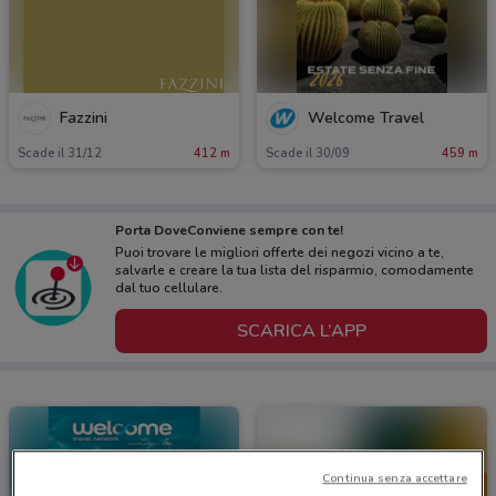
Fazzini
Welcome Travel
Scade il 31/12
412 m
Scade il 30/09
459 m
Porta DoveConviene sempre con te!
Puoi trovare le migliori offerte dei negozi vicino a te,
salvarle e creare la tua lista del risparmio, comodamente
dal tuo cellulare.
SCARICA L’APP
Continua senza accettare