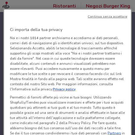
Ristoranti
Negozi Burger King
Continua senza accettare
Ci importa della tua privacy
Noi e i nostri
1014
partner archiviamo e accediamo ai dati personali,
come i dati di navigazione gli o identificatori univoci, sul tuo dispositivo.
Selezionando Accetto, abiliti le tecnologie di tracciamento affinché
supportino gli scopi mostrati alla voce "Noi e i nostri partner trattiamo i
dati da fornire". Nel caso in cui queste tecnologie dovessero essere
disabilitate, alcuni contenuti e annunci visualizzati potrebbero non
essere rilevanti. Puoi accedere nuovamente a questo menu per
modificare le tue scelte o per revocare il consenso facendo clic sul link
Mostra finalità in fondo alla pagina web. Tali scelte avranno effetto nel
contesto del nostro Sito web. Per maggiori informazioni, consulta
l'Informativa sulla privacy.
Privacy policy
Permettici di fornirti offerte più vicine ai tuoi bisogni: Utilizzando
Shopfully/Tiendeo puoi visualizzare inserzioni e offerte per i tuoi acquisti
quotidiani più attinenti ai tuoi gusti e al tuo mondo. Tutto questo è
possibile grazie ad una serie di strumenti e analisi effettuate in base alle
tue attività all'interno dell'applicazione e sulle piattaforme collegate,
come indicato nel paragrafo 2 della Privacy Policy. Per fare questo,
abbiamo bisogno del tuo consenso sull'uso dei dati raccolti a tale fine.
Se dai il tuo consenso condivideremo i tuoi dati personali con
Partners
in