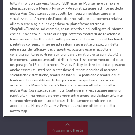
tutto il mondo attraverso l’uso di SDK esterne. Puoi sempre cambiare
idea accedendo a Menu > Privacy > Personalizzazione, all’interno della
nostra App. Cosa succede se accetti: Le inserzioni pubblicitarie che
visualizzerai all'interno dell’app potranno trattare di argomenti relativi
alla tua cronologia di navigazione su piattaforme esterne a
Shopfully/Tiendeo. Ad esempio, se un servizio a noi collegato ci informa
che hai navigato in un sito di viaggi, potremo mostrarti delle offerte a
tema vacanze. Inoltre, i dati sulla posizione (nel caso in cui abbia fornito
il relativo consenso) insieme alle informazioni sulle prestazioni della
rete e agli identificativi del dispositivo, possono essere raccolte e
condivisi con terze parti per comprendere e migliorare la connettività e
le esperienze applicative sulle delle reti wireless, come meglio indicato
nel paragrafo 13.b della nostra Privacy Policy. Inoltre, i tuoi dati possono
anche essere utilizzati per la creazione di report, ricerche di mercato,
scientifiche e statistiche, analisi basate sulla posizione e analisi delle
tendenze. Puoi modificare le tue preferenze in qualsiasi momento
accedendo a Menu > Privacy > Personalizzazione all'interno della
nostra App. Cosa succede se rifiuti: Continuerai a visualizzare annunci
pubblicitari, ma riguarderanno argomenti generici e probabilmente non
saranno rilevanti per i tuoi interessi. Potrai sempre cambiare idea
accedendo a Menu > Privacy > Personalizzazione all'interno della
nostra App.
Noi e i nostri partner trattiamo i dati per fornire:
Utilizzare dati di geolocalizzazione precisi. Scansione attiva delle
Prossima offerta
caratteristiche del dispositivo ai fini dell’identificazione. Archiviare