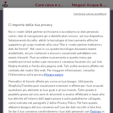
Cura casa e corpo
Negozi Acqua & Sapone
Continua senza accettare
Ci importa della tua privacy
Noi e i nostri
1014
partner archiviamo e accediamo ai dati personali,
come i dati di navigazione gli o identificatori univoci, sul tuo dispositivo.
Selezionando Accetto, abiliti le tecnologie di tracciamento affinché
supportino gli scopi mostrati alla voce "Noi e i nostri partner trattiamo i
dati da fornire". Nel caso in cui queste tecnologie dovessero essere
disabilitate, alcuni contenuti e annunci visualizzati potrebbero non
essere rilevanti. Puoi accedere nuovamente a questo menu per
modificare le tue scelte o per revocare il consenso facendo clic sul link
Mostra finalità in fondo alla pagina web. Tali scelte avranno effetto nel
contesto del nostro Sito web. Per maggiori informazioni, consulta
l'Informativa sulla privacy.
Privacy policy
Permettici di fornirti offerte più vicine ai tuoi bisogni: Utilizzando
Shopfully/Tiendeo puoi visualizzare inserzioni e offerte per i tuoi acquisti
quotidiani più attinenti ai tuoi gusti e al tuo mondo. Tutto questo è
possibile grazie ad una serie di strumenti e analisi effettuate in base alle
tue attività all'interno dell'applicazione e sulle piattaforme collegate,
come indicato nel paragrafo 2 della Privacy Policy. Per fare questo,
abbiamo bisogno del tuo consenso sull'uso dei dati raccolti a tale fine.
Se dai il tuo consenso condivideremo i tuoi dati personali con
Partners
in