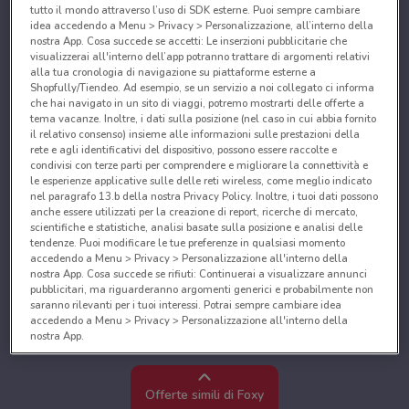
tutto il mondo attraverso l’uso di SDK esterne. Puoi sempre cambiare
idea accedendo a Menu > Privacy > Personalizzazione, all’interno della
nostra App. Cosa succede se accetti: Le inserzioni pubblicitarie che
visualizzerai all'interno dell’app potranno trattare di argomenti relativi
alla tua cronologia di navigazione su piattaforme esterne a
Shopfully/Tiendeo. Ad esempio, se un servizio a noi collegato ci informa
che hai navigato in un sito di viaggi, potremo mostrarti delle offerte a
tema vacanze. Inoltre, i dati sulla posizione (nel caso in cui abbia fornito
il relativo consenso) insieme alle informazioni sulle prestazioni della
rete e agli identificativi del dispositivo, possono essere raccolte e
condivisi con terze parti per comprendere e migliorare la connettività e
le esperienze applicative sulle delle reti wireless, come meglio indicato
nel paragrafo 13.b della nostra Privacy Policy. Inoltre, i tuoi dati possono
anche essere utilizzati per la creazione di report, ricerche di mercato,
scientifiche e statistiche, analisi basate sulla posizione e analisi delle
tendenze. Puoi modificare le tue preferenze in qualsiasi momento
accedendo a Menu > Privacy > Personalizzazione all'interno della
nostra App. Cosa succede se rifiuti: Continuerai a visualizzare annunci
pubblicitari, ma riguarderanno argomenti generici e probabilmente non
saranno rilevanti per i tuoi interessi. Potrai sempre cambiare idea
accedendo a Menu > Privacy > Personalizzazione all'interno della
nostra App.
Noi e i nostri partner trattiamo i dati per fornire:
Utilizzare dati di geolocalizzazione precisi. Scansione attiva delle
Offerte simili di Foxy
caratteristiche del dispositivo ai fini dell’identificazione. Archiviare