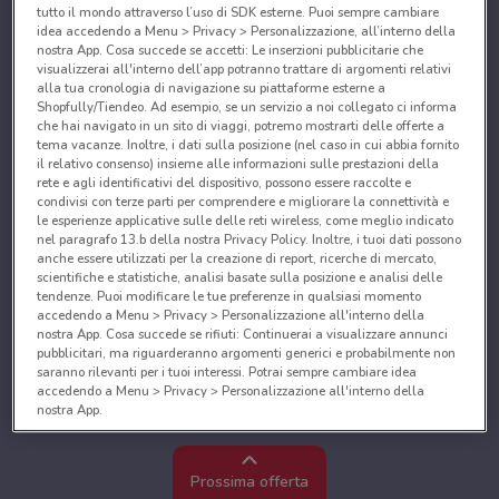
tutto il mondo attraverso l’uso di SDK esterne. Puoi sempre cambiare
idea accedendo a Menu > Privacy > Personalizzazione, all’interno della
nostra App. Cosa succede se accetti: Le inserzioni pubblicitarie che
visualizzerai all'interno dell’app potranno trattare di argomenti relativi
alla tua cronologia di navigazione su piattaforme esterne a
Shopfully/Tiendeo. Ad esempio, se un servizio a noi collegato ci informa
che hai navigato in un sito di viaggi, potremo mostrarti delle offerte a
tema vacanze. Inoltre, i dati sulla posizione (nel caso in cui abbia fornito
il relativo consenso) insieme alle informazioni sulle prestazioni della
rete e agli identificativi del dispositivo, possono essere raccolte e
condivisi con terze parti per comprendere e migliorare la connettività e
le esperienze applicative sulle delle reti wireless, come meglio indicato
nel paragrafo 13.b della nostra Privacy Policy. Inoltre, i tuoi dati possono
anche essere utilizzati per la creazione di report, ricerche di mercato,
scientifiche e statistiche, analisi basate sulla posizione e analisi delle
tendenze. Puoi modificare le tue preferenze in qualsiasi momento
accedendo a Menu > Privacy > Personalizzazione all'interno della
nostra App. Cosa succede se rifiuti: Continuerai a visualizzare annunci
pubblicitari, ma riguarderanno argomenti generici e probabilmente non
saranno rilevanti per i tuoi interessi. Potrai sempre cambiare idea
accedendo a Menu > Privacy > Personalizzazione all'interno della
nostra App.
Noi e i nostri partner trattiamo i dati per fornire:
Utilizzare dati di geolocalizzazione precisi. Scansione attiva delle
Prossima offerta
caratteristiche del dispositivo ai fini dell’identificazione. Archiviare