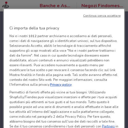
Banche e Assicurazioni
Negozi Findomestic
Continua senza accettare
Ci importa della tua privacy
Noi e i nostri
1012
partner archiviamo e accediamo ai dati personali,
come i dati di navigazione gli o identificatori univoci, sul tuo dispositivo.
Selezionando Accetto, abiliti le tecnologie di tracciamento affinché
supportino gli scopi mostrati alla voce "Noi e i nostri partner trattiamo i
dati da fornire". Nel caso in cui queste tecnologie dovessero essere
disabilitate, alcuni contenuti e annunci visualizzati potrebbero non
essere rilevanti. Puoi accedere nuovamente a questo menu per
modificare le tue scelte o per revocare il consenso facendo clic sul link
Mostra finalità in fondo alla pagina web. Tali scelte avranno effetto nel
contesto del nostro Sito web. Per maggiori informazioni, consulta
l'Informativa sulla privacy.
Privacy policy
Permettici di fornirti offerte più vicine ai tuoi bisogni: Utilizzando
Shopfully/Tiendeo puoi visualizzare inserzioni e offerte per i tuoi acquisti
quotidiani più attinenti ai tuoi gusti e al tuo mondo. Tutto questo è
possibile grazie ad una serie di strumenti e analisi effettuate in base alle
tue attività all'interno dell'applicazione e sulle piattaforme collegate,
come indicato nel paragrafo 2 della Privacy Policy. Per fare questo,
abbiamo bisogno del tuo consenso sull'uso dei dati raccolti a tale fine.
Se dai il tuo consenso condivideremo i tuoi dati personali con
Partners
in