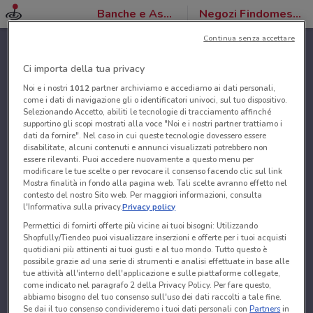
Banche e Assicurazioni
Negozi Findomestic
Continua senza accettare
Ci importa della tua privacy
Noi e i nostri
1012
partner archiviamo e accediamo ai dati personali,
come i dati di navigazione gli o identificatori univoci, sul tuo dispositivo.
Selezionando Accetto, abiliti le tecnologie di tracciamento affinché
supportino gli scopi mostrati alla voce "Noi e i nostri partner trattiamo i
dati da fornire". Nel caso in cui queste tecnologie dovessero essere
disabilitate, alcuni contenuti e annunci visualizzati potrebbero non
essere rilevanti. Puoi accedere nuovamente a questo menu per
modificare le tue scelte o per revocare il consenso facendo clic sul link
Mostra finalità in fondo alla pagina web. Tali scelte avranno effetto nel
contesto del nostro Sito web. Per maggiori informazioni, consulta
l'Informativa sulla privacy.
Privacy policy
Permettici di fornirti offerte più vicine ai tuoi bisogni: Utilizzando
Shopfully/Tiendeo puoi visualizzare inserzioni e offerte per i tuoi acquisti
quotidiani più attinenti ai tuoi gusti e al tuo mondo. Tutto questo è
possibile grazie ad una serie di strumenti e analisi effettuate in base alle
tue attività all'interno dell'applicazione e sulle piattaforme collegate,
come indicato nel paragrafo 2 della Privacy Policy. Per fare questo,
abbiamo bisogno del tuo consenso sull'uso dei dati raccolti a tale fine.
Se dai il tuo consenso condivideremo i tuoi dati personali con
Partners
in