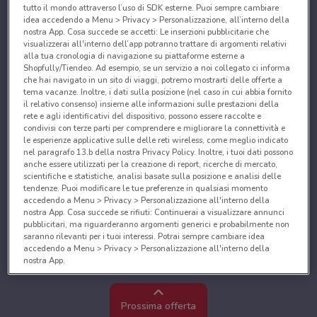
tutto il mondo attraverso l’uso di SDK esterne. Puoi sempre cambiare
idea accedendo a Menu > Privacy > Personalizzazione, all’interno della
nostra App. Cosa succede se accetti: Le inserzioni pubblicitarie che
visualizzerai all'interno dell’app potranno trattare di argomenti relativi
alla tua cronologia di navigazione su piattaforme esterne a
Shopfully/Tiendeo. Ad esempio, se un servizio a noi collegato ci informa
che hai navigato in un sito di viaggi, potremo mostrarti delle offerte a
tema vacanze. Inoltre, i dati sulla posizione (nel caso in cui abbia fornito
il relativo consenso) insieme alle informazioni sulle prestazioni della
rete e agli identificativi del dispositivo, possono essere raccolte e
condivisi con terze parti per comprendere e migliorare la connettività e
le esperienze applicative sulle delle reti wireless, come meglio indicato
nel paragrafo 13.b della nostra Privacy Policy. Inoltre, i tuoi dati possono
anche essere utilizzati per la creazione di report, ricerche di mercato,
scientifiche e statistiche, analisi basate sulla posizione e analisi delle
tendenze. Puoi modificare le tue preferenze in qualsiasi momento
accedendo a Menu > Privacy > Personalizzazione all'interno della
nostra App. Cosa succede se rifiuti: Continuerai a visualizzare annunci
pubblicitari, ma riguarderanno argomenti generici e probabilmente non
saranno rilevanti per i tuoi interessi. Potrai sempre cambiare idea
accedendo a Menu > Privacy > Personalizzazione all'interno della
nostra App.
Noi e i nostri partner trattiamo i dati per fornire:
Utilizzare dati di geolocalizzazione precisi. Scansione attiva delle
Prossima offerta
caratteristiche del dispositivo ai fini dell’identificazione. Archiviare