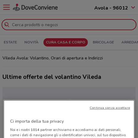
Avola - 96012
ESTATE
NOVITÀ
CURA CASA E CORPO
BRICOLAGE
ARREDA
Vileda Avola: Volantino, Orari di apertura e Indirizzi
Ultime offerte del volantino Vileda
Continua senza accettare
Ci importa della tua privacy
Noi e i nostri
1014
partner archiviamo e accediamo ai dati personali,
come i dati di navigazione gli o identificatori univoci, sul tuo dispositivo.