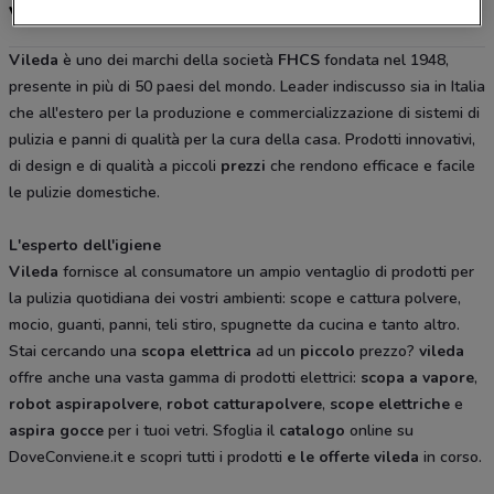
Vileda, offerte e negozi
Vileda
è uno dei marchi della società
FHCS
fondata nel 1948,
presente in più di 50 paesi del mondo. Leader indiscusso sia in Italia
che all'estero per la produzione e commercializzazione di sistemi di
pulizia e panni di qualità per la cura della casa. Prodotti innovativi,
di design e di qualità a piccoli
prezzi
che rendono efficace e facile
le pulizie domestiche.
L'esperto dell'igiene
Vileda
fornisce al consumatore un ampio ventaglio di prodotti per
la pulizia quotidiana dei vostri ambienti: scope e cattura polvere,
mocio, guanti, panni, teli stiro, spugnette da cucina e tanto altro.
Stai cercando una
scopa elettrica
ad un
piccolo
prezzo?
vileda
offre anche una vasta gamma di prodotti elettrici:
scopa a vapore
,
robot aspirapolvere
,
robot catturapolvere
,
scope elettriche
e
aspira gocce
per i tuoi vetri. Sfoglia il
catalogo
online su
DoveConviene.it e scopri tutti i prodotti
e le
offerte
vileda
in corso.