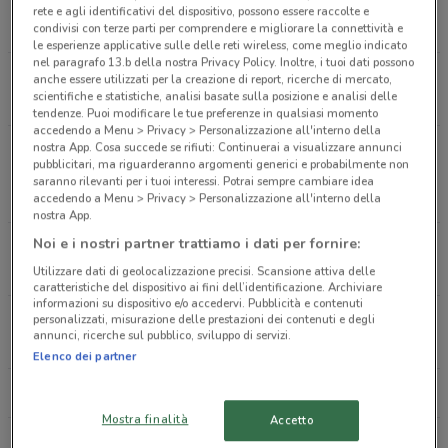
Via Generale Carlo Alberto dalla Chiesa, 1 Avola
rete e agli identificativi del dispositivo, possono essere raccolte e
761 m
APERTO
condivisi con terze parti per comprendere e migliorare la connettività e
le esperienze applicative sulle delle reti wireless, come meglio indicato
nel paragrafo 13.b della nostra Privacy Policy. Inoltre, i tuoi dati possono
Contrada Merlino Avola
anche essere utilizzati per la creazione di report, ricerche di mercato,
scientifiche e statistiche, analisi basate sulla posizione e analisi delle
1.5 km
APERTO
tendenze. Puoi modificare le tue preferenze in qualsiasi momento
accedendo a Menu > Privacy > Personalizzazione all'interno della
nostra App. Cosa succede se rifiuti: Continuerai a visualizzare annunci
Contrada Risicone Circonvallazione Avola Noto
pubblicitari, ma riguarderanno argomenti generici e probabilmente non
Avola
saranno rilevanti per i tuoi interessi. Potrai sempre cambiare idea
1.7 km
APERTO
accedendo a Menu > Privacy > Personalizzazione all'interno della
nostra App.
Noi e i nostri partner trattiamo i dati per fornire:
Via Platone, 3 Noto
6.1 km
Utilizzare dati di geolocalizzazione precisi. Scansione attiva delle
caratteristiche del dispositivo ai fini dell’identificazione. Archiviare
informazioni su dispositivo e/o accedervi. Pubblicità e contenuti
Via Bellini, 171 Rosolini
personalizzati, misurazione delle prestazioni dei contenuti e degli
annunci, ricerche sul pubblico, sviluppo di servizi.
19.3 km
APERTO
Elenco dei partner
Tutti i negozi Vileda
Mostra finalità
Accetto