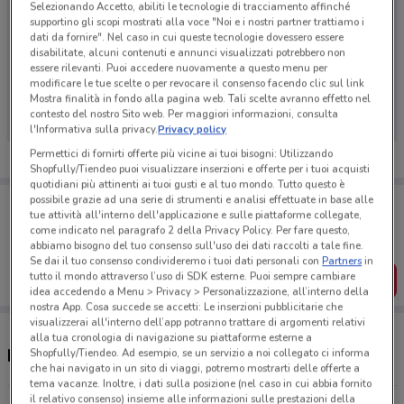
Selezionando Accetto, abiliti le tecnologie di tracciamento affinché
supportino gli scopi mostrati alla voce "Noi e i nostri partner trattiamo i
dati da fornire". Nel caso in cui queste tecnologie dovessero essere
disabilitate, alcuni contenuti e annunci visualizzati potrebbero non
essere rilevanti. Puoi accedere nuovamente a questo menu per
Ci dispiace, al momento non abbiamo pubblicato
modificare le tue scelte o per revocare il consenso facendo clic sul link
volantini nella tua zona. Riprova più tardi.
Mostra finalità in fondo alla pagina web. Tali scelte avranno effetto nel
contesto del nostro Sito web. Per maggiori informazioni, consulta
l'Informativa sulla privacy.
Privacy policy
Permettici di fornirti offerte più vicine ai tuoi bisogni: Utilizzando
Shopfully/Tiendeo puoi visualizzare inserzioni e offerte per i tuoi acquisti
quotidiani più attinenti ai tuoi gusti e al tuo mondo. Tutto questo è
Porta DoveConviene sempre con te!
possibile grazie ad una serie di strumenti e analisi effettuate in base alle
tue attività all'interno dell'applicazione e sulle piattaforme collegate,
Puoi trovare le migliori offerte dei negozi vicino a te,
come indicato nel paragrafo 2 della Privacy Policy. Per fare questo,
salvarle e creare la tua lista del risparmio, comodamente
abbiamo bisogno del tuo consenso sull'uso dei dati raccolti a tale fine.
dal tuo cellulare.
Se dai il tuo consenso condivideremo i tuoi dati personali con
Partners
in
tutto il mondo attraverso l’uso di SDK esterne. Puoi sempre cambiare
SCARICA L’APP
idea accedendo a Menu > Privacy > Personalizzazione, all’interno della
nostra App. Cosa succede se accetti: Le inserzioni pubblicitarie che
visualizzerai all'interno dell’app potranno trattare di argomenti relativi
alla tua cronologia di navigazione su piattaforme esterne a
Negozi Vileda a Avola
Shopfully/Tiendeo. Ad esempio, se un servizio a noi collegato ci informa
che hai navigato in un sito di viaggi, potremo mostrarti delle offerte a
tema vacanze. Inoltre, i dati sulla posizione (nel caso in cui abbia fornito
il relativo consenso) insieme alle informazioni sulle prestazioni della