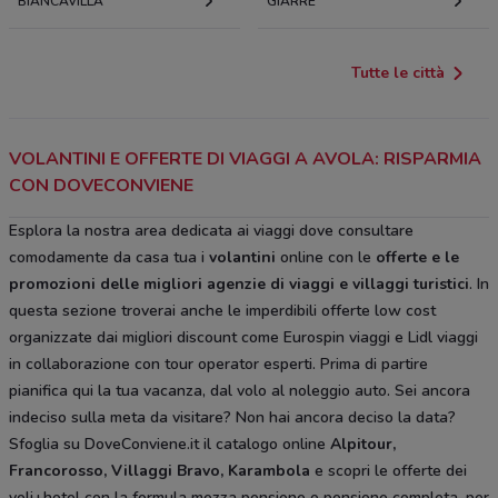
BIANCAVILLA
GIARRE
Tutte le città
VOLANTINI E OFFERTE DI VIAGGI A AVOLA: RISPARMIA
CON DOVECONVIENE
Esplora la nostra area dedicata ai viaggi dove consultare
comodamente da casa tua i
volantini
online con le
offerte e le
promozioni delle migliori agenzie di viaggi e villaggi turistici
. In
questa sezione troverai anche le imperdibili offerte low cost
organizzate dai migliori discount come Eurospin viaggi e Lidl viaggi
in collaborazione con tour operator esperti. Prima di partire
pianifica qui la tua vacanza, dal volo al noleggio auto. Sei ancora
indeciso sulla meta da visitare? Non hai ancora deciso la data?
Sfoglia su DoveConviene.it il catalogo online
Alpitour,
Francorosso, Villaggi Bravo, Karambola
e scopri le offerte dei
voli+hotel con la formula mezza pensione o pensione completa, per