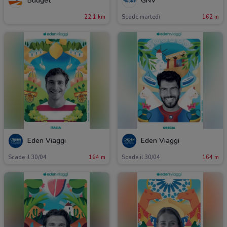
Budget
GNV
22.1 km
Scade martedì
162 m
Eden Viaggi
Eden Viaggi
Scade il 30/04
164 m
Scade il 30/04
164 m