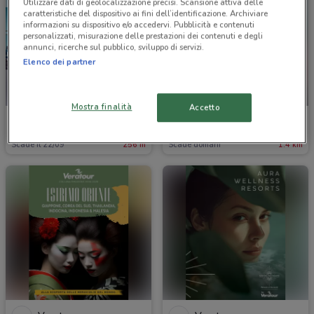
Utilizzare dati di geolocalizzazione precisi. Scansione attiva delle
caratteristiche del dispositivo ai fini dell’identificazione. Archiviare
informazioni su dispositivo e/o accedervi. Pubblicità e contenuti
personalizzati, misurazione delle prestazioni dei contenuti e degli
annunci, ricerche sul pubblico, sviluppo di servizi.
Elenco dei partner
-1 GIORNO
Mostra finalità
Accetto
MSC Crociere
Eurospin Viaggi
Scade il 22/09
256 m
Scade domani
1.4 km