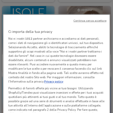
Continua senza accettare
Ci importa della tua privacy
Noi e i nostri
1012
partner archiviamo e accediamo ai dati personali,
come i dati di navigazione gli o identificatori univoci, sul tuo dispositivo.
Selezionando Accetto, abiliti le tecnologie di tracciamento affinché
supportino gli scopi mostrati alla voce "Noi e i nostri partner trattiamo i
dati da fornire". Nel caso in cui queste tecnologie dovessero essere
Alpitour
Alpitour
disabilitate, alcuni contenuti e annunci visualizzati potrebbero non
essere rilevanti. Puoi accedere nuovamente a questo menu per
Scade il 31/10
164 m
Scade il 31/10
164 m
modificare le tue scelte o per revocare il consenso facendo clic sul link
Mostra finalità in fondo alla pagina web. Tali scelte avranno effetto nel
contesto del nostro Sito web. Per maggiori informazioni, consulta
l'Informativa sulla privacy.
Privacy policy
Permettici di fornirti offerte più vicine ai tuoi bisogni: Utilizzando
Shopfully/Tiendeo puoi visualizzare inserzioni e offerte per i tuoi acquisti
quotidiani più attinenti ai tuoi gusti e al tuo mondo. Tutto questo è
possibile grazie ad una serie di strumenti e analisi effettuate in base alle
tue attività all'interno dell'applicazione e sulle piattaforme collegate,
come indicato nel paragrafo 2 della Privacy Policy. Per fare questo,