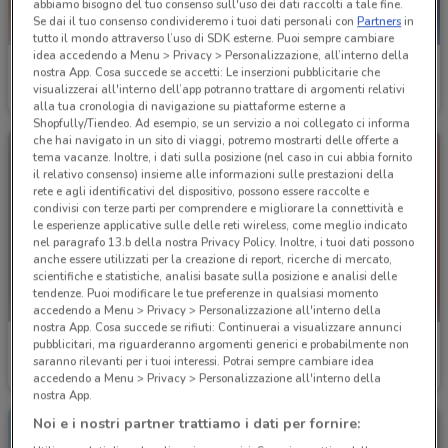
abbiamo bisogno del tuo consenso sull'uso dei dati raccolti a tale fine.
Se dai il tuo consenso condivideremo i tuoi dati personali con
Partners
in
tutto il mondo attraverso l’uso di SDK esterne. Puoi sempre cambiare
idea accedendo a Menu > Privacy > Personalizzazione, all’interno della
Alpitour
Alpitour
nostra App. Cosa succede se accetti: Le inserzioni pubblicitarie che
visualizzerai all'interno dell’app potranno trattare di argomenti relativi
Scade il 31/10
164 m
Scade il 31/12
164 m
alla tua cronologia di navigazione su piattaforme esterne a
Shopfully/Tiendeo. Ad esempio, se un servizio a noi collegato ci informa
che hai navigato in un sito di viaggi, potremo mostrarti delle offerte a
tema vacanze. Inoltre, i dati sulla posizione (nel caso in cui abbia fornito
il relativo consenso) insieme alle informazioni sulle prestazioni della
rete e agli identificativi del dispositivo, possono essere raccolte e
condivisi con terze parti per comprendere e migliorare la connettività e
le esperienze applicative sulle delle reti wireless, come meglio indicato
nel paragrafo 13.b della nostra Privacy Policy. Inoltre, i tuoi dati possono
anche essere utilizzati per la creazione di report, ricerche di mercato,
scientifiche e statistiche, analisi basate sulla posizione e analisi delle
tendenze. Puoi modificare le tue preferenze in qualsiasi momento
accedendo a Menu > Privacy > Personalizzazione all'interno della
nostra App. Cosa succede se rifiuti: Continuerai a visualizzare annunci
Alpitour
Alpitour
pubblicitari, ma riguarderanno argomenti generici e probabilmente non
saranno rilevanti per i tuoi interessi. Potrai sempre cambiare idea
Scade il 31/12
164 m
Scade il 31/12
164 m
accedendo a Menu > Privacy > Personalizzazione all'interno della
nostra App.
Noi e i nostri partner trattiamo i dati per fornire: