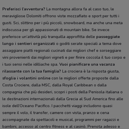
Preferisci l’avventura?
La montagna allora fa al caso tuo, le
meravigliose Dolomiti offrono viste mozzafiato e sport per tutti i
gusti. Sci, slittino per i più piccoli, snowboard, ma anche una meta
indiscussa per gli appassionati di mountain bike. Se invece
preferisce un’attività più tranquilla approfitta delle
passeggiate
lungo i sentieri organizzati
o goditi serate speciali a tema dove
assaggiare piatti regionali cucinati dai migliori chef e sorseggiare
vini provenienti dai migliori vigneti e per finire coccola il tuo corpo e
i tuoi sensi nelle idilliache spa.
Vuoi pianificare una vacanza
rilassante con la tua famiglia?
La crociera è la risposta giusta,
sfoglia i volantini online
con le migliori offerte proposte dalla
Costa Crociere, dalla MSC, dalla Royal Caribbean o dalla
compagnia che più desideri, scopri i posti della Penisola italiana o
le destinazioni internazionali dalla Grecia al Sud America fino alle
isole dell’Oceano Pacifico. I pacchetti viaggi includono quasi
sempre il volo, il transfer, camere con vista, pranzo e cena
accompagnate da spettacoli e musical, programmi per ragazzi e
bambini, accesso al centro fitness e al casinò. Prenota adesso e