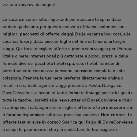
vivi una vacanza da sogno!
Le vacanze sono molto importanti per staccare la spina dalla
routine quotidiana, per questo motivo ti offriamo i volantini con i
migliori pacchetti di offerte viaggi
. Dalla vacanza low cost, alla
vacanza luxury, dalla piccole fughe del fine settimana ai lunghi
viaggi. Qui trovi le migliori offerte e promozioni viaggio per l’Europa,
l’Italia o mete internazionali più gettonate a piccoli prezzi e dalle
formule diverse: pacchetti hotel+spa, volo+hotel, formule di
pernottamento con mezza pensione, pensione completa o solo
colazione. Prenota la tua meta preferita direttamente online o
recati in una delle agenzie viaggi presenti a Avola. Naviga su
DoveConviene.it e scopri le tante formule di viaggi per tutti i gusti e
tutte le tasche.
Iscriviti alla newsletter di DoveConviene
e ricevi
in anteprima i cataloghi con le migliori
offerte
e le
promozioni
che
ti faranno risparmiare sulla tua prossima vacanza.
Non conosci le
offerte last minute in corso?
Scarica qui l’app di DoveConviene
e scopri le
promozioni
che più soddisfano le tue esigenze.