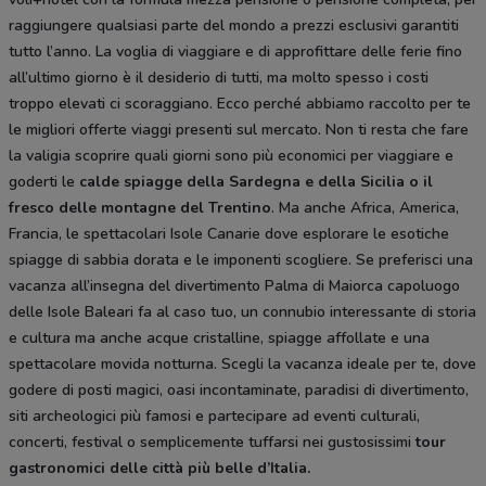
raggiungere qualsiasi parte del mondo a prezzi esclusivi garantiti
tutto l’anno. La voglia di viaggiare e di approfittare delle ferie fino
all’ultimo giorno è il desiderio di tutti, ma molto spesso i costi
troppo elevati ci scoraggiano. Ecco perché abbiamo raccolto per te
le migliori offerte viaggi presenti sul mercato. Non ti resta che fare
la valigia scoprire quali giorni sono più economici per viaggiare e
goderti le
calde spiagge della Sardegna e della Sicilia o il
fresco delle montagne del Trentino
. Ma anche Africa, America,
Francia, le spettacolari Isole Canarie dove esplorare le esotiche
spiagge di sabbia dorata e le imponenti scogliere. Se preferisci una
vacanza all’insegna del divertimento Palma di Maiorca capoluogo
delle Isole Baleari fa al caso tuo, un connubio interessante di storia
e cultura ma anche acque cristalline, spiagge affollate e una
spettacolare movida notturna. Scegli la vacanza ideale per te, dove
godere di posti magici, oasi incontaminate, paradisi di divertimento,
siti archeologici più famosi e partecipare ad eventi culturali,
concerti, festival o semplicemente tuffarsi nei gustosissimi
tour
gastronomici delle città più belle d’Italia.