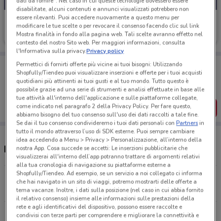
dati da fornire". Nel caso in cui queste tecnologie dovessero essere
disabilitate, alcuni contenuti e annunci visualizzati potrebbero non
essere rilevanti. Puoi accedere nuovamente a questo menu per
Idea bellezza
modificare le tue scelte o per revocare il consenso facendo clic sul link
Mostra finalità in fondo alla pagina web. Tali scelte avranno effetto nel
Scade il 23/08
21.2 km
contesto del nostro Sito web. Per maggiori informazioni, consulta
l'Informativa sulla privacy.
Privacy policy
Porta DoveConviene sempre con te!
Permettici di fornirti offerte più vicine ai tuoi bisogni: Utilizzando
Shopfully/Tiendeo puoi visualizzare inserzioni e offerte per i tuoi acquisti
Puoi trovare le migliori offerte dei negozi vicino a te,
quotidiani più attinenti ai tuoi gusti e al tuo mondo. Tutto questo è
salvarle e creare la tua lista del risparmio, comodamente
dal tuo cellulare.
possibile grazie ad una serie di strumenti e analisi effettuate in base alle
tue attività all'interno dell'applicazione e sulle piattaforme collegate,
come indicato nel paragrafo 2 della Privacy Policy. Per fare questo,
SCARICA L’APP
abbiamo bisogno del tuo consenso sull'uso dei dati raccolti a tale fine.
Se dai il tuo consenso condivideremo i tuoi dati personali con
Partners
in
tutto il mondo attraverso l’uso di SDK esterne. Puoi sempre cambiare
idea accedendo a Menu > Privacy > Personalizzazione, all’interno della
Negozi Idea bellezza a Avola
nostra App. Cosa succede se accetti: Le inserzioni pubblicitarie che
visualizzerai all'interno dell’app potranno trattare di argomenti relativi
alla tua cronologia di navigazione su piattaforme esterne a
Shopfully/Tiendeo. Ad esempio, se un servizio a noi collegato ci informa
Via Necropoli Del Fusco Siracusa
che hai navigato in un sito di viaggi, potremo mostrarti delle offerte a
21.2 km
tema vacanze. Inoltre, i dati sulla posizione (nel caso in cui abbia fornito
il relativo consenso) insieme alle informazioni sulle prestazioni della
rete e agli identificativi del dispositivo, possono essere raccolte e
Tutti i negozi Idea bellezza
condivisi con terze parti per comprendere e migliorare la connettività e