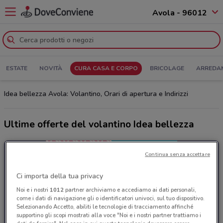
Avola - 96012
ESTATE
NOVITÀ
CURA CASA E CORPO
BRICOLAGE
ARREDA
Idea bellezza Avola: Volantino, Orari di apertura e Indirizzi
Ultime offerte del volantino Idea bellezza
Continua senza accettare
Ci importa della tua privacy
Noi e i nostri
1012
partner archiviamo e accediamo ai dati personali,
come i dati di navigazione gli o identificatori univoci, sul tuo dispositivo.
Selezionando Accetto, abiliti le tecnologie di tracciamento affinché
supportino gli scopi mostrati alla voce "Noi e i nostri partner trattiamo i