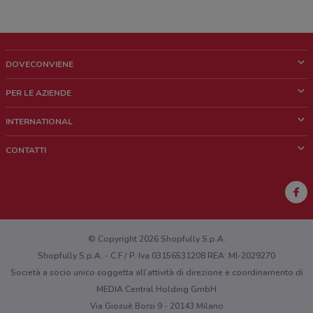
DOVECONVIENE
Cos'è DoveConviene
PER LE AZIENDE
Chi siamo
Cosa facciamo
INTERNATIONAL
News e media
Richieste commerciali e marketing
Brazil
CONTATTI
Lavora con noi
Mexico
Segnalazione punto vendita
France
Segnalazione Volantino
Australia
Hai un malfunzionamento sul web o sull'app?
New Zealand
© Copyright 2026 Shopfully S.p.A.
Shopfully S.p.A. - C.F / P. Iva 03156531208 REA: MI-2029270
Società a socio unico soggetta all’attività di direzione e coordinamento di
MEDIA Central Holding GmbH
Via Giosuè Borsi 9 - 20143 Milano