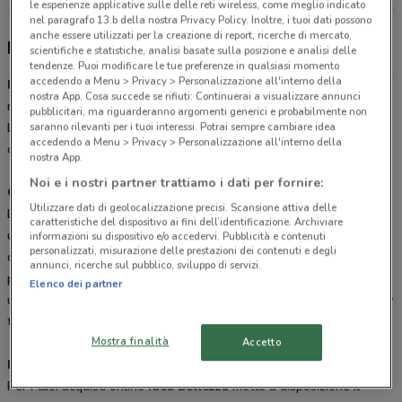
le esperienze applicative sulle delle reti wireless, come meglio indicato
nel paragrafo 13.b della nostra Privacy Policy. Inoltre, i tuoi dati possono
anche essere utilizzati per la creazione di report, ricerche di mercato,
Idea bellezza, offerte e negozi
scientifiche e statistiche, analisi basate sulla posizione e analisi delle
tendenze. Puoi modificare le tue preferenze in qualsiasi momento
accedendo a Menu > Privacy > Personalizzazione all'interno della
Idea Bellezza
è una catena di profumerie presente con i suoi
nostra App. Cosa succede se rifiuti: Continuerai a visualizzare annunci
numerosi punti vendita in Abruzzo, Basilicata, Calabria, Campania,
pubblicitari, ma riguarderanno argomenti generici e probabilmente non
Lazio e Puglia. Troverai tutti i prodotti delle migliori marche
saranno rilevanti per i tuoi interessi. Potrai sempre cambiare idea
accedendo a Menu > Privacy > Personalizzazione all'interno della
cosmetiche per la cura del viso e il benessere del corpo.
nostra App.
Noi e i nostri partner trattiamo i dati per fornire:
Qualità e convenienza
Utilizzare dati di geolocalizzazione precisi. Scansione attiva delle
La caratteristica di questi negozi è quella di offrire ai propri clienti
caratteristiche del dispositivo ai fini dell’identificazione. Archiviare
una vera e propria esperienza di bellezza. Il personale altamente
informazioni su dispositivo e/o accedervi. Pubblicità e contenuti
personalizzati, misurazione delle prestazioni dei contenuti e degli
qualificato nel settore
beauty
saprà consigliarti nella scelta dei
annunci, ricerche sul pubblico, sviluppo di servizi.
prodotti, offrendoti anche
prove gratuite
. Trucchi,
smalti
per le
Elenco dei partner
unghie,
profumi
e creme di bellezza delle migliori marche, da Lively
troverai sempre ciò che cerchi.
Mostra finalità
Accetto
Idea Bellezza servizi
Per i tuoi acquisti online
Idea Bellezza
mette a disposizione il